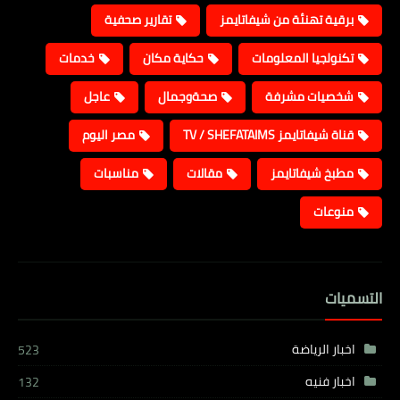
برقية تهنئة من شيفاتايمز
تقارير صحفية
تكنولجيا المعلومات
حكاية مكان
خدمات
شخصيات مشرفة
صحةوجمال
عاجل
قناة شيفاتايمز TV / SHEFATAIMS
مصر اليوم
مطبخ شيفاتايمز
مقالات
مناسبات
منوعات
التسميات
اخبار الرياضة
523
اخبار فنيه
132