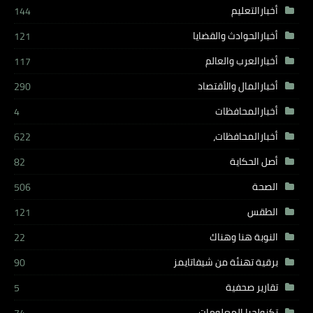
أخبارالتعليم
144
أخبارالحوادث والقضايا
121
أخبارالعرب والعالم
117
أخبارالمال والأقتصاد
290
أخبارالمحافظات
4
أخبارالمحافظات،
622
أصل الحكاية
82
الصحة
506
الطقس
121
النوبة هنا وهناك
22
برقية تهنئة من شيفاتايمز
90
تقارير صحفية
5
تكنولجيا المعلومات