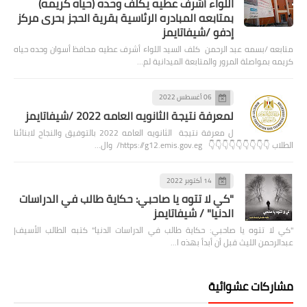
اللواء أشرف عطيه يكلف وحده (حياه كريمه)
بمتابعه المبادره الرئاسية بقرية الحجز بحرى مركز
إدفو /شيفاتايمز
متابعه /بسمه عبد الرحمن كلف السيد اللواء أشرف عطيه محافظ أسوان وحده حياه
كريمه بمواصلة المرور والمتابعة الميدانية لم…
06 أغسطس 2022
لمعرفة نتيجة الثانويه العامه 2022 /شيفاتايمز
ل معرفة نتيجة الثانويه العامه 2022 بالتوفيق والنجاح لابنائنا
الطلاب 👇👇👇👇👇👇👇👇👇 https://g12.emis.gov.eg/ وال…
14 أكتوبر 2022
"كي لا تتوه يا صاحبي: حكاية طالب في الدراسات
الدنيا" / شيفاتايمز
"كي لا تتوه يا صاحبي: حكاية طالب في الدراسات الدنيا" كتبه الطالب الأسيف|
عبدالرحمن الليث قبل أن أبدأ بهذه ا…
مشاركات عشوائية