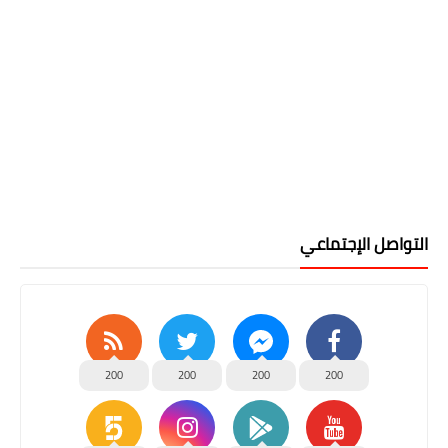
التواصل الإجتماعي
200
200
200
200