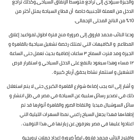
والجيزة سيؤدي إلى تراجع متوسط الإنفاق السياحى،وكذلك تراجع
الدخل من العملة الأجنبية خاصة أن قطاع السياحة يمثل أكثر من
10% من الناتج المحلى الإجمالى.
ودعا النائب محمد فاروق إلى ضرورة منح فترة اطول لمواعيد إغلاق
المطاعم و الكافيهات التي تمتلك رخصة تشغيل سياحية بالقاهرة و
الجيزة ومد فترت السماح ٣ ساعات إضافية بحيث تعمل حتى الساعة
١٢ مساء وهذا سيعود بالنفع على الدخل السياحي و استقرار فرص
التشغيل و استثمار نشاط يحقق أرباح كبيرة .
و أشار إلى انه يجب إضاءة شوارع القاهرة الكبرى حتى لا يتم استغلال
ذلك في تصدير رسائل سلبية عن السياحة في مصر في ظل انتشار و
سائل السوشيال ميديا والتقاط الصور والقاهرة أنوارها قد تم
إطفاءها فهذا يجعل السياح راغبي نمط السهرات الليلية التي
اعتادوا عليها في مصر يعزفون عن زيارتها في هذا التوقيت .
واقترح النائب محمد فاروق ايضاً ضرورة إعداد حملات ترويجية