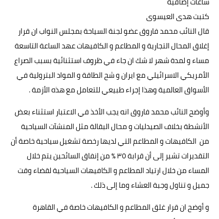
ساعات إضافية
حوادث وقضايا
كتبت هدى العيسوى
قال النائب محمد فاروق عضو لجنة السياحة بمجلس النواب ان قرار
خدمات
إغلاق المحال التجارية و المطاعم و الكافيهات عهد الساعة التاسعة
الصحه والجمال
مساء و لمدة شهر لا شك ان جاء في ظروف استثنائية بسبب الصراع
الأمريكي الاسرائيلي مع ايران و شح الطاقة و المواد البترولية في
فن المطبخ
الأسواق العالمية وهذا إجراء طبيعي للتعامل مع هذه الأزمة .
مقالات
وأوضح النائب محمد فاروق انه يجب الأخذ في الاعتبار استثناء بعض
الأنشطة بخلاف الصيدليات و محال البقالة مثل المنشآت السياحية
من الكافيهات و المطاعم التي لديها رخصة تشغيل سياحية خاصة أن
التقديرات تشير إلى أن قرابة ٣٥ ٪؜ من إنفاق السائحين يتم خلال
المساء من خلال ارتياد المطاعم و الكافيهات السياحية لقضاء وقت
جميل و تناول وجبة العشاء وما إلى ذلك .
و أوضح ان قرار غلق المطاعم و الكافيهات خاصة في القاهرة