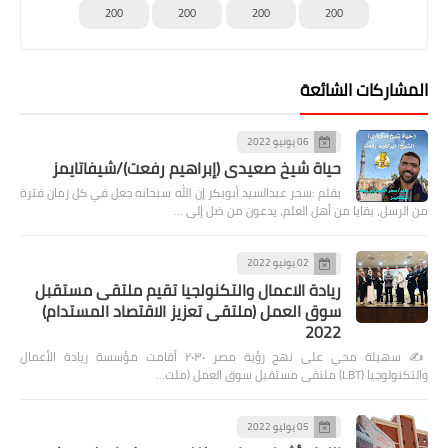
200
200
200
200
المشاركات الشائعة
06 يونيو 2022
حياة شيخ صعيدى (إبراهيم رفعت)/شيفاتايمز
بقلم :سحر عبدالسيد أبوبكر إن الله سبحانه جعل في كل زمان فترة
من الرسل، بقايا من أهل العلم، يدعون من ضل إلى …
02 يونيو 2022
ريادة الاعمال والتكنولجيا تقيم ملتقى مستقبل
سوق العمل (ملتقى تعزيز الاقتصاد المستدام)
2022
✍️ سهيلة محي على نهج رؤية مصر ٢٠٣٠ أقامت مؤسسة ريادة الأعمال
والتكنولوجيا (LBT) ملتقى مستقبل سوق العمل (ملت…
05 يوليو 2022