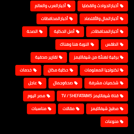
أخبارالحوادث والقضايا
أخبارالعرب والعالم
أخبارالمال والأقتصاد
أخبارالمحافظات
أخبارالمحافظات،
أصل الحكاية
الصحة
الطقس
النوبة هنا وهناك
برقية تهنئة من شيفاتايمز
تقارير صحفية
تكنولجيا المعلومات
حكاية مكان
خدمات
شخصيات مشرفة
صحةوجمال
عاجل
قناة شيفاتايمز TV / SHEFATAIMS
مصر اليوم
مطبخ شيفاتايمز
مقالات
مناسبات
منوعات