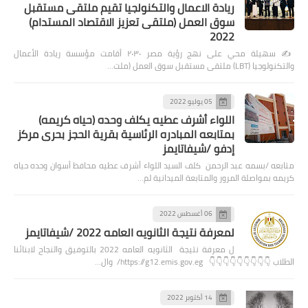
ريادة الاعمال والتكنولجيا تقيم ملتقى مستقبل
سوق العمل (ملتقى تعزيز الاقتصاد المستدام)
2022
✍️ سهيلة محي على نهج رؤية مصر ٢٠٣٠ أقامت مؤسسة ريادة الأعمال
والتكنولوجيا (LBT) ملتقى مستقبل سوق العمل (ملت…
05 يوليو 2022
اللواء أشرف عطيه يكلف وحده (حياه كريمه)
بمتابعه المبادره الرئاسية بقرية الحجز بحرى مركز
إدفو /شيفاتايمز
متابعه /بسمه عبد الرحمن كلف السيد اللواء أشرف عطيه محافظ أسوان وحده حياه
كريمه بمواصلة المرور والمتابعة الميدانية لم…
06 أغسطس 2022
لمعرفة نتيجة الثانويه العامه 2022 /شيفاتايمز
ل معرفة نتيجة الثانويه العامه 2022 بالتوفيق والنجاح لابنائنا
الطلاب 👇👇👇👇👇👇👇👇👇 https://g12.emis.gov.eg/ وال…
14 أكتوبر 2022