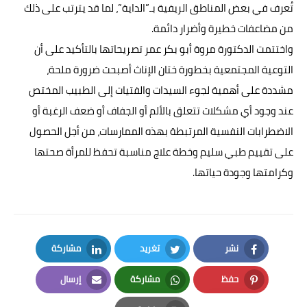
تُعرف في بعض المناطق الريفية بـ”الداية”، لما قد يترتب على ذلك
من مضاعفات خطيرة وأضرار دائمة.
واختتمت الدكتورة مروة أبو بكر عمر تصريحاتها بالتأكيد على أن
التوعية المجتمعية بخطورة ختان الإناث أصبحت ضرورة ملحة،
مشددة على أهمية لجوء السيدات والفتيات إلى الطبيب المختص
عند وجود أي مشكلات تتعلق بالألم أو الجفاف أو ضعف الرغبة أو
الاضطرابات النفسية المرتبطة بهذه الممارسات، من أجل الحصول
على تقييم طبي سليم وخطة علاج مناسبة تحفظ للمرأة صحتها
وكرامتها وجودة حياتها.
نشر
تغريد
مشاركة
LinkedIn
Twitter
Facebook
حفظ
مشاركة
إرسال
Email
Whatsapp
Pinterest