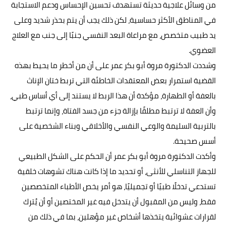
من وسائل علاجية حديثة تستهدف تحسين الإحساس ودعم الاستجابة
في المناطق الأكثر حساسية، لكن ذلك يجب أن يتم بحذر شديد وعلى
يد طبيب متخصص، مع مراعاة البعد النفسي جنبًا إلى جنب مع العلاج
العضوي.
وشددت الدكتورة مروة أبو بكر عمر على أن من أخطر ما يحيط بهذه
القضية استمرار بعض المعتقدات الخاطئة التي تربط ختان الإناث
بالعفة أو الطهارة، مؤكدة أن هذا الربط لا يستند إلى أي أساس طبي،
وأن العفة لا ترتبط مطلقًا بإزالة جزء من جسد الفتاة، وإنما ترتبط
بالتربية السليمة والوعي النفسي والأخلاقي وبناء الشخصية على
أسس صحيحة.
وأكدت الدكتورة مروة أبو بكر عمر أن الحكم على الشكل الطبيعي
للجهاز التناسلي للأنثى، أو تحديد ما إذا كانت هناك تشوهات خلقية
تستدعي تدخلًا طبيًا أو تجميليًا، هو أمر يخص الأطباء المتخصصين
فقط، وليس من المقبول أن يتدخل فيه غير المختصين أو أن يُترك
لقرارات عشوائية يتخذها أشخاص غير مؤهلين، بما في ذلك من