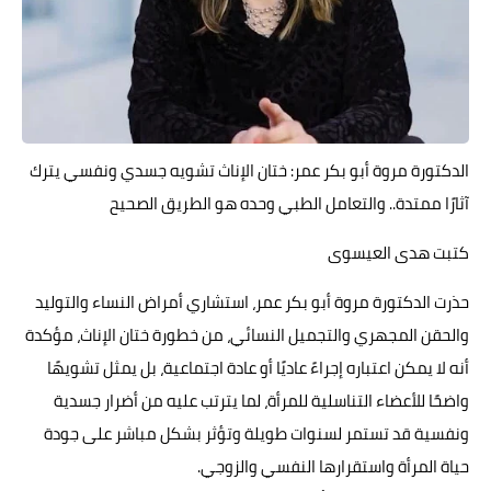
حوادث وقضايا
خدمات
الصحه والجمال
الدكتورة مروة أبو بكر عمر: ختان الإناث تشويه جسدي ونفسي يترك
فن المطبخ
آثارًا ممتدة.. والتعامل الطبي وحده هو الطريق الصحيح
مقالات
كتبت هدى العيسوى
حذرت الدكتورة مروة أبو بكر عمر، استشاري أمراض النساء والتوليد
والحقن المجهري والتجميل النسائي، من خطورة ختان الإناث، مؤكدة
أنه لا يمكن اعتباره إجراءً عاديًا أو عادة اجتماعية، بل يمثل تشويهًا
واضحًا للأعضاء التناسلية للمرأة، لما يترتب عليه من أضرار جسدية
ونفسية قد تستمر لسنوات طويلة وتؤثر بشكل مباشر على جودة
حياة المرأة واستقرارها النفسي والزوجي.