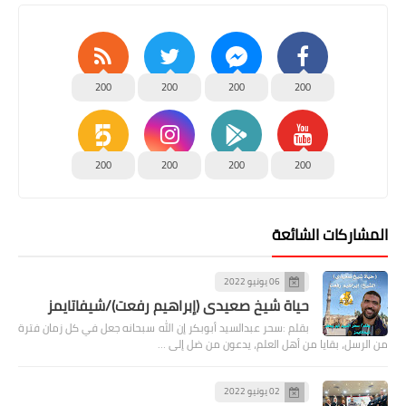
200
200
200
200
200
200
200
200
المشاركات الشائعة
06 يونيو 2022
حياة شيخ صعيدى (إبراهيم رفعت)/شيفاتايمز
بقلم :سحر عبدالسيد أبوبكر إن الله سبحانه جعل في كل زمان فترة
من الرسل، بقايا من أهل العلم، يدعون من ضل إلى …
02 يونيو 2022