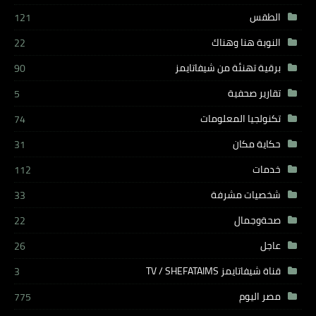
الطقس
121
النوبة هنا وهناك
22
برقية تهنئة من شيفاتايمز
90
تقارير صحفية
5
تكنولجيا المعلومات
74
حكاية مكان
31
خدمات
112
شخصيات مشرفة
33
صحةوجمال
22
عاجل
26
قناة شيفاتايمز TV / SHEFATAIMS
3
مصر اليوم
775