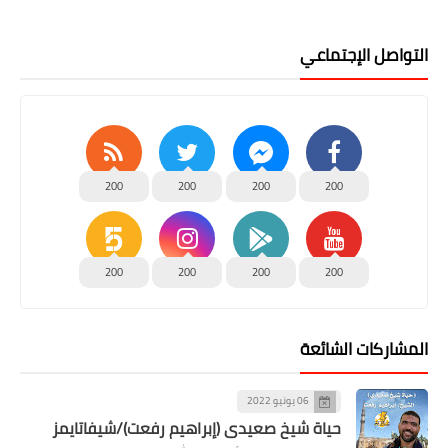
التواصل الإجتماعي
200
200
200
200
200
200
200
200
المشاركات الشائعة
06 يونيو 2022
حياة شيخ صعيدى (إبراهيم رفعت)/شيفاتايمز