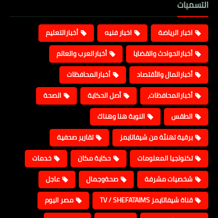
التسميات
اخبار الرياضة
اخبار فنيه
أخبارالتعليم
أخبارالحوادث والقضايا
أخبارالعرب والعالم
أخبارالمال والأقتصاد
أخبارالمحافظات
أخبارالمحافظات،
أصل الحكاية
الصحة
الطقس
النوبة هنا وهناك
برقية تهنئة من شيفاتايمز
تقارير صحفية
تكنولجيا المعلومات
حكاية مكان
خدمات
شخصيات مشرفة
صحةوجمال
عاجل
قناة شيفاتايمز TV / SHEFATAIMS
مصر اليوم