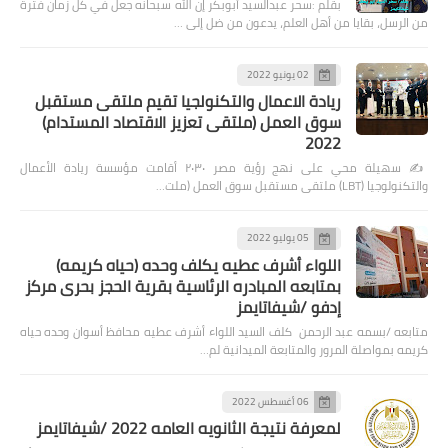
بقلم :سحر عبدالسيد أبوبكر إن الله سبحانه جعل في كل زمان فترة
من الرسل، بقايا من أهل العلم، يدعون من ضل إلى …
02 يونيو 2022
ريادة الاعمال والتكنولجيا تقيم ملتقى مستقبل
سوق العمل (ملتقى تعزيز الاقتصاد المستدام)
2022
✍️ سهيلة محي على نهج رؤية مصر ٢٠٣٠ أقامت مؤسسة ريادة الأعمال
والتكنولوجيا (LBT) ملتقى مستقبل سوق العمل (ملت…
05 يوليو 2022
اللواء أشرف عطيه يكلف وحده (حياه كريمه)
بمتابعه المبادره الرئاسية بقرية الحجز بحرى مركز
إدفو /شيفاتايمز
متابعه /بسمه عبد الرحمن كلف السيد اللواء أشرف عطيه محافظ أسوان وحده حياه
كريمه بمواصلة المرور والمتابعة الميدانية لم…
06 أغسطس 2022
لمعرفة نتيجة الثانويه العامه 2022 /شيفاتايمز