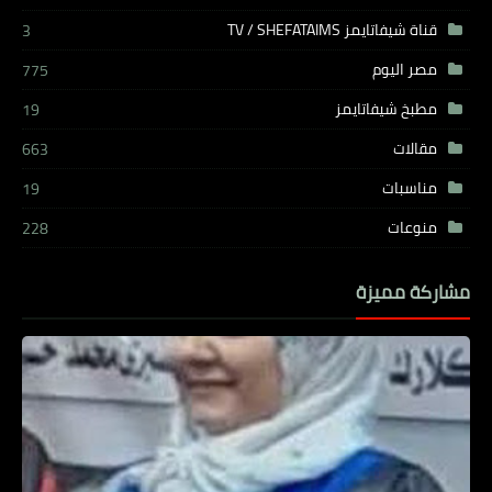
قناة شيفاتايمز TV / SHEFATAIMS
3
مصر اليوم
775
مطبخ شيفاتايمز
19
مقالات
663
مناسبات
19
منوعات
228
مشاركة مميزة