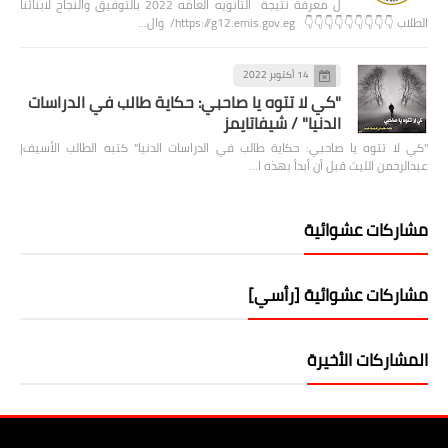
ل معرفة نتيجة الثانويه العامه 2022 بالتوفيق والنجاح لابنائنا
الطلاب 👇👇👇👇👇👇👇👇👇 https://g12.emis.gov.eg/ وال…
14 أكتوبر 2022
"كي لا تتوه يا صاحبي: حكاية طالب في الدراسات
الدنيا" / شيفاتايمز
"كي لا تتوه يا صاحبي: حكاية طالب في الدراسات الدنيا" كتبه الطالب الأسيف|
عبدالرحمن الليث قبل أن أبدأ بهذه ا…
مشاركات عشوائية
مشاركات عشوائية [رأسي]
المشاركات الأخيرة