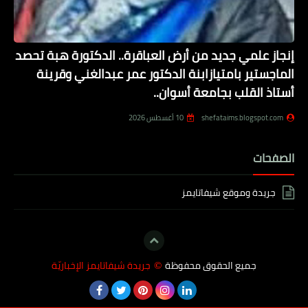
إنجاز علمي جديد من أرض العباقرة.. الدكتورة هبة تحصد
الماجستير بامتيازابنة الدكتور عمر عبدالغني وقرينة
أستاذ القلب بجامعة أسوان..
shefataims.blogspot.com
10 أغسطس 2026
الصفحات
جريدة وموقع شيفاتايمز
جميع الحقوق محفوظة
جريدة شيفاتايمز الإخباريّة
©