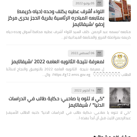
05 يوليو 2022
اللواء أشرف عطيه يكلف وحده (حياه كريمه)
بمتابعه المبادره الرئاسية بقرية الحجز بحرى مركز
إدفو /شيفاتايمز
متابعه /بسمه عبد الرحمن كلف السيد اللواء أشرف عطيه محافظ أسوان وحده حياه
كريمه بمواصلة المرور والمتابعة الميدانية لم…
06 أغسطس 2022
لمعرفة نتيجة الثانويه العامه 2022 /شيفاتايمز
ل معرفة نتيجة الثانويه العامه 2022 بالتوفيق والنجاح لابنائنا
الطلاب 👇👇👇👇👇👇👇👇👇 https://g12.emis.gov.eg/ وال…
14 أكتوبر 2022
"كي لا تتوه يا صاحبي: حكاية طالب في الدراسات
الدنيا" / شيفاتايمز
"كي لا تتوه يا صاحبي: حكاية طالب في الدراسات الدنيا" كتبه الطالب الأسيف|
عبدالرحمن الليث قبل أن أبدأ بهذه ا…