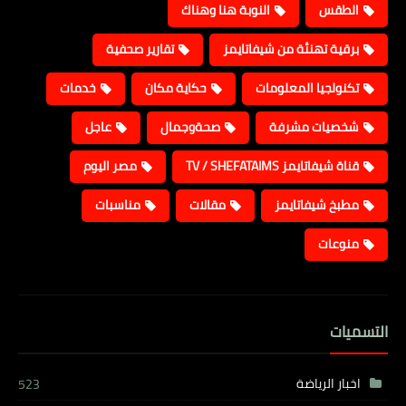
الطقس
النوبة هنا وهناك
برقية تهنئة من شيفاتايمز
تقارير صحفية
تكنولجيا المعلومات
حكاية مكان
خدمات
شخصيات مشرفة
صحةوجمال
عاجل
قناة شيفاتايمز TV / SHEFATAIMS
مصر اليوم
مطبخ شيفاتايمز
مقالات
مناسبات
منوعات
التسميات
اخبار الرياضة
523