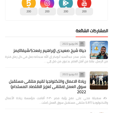
200
200
200
200
المشاركات الشائعة
06 يونيو 2022
حياة شيخ صعيدى (إبراهيم رفعت)/شيفاتايمز
بقلم :سحر عبدالسيد أبوبكر إن الله سبحانه جعل في كل زمان فترة
من الرسل، بقايا من أهل العلم، يدعون من ضل إلى …
02 يونيو 2022
ريادة الاعمال والتكنولجيا تقيم ملتقى مستقبل
سوق العمل (ملتقى تعزيز الاقتصاد المستدام)
2022
✍️ سهيلة محي على نهج رؤية مصر ٢٠٣٠ أقامت مؤسسة ريادة الأعمال
والتكنولوجيا (LBT) ملتقى مستقبل سوق العمل (ملت…