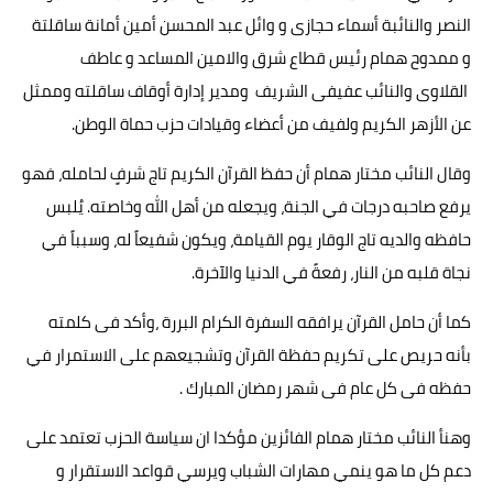
النصر والنائبة أسماء حجازى و وائل عبد المحسن أمين أمانة ساقلتة
و ممدوح همام رئيس قطاع شرق والامين المساعد و عاطف
القلاوى والنائب عفيفى الشريف ومدير إدارة أوقاف ساقلته وممثل
عن الأزهر الكريم ولفيف من أعضاء وقيادات حزب حماة الوطن.
وقال النائب مختار همام أن حفظ القرآن الكريم تاج شرفٍ لحامله، فهو
يرفع صاحبه درجات في الجنة، ويجعله من أهل الله وخاصته. يُلبس
حافظه والديه تاج الوقار يوم القيامة، ويكون شفيعاً له، وسبباً في
نجاة قلبه من النار، رفعةً في الدنيا والآخرة.
كما أن حامل القرآن يرافقه السفرة الكرام البررة ،وأكد فى كلمته
بأنه حريص على تكريم حفظة القرآن وتشجيعهم على الاستمرار في
حفظه فى كل عام فى شهر رمضان المبارك .
وهنأ النائب مختار همام الفائزين مؤكدا ان سياسة الحزب تعتمد على
دعم كل ما هو ينمي مهارات الشباب ويرسي قواعد الاستقرار و