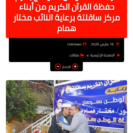
حفظة القرآن الكريم من أبناء
أخبار الرياصة
مركز ساقلتة برعاية النائب مختار
الطب البديل
همام
منوعات
خدمات
16 مارس 2026
Unknown
عاجل
الصفحة الرئيسية
مقالات
اخبار فنيه
الحجم
التعليم
الصحه
الطقس
معلومه قانونيه
تكنولوجيا المعلومات