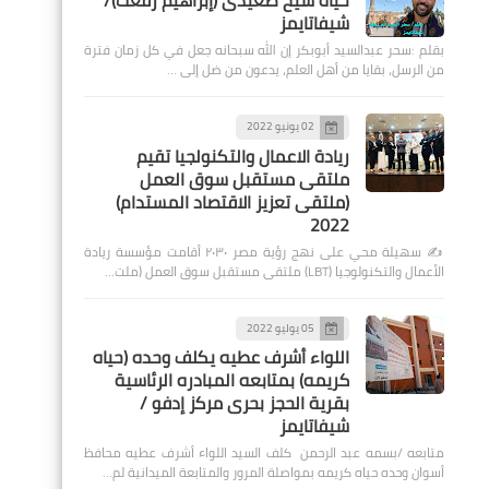
حياة شيخ صعيدى (إبراهيم رفعت)/
شيفاتايمز
بقلم :سحر عبدالسيد أبوبكر إن الله سبحانه جعل في كل زمان فترة
من الرسل، بقايا من أهل العلم، يدعون من ضل إلى …
02 يونيو 2022
ريادة الاعمال والتكنولجيا تقيم
ملتقى مستقبل سوق العمل
(ملتقى تعزيز الاقتصاد المستدام)
2022
✍️ سهيلة محي على نهج رؤية مصر ٢٠٣٠ أقامت مؤسسة ريادة
الأعمال والتكنولوجيا (LBT) ملتقى مستقبل سوق العمل (ملت…
05 يوليو 2022
اللواء أشرف عطيه يكلف وحده (حياه
كريمه) بمتابعه المبادره الرئاسية
بقرية الحجز بحرى مركز إدفو /
شيفاتايمز
متابعه /بسمه عبد الرحمن كلف السيد اللواء أشرف عطيه محافظ
أسوان وحده حياه كريمه بمواصلة المرور والمتابعة الميدانية لم…