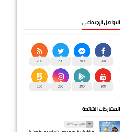
التواصل الإجتماعي
200
200
200
200
200
200
200
200
المشاركات الشائعة
06 يونيو 2022