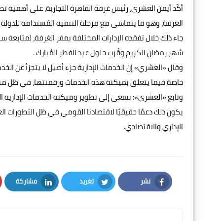
أكّد أيمن العشري، رئيس غرفة القاهرة التجارية، على أهمية تطو
الغرفة، وهو ما يتماشى مع مرحلة التنمية المُستدامة للدولة ورؤي
جاء ذلك خلال تفقده الإدارات المختلفة بمقر الغرفة، لمتابعة 
شهر رمضان الكريم وقُرب حلول عيد الفطر المُبارك .
وقال «العشري» إن الخدمات الإدارية جزء أصيل لا يتجزأ عن الخ
خاصة فيما يتعلق بميكنة هذه الخدمات ورقمنتها، في ظل منظ
وتابع «العشري»: نسعى إلى تطوير وميكنة الخدمات الإدارية المُ
يكون ذلك دعمًا حقيقيًا لاقتصادنا القومي في ظل التطورات ال
الإداري والاقتصادي.
نشر
تغريد
مشاركة
LinkedIn
Twitter
Facebook