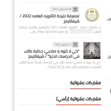
06 أغسطس 2022
لمعرفة نتيجة الثانويه العامه 2022 /
اف
شيفاتايمز
ل معرفة نتيجة الثانويه العامه 2022 بالتوفيق والنجاح لابنائنا
الطلاب 👇👇👇👇👇👇👇👇👇 https://g12.emis.gov.eg/ وال…
14 أكتوبر 2022
"كي لا تتوه يا صاحبي: حكاية طالب
ن
في الدراسات الدنيا" / شيفاتايمز
"كي لا تتوه يا صاحبي: حكاية طالب في الدراسات الدنيا" كتبه الطالب
الأسيف| عبدالرحمن الليث قبل أن أبدأ بهذه ا…
مشاركات عشوائية
مشاركات عشوائية [رأسي]