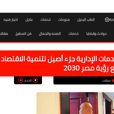
اصة
الطب البديل
منوعات
خدمات
عاجل
اخبار فنيه
حوادث وقضايا
خدمات
الصحه والجمال
فن المطبخ
مقالا
مات الإدارية جزء أصيل لتنمية الاقتصاد
رؤية مصر 2030
الحجم
مقالات