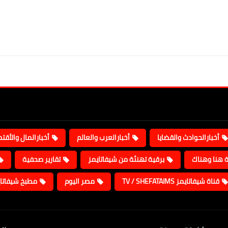
أخبارالحوادث والقضايا
أخبارالعرب والعالم
أخبارالمال والأقت
ة هنا وهناك
برقية تهنئة من شيفاتايمز
تقارير صحفية
قناة شيفاتايمز TV / SHEFATAIMS
مصر اليوم
مطبخ شيفاتا