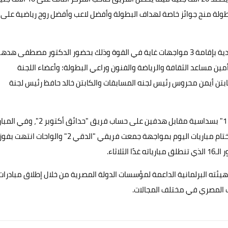
طولة منح جوائز خاصة لهداف البطولة وأفضل لاعب وأفضل روح رياضية على
وشهدت مباريات اليوم الخامس للبطولة استمرار السخونة والندية بإقامة 3 مواجهات غاية في القوة وذلك بحضور الدكتور مصطفى ه
مين مساعد الثقافة والرياضة والفنون وراعي البطولة؛ وأعضاء اللجنة
ابتن أيمن محروس رئيس لجنه المسابقات والكابتن خالد حافظ رئيس لجنة
وشهد ختام مباريات الدور الأول للبطولة فوز فريق "الشيخ زايد 1" بسداسية مقابل هدفين على حساب فريق "حدائق أكت
الثانية فريق "العجوزة 1" فريق الصف بهدفين نظيفين، وكان ختام مباريات اليوم بمواجهة جمعت فريقي "الدقي 2" والواحات انتهت بفو
لاثاء.
ئته البرلمانية الداعمة لمؤسسات الدولة المصرية من خلال إطلاق مبادرات
ب المصري في مختلف المجالات.