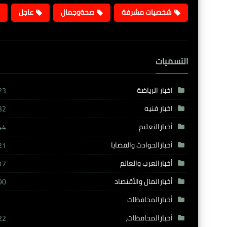
شخصيات مشرفة
صحةوجمال
عاجل
التسميات
اخبار الرياضة
23
اخبار فنيه
32
أخبارالتعليم
44
أخبارالحوادث والقضايا
21
أخبارالعرب والعالم
17
أخبارالمال والأقتصاد
90
أخبارالمحافظات
أخبارالمحافظات،
22