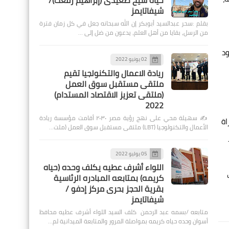
حياة شيخ صعيدى (إبراهيم رفعت)/
شيفاتايمز
بقلم :سحر عبدالسيد أبوبكر إن الله سبحانه جعل في كل زمان فترة
من الرسل، بقايا من أهل العلم، يدعون من ضل إلى …
دهود
02 يونيو 2022
ريادة الاعمال والتكنولجيا تقيم
ملتقى مستقبل سوق العمل
(ملتقى تعزيز الاقتصاد المستدام)
2022
✍️ سهيلة محي على نهج رؤية مصر ٢٠٣٠ أقامت مؤسسة ريادة
وبر 2"، وفي المباراة
الأعمال والتكنولوجيا (LBT) ملتقى مستقبل سوق العمل (ملت…
ز
05 يوليو 2022
اللواء أشرف عطيه يكلف وحده (حياه
كريمه) بمتابعه المبادره الرئاسية
بقرية الحجز بحرى مركز إدفو /
شيفاتايمز
متابعه /بسمه عبد الرحمن كلف السيد اللواء أشرف عطيه محافظ
أسوان وحده حياه كريمه بمواصلة المرور والمتابعة الميدانية لم…