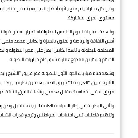
وفي كل مباراة يتم منح جائزة أفضل لاعب وسيتم في ختام الب
مستوى الفرق المشاركة.
أمين الثقافة والرياضة والفنون بالجيزة والكابتن محمد فتحي أ
المنظمة للبطولة برئاسة الكابتن ايمن علي مدير البطولة والك
الحكام والكابتن ممدوح عمار منسق عام مباريات البطولة.
فريق الدقي بخماسية مقابل هدفين، وتأهلت الفرق الثلاثة لدور الـ16 الذي تنطلق مبارياته غدًا الث
وتأتي البطولة في إطار السياسة العامة لحزب مستقبل وطن وهي
وتنظيم فاعليات تلبي احتياجات المواطنين وترفع قدرات الشبا