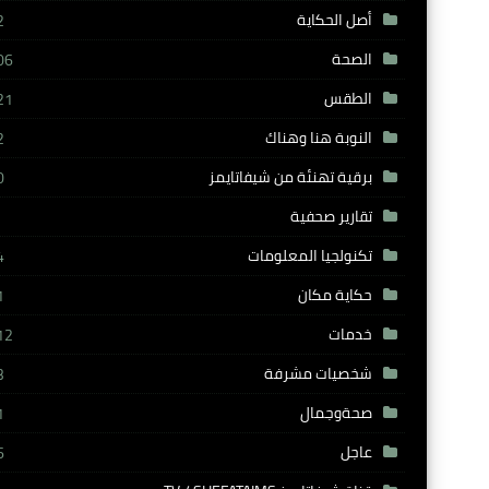
أصل الحكاية
2
الصحة
06
الطقس
21
النوبة هنا وهناك
2
برقية تهنئة من شيفاتايمز
0
تقارير صحفية
تكنولجيا المعلومات
4
حكاية مكان
1
خدمات
12
شخصيات مشرفة
3
صحةوجمال
1
عاجل
6