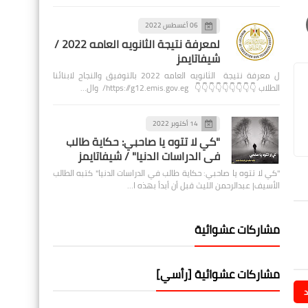
06 أغسطس 2022
لمعرفة نتيجة الثانويه العامه 2022 /
شيفاتايمز
ل معرفة نتيجة الثانويه العامه 2022 بالتوفيق والنجاح لابنائنا
الطلاب 👇👇👇👇👇👇👇👇👇 https://g12.emis.gov.eg/ وال…
14 أكتوبر 2022
"كي لا تتوه يا صاحبي: حكاية طالب
في الدراسات الدنيا" / شيفاتايمز
"كي لا تتوه يا صاحبي: حكاية طالب في الدراسات الدنيا" كتبه الطالب
الأسيف| عبدالرحمن الليث قبل أن أبدأ بهذه ا…
مشاركات عشوائية
مشاركات عشوائية [رأسي]
د