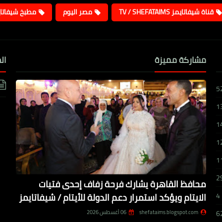
قناة شيفاتايمز TV / SHEFATAIMS
مصر اليوم
مطبخ شيفاتا
مشاركة مميزة
ال
5
1
1
1
1
2
محافظ القاهرة يشارك فرحة زفاف إحدى فتيات
الايتام ويؤكد استمرار دعم الدولة للأيتام / شيفاتايمز
4
shefataims.blogspot.com
06 أغسطس 2026
6