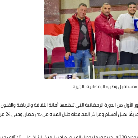
الأول من الدورة الرمضانية التي تنظمها أمانة الثقافة والرياضة والفنون
على ملاعب الصالة المغطاة بالسادس من أكتوبر، بمشاركة 32 فريقًا تمثل أقسام ومراكز المحافظة خلال الف
ويحصد الفائز بلقب البطولة 30 ألف جنيه وصاحب المركز الثاني يحصد 20 ألف جنيه فيما يحصل الفريق صاحب المركز ا