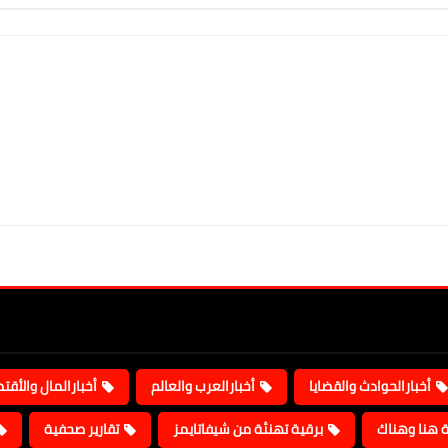
أخبارالحوادث والقضايا
أخبارالعرب والعالم
أخبارالمال والأقت
ة هنا وهناك
برقية تهنئة من شيفاتايمز
تقارير صحفية