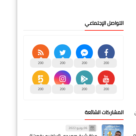
التواصل الإجتماعي
200
200
200
200
200
200
200
200
المشاركات الشائعة
ترة من 15 رمضان وحتى 24 من
06 يونيو 2022
لثالث على 10 آلاف جنيه،