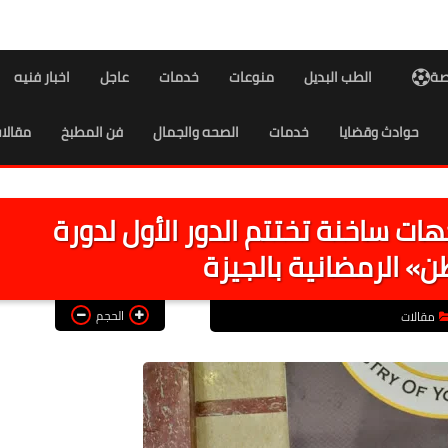
اصة
الطب البديل
منوعات
خدمات
عاجل
اخبار فنيه
حوادث وقضايا
خدمات
الصحه والجمال
فن المطبخ
مقالا
ق دور الـ16.. مواجهات ساخنة تختتم الدور الأول لدورة
 الرمضانية بالجيزة
الحجم
مقالات