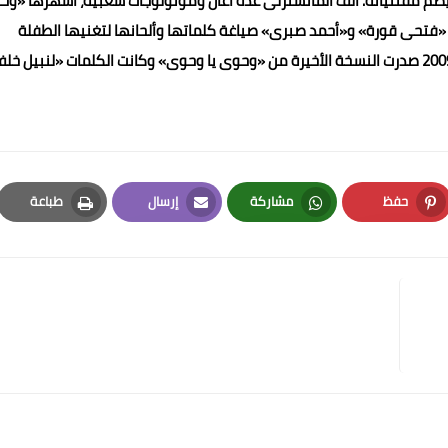
ضم مقتنياته. ألف المانسترلى عدة أغان ومونولوجات شعبية، أشهرها «و
عاد «فتحى قورة» و«أحمد صبرى» صياغة كلماتها وألحانها لتغنيها الطفلة
«هيام يونس»، بفيلم «قلبى على ولدى» سنة 1953. ثم سنة 2009 صدرت النسخة الأخيرة من «وحوى يا وحوى» وكانت الكلمات «لنبيل 
حفظ
مشاركة
إرسال
طباعة
Print
Email
Whatsapp
Pinterest