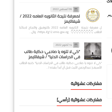
حوى
06 أغسطس 2022
خلف»،
لمعرفة نتيجة الثانويه العامه 2022 /
شيفاتايمز
ل معرفة نتيجة الثانويه العامه 2022 بالتوفيق والنجاح لابنائنا
الطلاب 👇👇👇👇👇👇👇👇👇 https://g12.emis.gov.eg/ وال…
14 أكتوبر 2022
"كي لا تتوه يا صاحبي: حكاية طالب
في الدراسات الدنيا" / شيفاتايمز
"كي لا تتوه يا صاحبي: حكاية طالب في الدراسات الدنيا" كتبه الطالب
الأسيف| عبدالرحمن الليث قبل أن أبدأ بهذه ا…
مشاركات عشوائية
مشاركات عشوائية [رأسي]