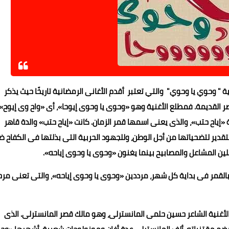
" وحوي يا وحوي" والتي تعتبر أقدم الأغانى الرمضانية تاريخًا حيث يذكر
مصر القديمة. فمطلع الأغنية وهو «وحوى يا وحوى إيوحا»، أى «واح وى إيوح»
إياح حتب»، والذى يعنى اسمها قمر الزمان. كانت «إياح حتب» والدة قاهر
دير لتضحياتها من أجل الوطن، وللجهود الحربية التى بذلتها فى الكفاح ض
ين المشاعل والمصابيح بينما يغنون «وحوى يا وحوى إياحه».
 بالقمر فى بداية كل شهر، مرددين «وحوى يا وحوى إياحه»، والتى تعنى مرحب
هيرة والتي قدمت اول مرة في عام 1937 ....كتب الأغنية الشاعر حسين حلمى المانسترلى، وهو مالك قصر المانسترلى. الذى