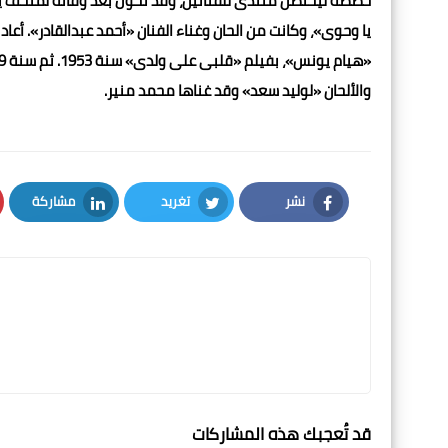
خصصه ليحتضن منتدى للفنانين، وقد تحول بعد وفاته لمتحف ي
يا وحوى»، وكانت من الحان وغناء الفنان «أحمد عبدالقادر». أ
والألحان «لوليد سعد» وقد غناها محمد منير.
نشر
تغريد
مشاركة
LinkedIn
Twitter
Facebook
قد تُعجبك هذه المشاركات