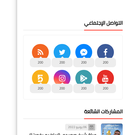
التواصل الإجتماعي
200
200
200
200
200
200
200
200
المشاركات الشائعة
06 يونيو 2022