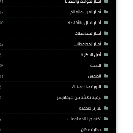
أخبارالحوادث والقضايا
21
أخبارالعرب والعالم
17
أخبارالمال والأقتصاد
90
أخبارالمحافظات
أخبارالمحافظات،
22
أصل الحكاية
2
الصحة
06
الطقس
21
النوبة هنا وهناك
2
برقية تهنئة من شيفاتايمز
0
تقارير صحفية
تكنولجيا المعلومات
4
حكاية مكان
1