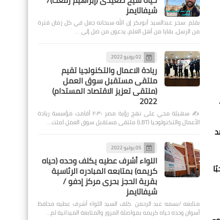
حياة شيخ صعيدى (إبراهيم رفعت)/
شيفاتايمز
بقلم :سحر عبدالسيد أبوبكر إن الله سبحانه جعل في كل زمان فترة
من الرسل، بقايا من أهل العلم، يدعون من ضل إلى …
02 يونيو 2022
ريادة الاعمال والتكنولجيا تقيم
ملتقى مستقبل سوق العمل
(ملتقى تعزيز الاقتصاد المستدام)
2022
✍️ سهيلة محي على نهج رؤية مصر ٢٠٣٠ أقامت مؤسسة ريادة
الأعمال والتكنولوجيا (LBT) ملتقى مستقبل سوق العمل (ملت…
د
05 يوليو 2022
اللواء أشرف عطيه يكلف وحده (حياه
ًا
كريمه) بمتابعه المبادره الرئاسية
بقرية الحجز بحرى مركز إدفو /
شيفاتايمز
متابعه /بسمه عبد الرحمن كلف السيد اللواء أشرف عطيه محافظ
أسوان وحده حياه كريمه بمواصلة المرور والمتابعة الميدانية لم…