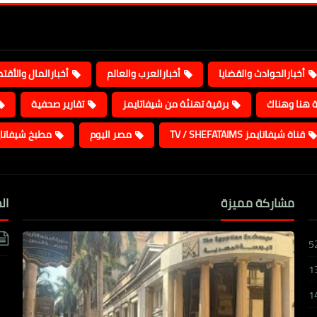
أخبارالحوادث والقضايا
أخبارالعرب والعالم
أخبارالمال والأقت
ة هنا وهناك
برقية تهنئة من شيفاتايمز
تقارير صحفية
قناة شيفاتايمز TV / SHEFATAIMS
مصر اليوم
مطبخ شيفاتا
مشاركة مميزة
ال
5
1
1