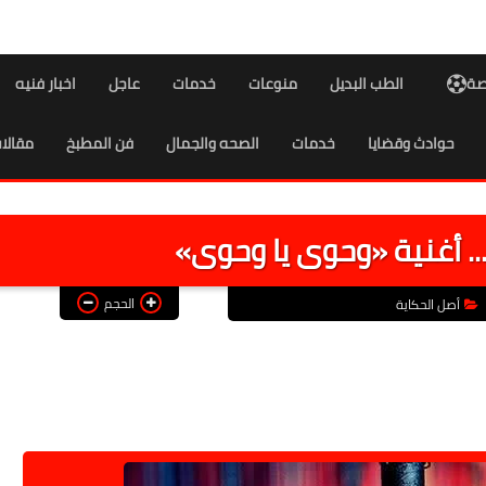
اصة
الطب البديل
منوعات
خدمات
عاجل
اخبار فنيه
حوادث وقضايا
خدمات
الصحه والجمال
فن المطبخ
مقالا
. أغنية «وحوى يا وحوى»
الحجم
أصل الحكاية