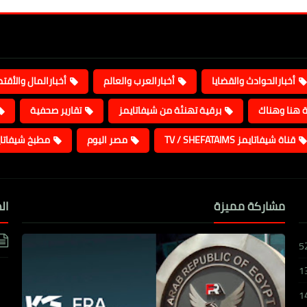
أخبارالحوادث والقضايا
أخبارالعرب والعالم
أخبارالمال والأقت
ة هنا وهناك
برقية تهنئة من شيفاتايمز
تقارير صحفية
قناة شيفاتايمز TV / SHEFATAIMS
مصر اليوم
مطبخ شيفاتا
مشاركة مميزة
ال
5
1
1