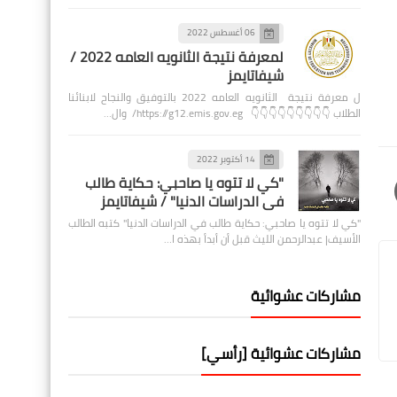
06 أغسطس 2022
لمعرفة نتيجة الثانويه العامه 2022 /
شيفاتايمز
ل معرفة نتيجة الثانويه العامه 2022 بالتوفيق والنجاح لابنائنا
الطلاب 👇👇👇👇👇👇👇👇👇 https://g12.emis.gov.eg/ وال…
14 أكتوبر 2022
"كي لا تتوه يا صاحبي: حكاية طالب
في الدراسات الدنيا" / شيفاتايمز
"كي لا تتوه يا صاحبي: حكاية طالب في الدراسات الدنيا" كتبه الطالب
الأسيف| عبدالرحمن الليث قبل أن أبدأ بهذه ا…
مشاركات عشوائية
مشاركات عشوائية [رأسي]