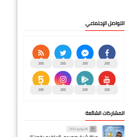
التواصل الإجتماعي
200
200
200
200
200
200
200
200
المشاركات الشائعة
06 يونيو 2022