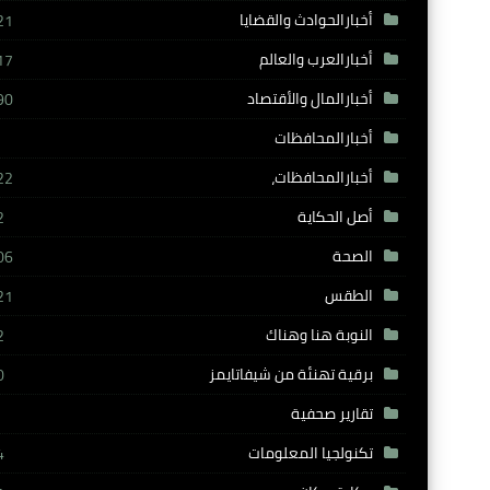
أخبارالحوادث والقضايا
21
أخبارالعرب والعالم
17
أخبارالمال والأقتصاد
90
أخبارالمحافظات
أخبارالمحافظات،
22
أصل الحكاية
2
الصحة
06
الطقس
21
النوبة هنا وهناك
2
برقية تهنئة من شيفاتايمز
0
تقارير صحفية
تكنولجيا المعلومات
4