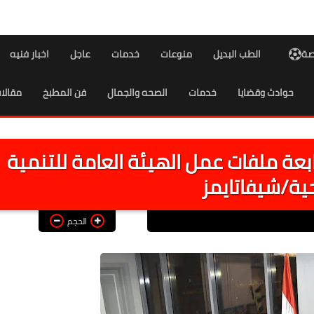
اصة
الطب البديل
منوعات
خدمات
عاجل
اخبار فنيه
حوادث وقضايا
خدمات
الصحه والجمال
فن المطبخ
مقالا
تابعة ملفات عمل الهيئة العامة للتنمية
ية/شيفاتايمز
الحجم