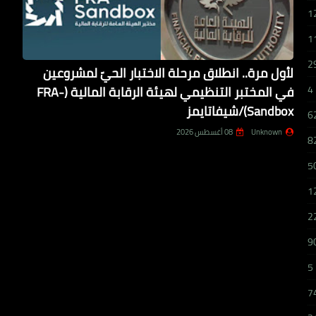
1
1
2
لأول مرة.. انطلاق مرحلة الاختبار الحيّ لمشروعين
في المختبر التنظيمي لهيئة الرقابة المالية (FRA-
4
Sandbox)/شيفاتايمز
6
Unknown
08 أغسطس 2026
8
5
1
2
9
5
7