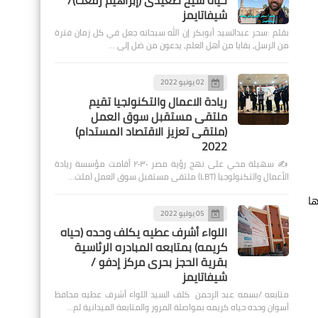
حياة شيخ صعيدى (إبراهيم رفعت)/
شيفاتايمز
بقلم :سحر عبدالسيد أبوبكر إن الله سبحانه جعل في كل زمان فترة
من الرسل، بقايا من أهل العلم، يدعون من ضل إلى …
02 يونيو 2022
ريادة الاعمال والتكنولجيا تقيم
ملتقى مستقبل سوق العمل
(ملتقى تعزيز الاقتصاد المستدام)
2022
✍️ سهيلة محي على نهج رؤية مصر ٢٠٣٠ أقامت مؤسسة ريادة
الأعمال والتكنولوجيا (LBT) ملتقى مستقبل سوق العمل (ملت…
ها
05 يوليو 2022
اللواء أشرف عطيه يكلف وحده (حياه
كريمه) بمتابعه المبادره الرئاسية
بقرية الحجز بحرى مركز إدفو /
شيفاتايمز
متابعه /بسمه عبد الرحمن كلف السيد اللواء أشرف عطيه محافظ
أسوان وحده حياه كريمه بمواصلة المرور والمتابعة الميدانية لم…