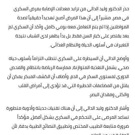
حذر الدكتور وليد الدالي من تزايد معدلات الإصابة بمرض السكري
حوادث وقضايا
في مصر، مشيراً إلى أن هذا المرض أصبح تهديداً حقيقياً لصحة
خدمات
المواطنين إذا لم يتم التعامل معه بوعي كامل. وأكد أن السكري لم
الصحه والجمال
يعد يقتصر على كبار السن فقط، بل بدأ يظهر لدى الشباب نتيجة
التغيرات في أسلوب الحياة والنظام الغذائي.
فن المطبخ
وأوضح الدالي أن السيطرة على السكري تتطلب التزاماً بأسلوب حياة
مقالات
صحي، يشمل التغذية المتوازنة، ممارسة الرياضة بانتظام، والفحص
الدوري لمستوى السكر في الدم. وأضاف أن الكشف المبكر يمكن أن
يقلل من المضاعفات الخطيرة التي قد تؤدي إلى أمراض القلب
والكلى وفقدان البصر.
وأشار الدكتور وليد الدالي إلى أن هناك تقنيات حديثة وأدوية متطورة
تساعد المرضى على التحكم في السكري بشكل أفضل، مؤكداً
ضرورة متابعة الطبيب المختص وتطبيق النصائح الطبية بدقة، لأن