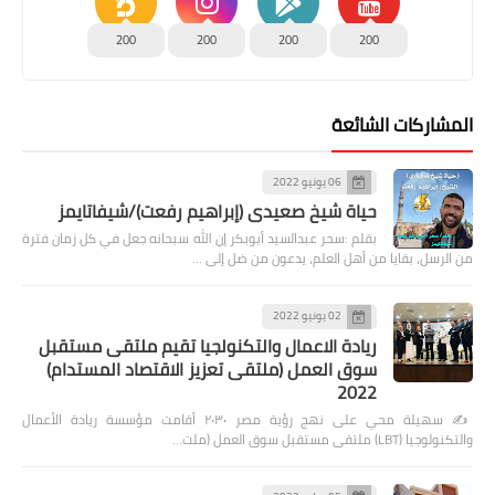
200
200
200
200
المشاركات الشائعة
06 يونيو 2022
حياة شيخ صعيدى (إبراهيم رفعت)/شيفاتايمز
بقلم :سحر عبدالسيد أبوبكر إن الله سبحانه جعل في كل زمان فترة
من الرسل، بقايا من أهل العلم، يدعون من ضل إلى …
02 يونيو 2022
ريادة الاعمال والتكنولجيا تقيم ملتقى مستقبل
سوق العمل (ملتقى تعزيز الاقتصاد المستدام)
2022
✍️ سهيلة محي على نهج رؤية مصر ٢٠٣٠ أقامت مؤسسة ريادة الأعمال
والتكنولوجيا (LBT) ملتقى مستقبل سوق العمل (ملت…