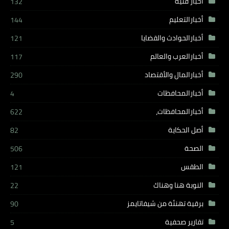
اخبار فنيه
132
أخبارالتعليم
144
أخبارالحوادث والقضايا
121
أخبارالعرب والعالم
117
أخبارالمال والأقتصاد
290
أخبارالمحافظات
4
أخبارالمحافظات،
622
أصل الحكاية
82
الصحة
506
الطقس
121
النوبة هنا وهناك
22
برقية تهنئة من شيفاتايمز
90
تقارير صحفية
5