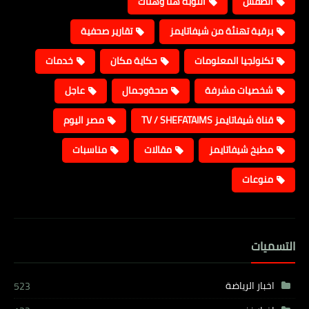
الطقس
النوبة هنا وهناك
برقية تهنئة من شيفاتايمز
تقارير صحفية
تكنولجيا المعلومات
حكاية مكان
خدمات
شخصيات مشرفة
صحةوجمال
عاجل
قناة شيفاتايمز TV / SHEFATAIMS
مصر اليوم
مطبخ شيفاتايمز
مقالات
مناسبات
منوعات
التسميات
اخبار الرياضة
523