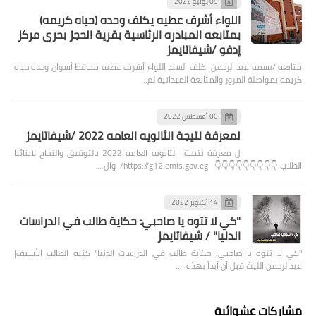
05 يوليو 2022
اللواء أشرف عطيه يكلف وحده (حياه كريمه)
بمتابعه المبادره الرئاسية بقرية الحجز بحرى مركز
إدفو /شيفاتايمز
متابعه /بسمه عبد الرحمن كلف السيد اللواء أشرف عطيه محافظ أسوان وحده حياه
كريمه بمواصلة المرور والمتابعة الميدانية لم…
06 أغسطس 2022
لمعرفة نتيجة الثانويه العامه 2022 /شيفاتايمز
ل معرفة نتيجة الثانويه العامه 2022 بالتوفيق والنجاح لابنائنا
الطلاب 👇👇👇👇👇👇👇👇👇 https://g12.emis.gov.eg/ وال…
14 أكتوبر 2022
"كي لا تتوه يا صاحبي: حكاية طالب في الدراسات
الدنيا" / شيفاتايمز
"كي لا تتوه يا صاحبي: حكاية طالب في الدراسات الدنيا" كتبه الطالب الأسيف|
عبدالرحمن الليث قبل أن أبدأ بهذه ا…
مشاركات عشوائية