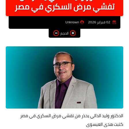
تفشي مرض السكري في مصر
أخبار الرياصة
الطب البديل
02 فبراير 2026
Unknown
منوعات
الحجم
خدمات
عاجل
اخبار فنيه
التعليم
الصحه
الطقس
معلومه قانونيه
الدكتور وليد الدالي يحذر من تفشي مرض السكري في مصر
كتبت هدى العيسوى
تكنولوجيا المعلومات