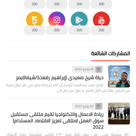
200
200
200
200
200
200
200
200
المشاركات الشائعة
06 يونيو 2022
حياة شيخ صعيدى (إبراهيم رفعت)/شيفاتايمز
بقلم :سحر عبدالسيد أبوبكر إن الله سبحانه جعل في كل زمان فترة
من الرسل، بقايا من أهل العلم، يدعون من ضل إلى …
02 يونيو 2022
ريادة الاعمال والتكنولجيا تقيم ملتقى مستقبل
سوق العمل (ملتقى تعزيز الاقتصاد المستدام)
2022
✍️ سهيلة محي على نهج رؤية مصر ٢٠٣٠ أقامت مؤسسة ريادة الأعمال