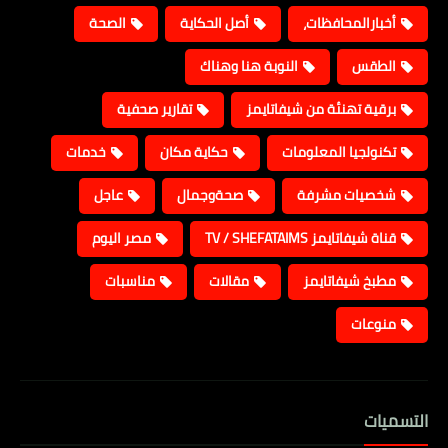
أخبارالمحافظات،
أصل الحكاية
الصحة
الطقس
النوبة هنا وهناك
برقية تهنئة من شيفاتايمز
تقارير صحفية
تكنولجيا المعلومات
حكاية مكان
خدمات
شخصيات مشرفة
صحةوجمال
عاجل
قناة شيفاتايمز TV / SHEFATAIMS
مصر اليوم
مطبخ شيفاتايمز
مقالات
مناسبات
منوعات
التسميات