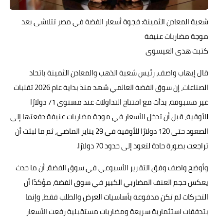
حوادث وقضايا
شعبة المعادن الثمينة: فجوة أسعار الفضة في مصر تتلاشى بعد
خدمات
موجة مضاربات عنيفة
كتبت هدى العيسوى
الصحه والجمال
قال إيهاب واصف، رئيس شعبة الذهب والمعادن الثمينة باتحاد
فن المطبخ
الصناعات، إن سوق الفضة العالمي شهد منذ بداية عام 2026 تقلبات
مقالات
غير مسبوقة، بدأت مع افتتاح التداولات عند مستوى 71 دولارًا
للأوقية، قبل أن تدخل الأسعار في موجة مضاربات عنيفة دفعتها إلى
الصعود حتى 120 دولارًا للأوقية في 29 يناير الماضي، ثم ما لبثت أن
تراجعت بصورة حادة لتعود إلى حدود 70 دولارًا.
وأوضح واصف وفق التقرير الأسبوعي في سوق الفضة، أن ما حدث
يعكس حجم العنف المضاربي الكبير في سوق الفضة، مؤكدًا أن
التحركات لم تكن مدفوعة بأساسيات العرض والطلب فقط، وإنما
بتدفقات استثمارية سريعة ومضاربات مستقبلية رفعت الأسعار