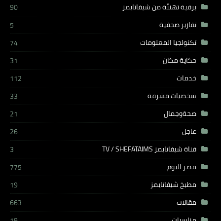
برقية تهنئة من شيفاتايمز
90
تقارير صحفية
5
تكنولجيا المعلومات
74
حكاية مكان
31
خدمات
112
شخصيات مشرفة
33
صحةوجمال
21
عاجل
26
قناة شيفاتايمز TV / SHEFATAIMS
3
مصر اليوم
775
مطبخ شيفاتايمز
19
مقالات
663
مناسبات
19