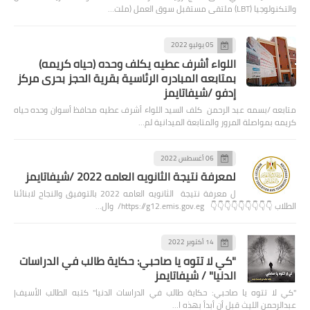
والتكنولوجيا (LBT) ملتقى مستقبل سوق العمل (ملت…
05 يوليو 2022
اللواء أشرف عطيه يكلف وحده (حياه كريمه)
بمتابعه المبادره الرئاسية بقرية الحجز بحرى مركز
إدفو /شيفاتايمز
متابعه /بسمه عبد الرحمن كلف السيد اللواء أشرف عطيه محافظ أسوان وحده حياه
كريمه بمواصلة المرور والمتابعة الميدانية لم…
06 أغسطس 2022
لمعرفة نتيجة الثانويه العامه 2022 /شيفاتايمز
ل معرفة نتيجة الثانويه العامه 2022 بالتوفيق والنجاح لابنائنا
الطلاب 👇👇👇👇👇👇👇👇👇 https://g12.emis.gov.eg/ وال…
14 أكتوبر 2022
"كي لا تتوه يا صاحبي: حكاية طالب في الدراسات
الدنيا" / شيفاتايمز
"كي لا تتوه يا صاحبي: حكاية طالب في الدراسات الدنيا" كتبه الطالب الأسيف|
عبدالرحمن الليث قبل أن أبدأ بهذه ا…