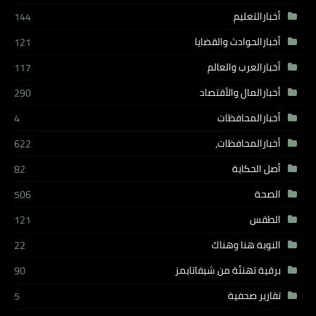
أخبارالتعليم
144
أخبارالحوادث والقضايا
121
أخبارالعرب والعالم
117
أخبارالمال والأقتصاد
290
أخبارالمحافظات
4
أخبارالمحافظات،
622
أصل الحكاية
82
الصحة
506
الطقس
121
النوبة هنا وهناك
22
برقية تهنئة من شيفاتايمز
90
تقارير صحفية
5