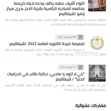
اللواء أشرف عطيه يكلف وحده (حياه كريمه)
بمتابعه المبادره الرئاسية بقرية الحجز بحرى مركز
إدفو /شيفاتايمز
متابعه /بسمه عبد الرحمن كلف السيد اللواء أشرف عطيه محافظ أسوان وحده حياه
كريمه بمواصلة المرور والمتابعة الميدانية لم…
06 أغسطس 2022
لمعرفة نتيجة الثانويه العامه 2022 /شيفاتايمز
ل معرفة نتيجة الثانويه العامه 2022 بالتوفيق والنجاح لابنائنا
الطلاب 👇👇👇👇👇👇👇👇👇 https://g12.emis.gov.eg/ وال…
14 أكتوبر 2022
"كي لا تتوه يا صاحبي: حكاية طالب في الدراسات
الدنيا" / شيفاتايمز
"كي لا تتوه يا صاحبي: حكاية طالب في الدراسات الدنيا" كتبه الطالب الأسيف|
عبدالرحمن الليث قبل أن أبدأ بهذه ا…
مشاركات عشوائية