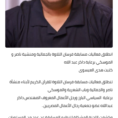
حوادث وقضايا
خدمات
الصحه والجمال
فن المطبخ
مقالات
انطلاق فعاليات مسابقة فرسان التلاوة بالجمالية ومنشية ناصر و
الموسكي برعاية داكر عبد اللاه
كتبت هدى العيسوى
تنطلق فعاليات مسابقة فرسان التلاوة للقرآن الكريم لأبناء منشأة
ناصر والجمالية وباب الشعرية والموسكي
برعاية السياسي البارز ورجل الأعمال المعروف المهندس داكر
عبداللاه عضو جمعية رجال الأعمال المصريين .
وكشفت اللجنة المشكلة لتنظيم المسابقة عن عدد من المستويات