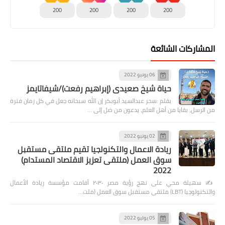
200
200
200
200
المشاركات الشائعة
06 يونيو 2022
حياة شيخ صعيدى (إبراهيم رفعت)/شيفاتايمز
بقلم :سحر عبدالسيد أبوبكر إن الله سبحانه جعل في كل زمان فترة
من الرسل، بقايا من أهل العلم، يدعون من ضل إلى …
02 يونيو 2022
ريادة الاعمال والتكنولجيا تقيم ملتقى مستقبل
سوق العمل (ملتقى تعزيز الاقتصاد المستدام)
2022
✍️ سهيلة محي على نهج رؤية مصر ٢٠٣٠ أقامت مؤسسة ريادة الأعمال
والتكنولوجيا (LBT) ملتقى مستقبل سوق العمل (ملت…
05 يوليو 2022