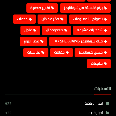
برقية تهنئة من شيفاتايمز
تقارير صحفية
تكنولجيا المعلومات
حكاية مكان
خدمات
شخصيات مشرفة
صحةوجمال
عاجل
قناة شيفاتايمز TV / SHEFATAIMS
مصر اليوم
مطبخ شيفاتايمز
مقالات
مناسبات
منوعات
التسميات
اخبار الرياضة
523
اخبار فنيه
132