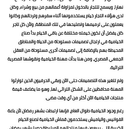
نهارا، ويسمح للتجار بالدخول لمزاولة أعمالهم من بيع وشراء، وكان
لدى هؤلاء التجار خيام يستخدمونها أثناء سفرهم وترحالهم وكانوا
يعملون على ترميمها وتصليحها في تلك المنطقة، ولأن كل تاجر
كان يفضل أن تكون خيمته مختلفة عن باقي الخيام بدأ صناع
الخيامية في ارتجال تصميمات مستوحاة من الحياة والمناطق
المحيطة بهم بالإضافة إلى تصميمات أخرى مستوحاة من العقل
الجمعي المصري، ومن هنا بدأت مهنة الخيامية ونقوشها المصرية
التراثية.
ولم تتغير هذه التصميمات حتى الآن وبقي الحرفيون الذين توارثوا
المهنة محافظين على الشكل التراثي لها، وهو ما يضاعف قيمة
منتجات الخيامية الآن أكثر من أي وقت مضى.
رغم وجود الخيامية طوال العام، فإنها ارتبطت بشهر رمضان لأن باعة
الفوانيس والياميش يستخدمون قماش الخيامية لصنع الخيام
الكبيرة التي يبيعون فيها منتجاتهم المرتبطة حصرا بشهر رمضان،