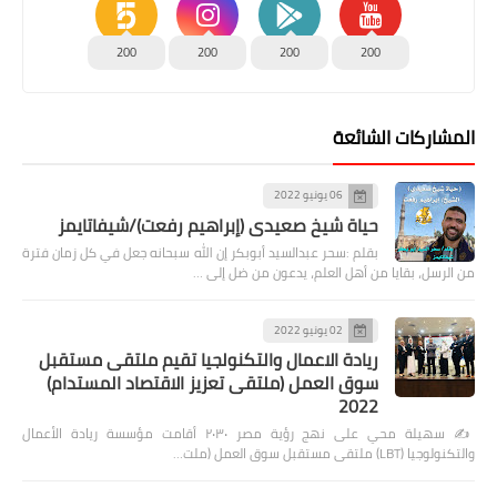
200
200
200
200
المشاركات الشائعة
06 يونيو 2022
حياة شيخ صعيدى (إبراهيم رفعت)/شيفاتايمز
بقلم :سحر عبدالسيد أبوبكر إن الله سبحانه جعل في كل زمان فترة
من الرسل، بقايا من أهل العلم، يدعون من ضل إلى …
02 يونيو 2022
ريادة الاعمال والتكنولجيا تقيم ملتقى مستقبل
سوق العمل (ملتقى تعزيز الاقتصاد المستدام)
2022
✍️ سهيلة محي على نهج رؤية مصر ٢٠٣٠ أقامت مؤسسة ريادة الأعمال
والتكنولوجيا (LBT) ملتقى مستقبل سوق العمل (ملت…