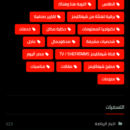
الطقس
النوبة هنا وهناك
برقية تهنئة من شيفاتايمز
تقارير صحفية
تكنولجيا المعلومات
حكاية مكان
خدمات
شخصيات مشرفة
صحةوجمال
عاجل
قناة شيفاتايمز TV / SHEFATAIMS
مصر اليوم
مطبخ شيفاتايمز
مقالات
مناسبات
منوعات
التسميات
اخبار الرياضة
523