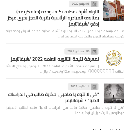
05 يوليو 2022
اللواء أشرف عطيه يكلف وحده (حياه كريمه)
بمتابعه المبادره الرئاسية بقرية الحجز بحرى مركز
إدفو /شيفاتايمز
متابعه /بسمه عبد الرحمن كلف السيد اللواء أشرف عطيه محافظ أسوان وحده حياه
كريمه بمواصلة المرور والمتابعة الميدانية لم…
06 أغسطس 2022
لمعرفة نتيجة الثانويه العامه 2022 /شيفاتايمز
ل معرفة نتيجة الثانويه العامه 2022 بالتوفيق والنجاح لابنائنا
الطلاب 👇👇👇👇👇👇👇👇👇 https://g12.emis.gov.eg/ وال…
14 أكتوبر 2022
"كي لا تتوه يا صاحبي: حكاية طالب في الدراسات
الدنيا" / شيفاتايمز
"كي لا تتوه يا صاحبي: حكاية طالب في الدراسات الدنيا" كتبه الطالب الأسيف|
عبدالرحمن الليث قبل أن أبدأ بهذه ا…