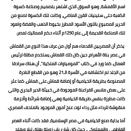
اسم الأقمشة، وهو السوق الذي اشتهر بتصميم وصناعة كسوة
الكعبة حتى ستينيات القرن الماضي، وكانت تلك الكسوة تصنع من
الحرير المصبوغ باللون الأسود المطرز بخيوط الذهب والفضة وتعود
تلك الصناعة القديمة إلى عام 1250م أثناء حكم المماليك لمصر.
يذكر أن المصريين القدماء هم أول من عرف هذا النوع من القماش
في عصر بناة الأهرام، حين كان ذلك القماش يستخدم مظلة لرئيس
العمال. كما ورد في كتاب "المومياوات الملكية"، أن هناك سرادقا
من الجلد تم اكتشافه في الأسرة الـ21 وهو من القطع النادرة
المصنوعة بطريقة الخيامية أو إضافة قماش على قماش، كما عثر
على بعض ملابس الفراعنة الموجودة في خبيئة الدير البحري والتي
كانت مطرزة بنفس طريقة الخيامية وهي إضافة شرائط وأحزمة
منقوشة للرداء مثل رداء توت عنخ آمون الموجود بالمتحف المصري.
أما بداية صنع الخيامية في مصر الإسلامية، فقد كانت أثناء العصر
الفاطمي والمملوكي، حيث كان شارع باب زويلة يغلق ليلا ويفتح