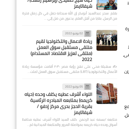
حياة شيخ صعيدى (إبراهيم رفعت)/
لا
شيفاتايمز
بقلم :سحر عبدالسيد أبوبكر إن الله سبحانه جعل في كل زمان فترة
من الرسل، بقايا من أهل العلم، يدعون من ضل إلى …
وقيت القاهرة
02 يونيو 2022
ريادة الاعمال والتكنولجيا تقيم
ملتقى مستقبل سوق العمل
(ملتقى تعزيز الاقتصاد المستدام)
صطفى،
2022
✍️ سهيلة محي على نهج رؤية مصر ٢٠٣٠ أقامت مؤسسة ريادة
صيات
الأعمال والتكنولوجيا (LBT) ملتقى مستقبل سوق العمل (ملت…
05 يوليو 2022
اللواء أشرف عطيه يكلف وحده (حياه
كريمه) بمتابعه المبادره الرئاسية
بقرية الحجز بحرى مركز إدفو /
د يومي في تمام الساعة ٦:٥ مساء مع
شيفاتايمز
ل.
متابعه /بسمه عبد الرحمن كلف السيد اللواء أشرف عطيه محافظ
أسوان وحده حياه كريمه بمواصلة المرور والمتابعة الميدانية لم…