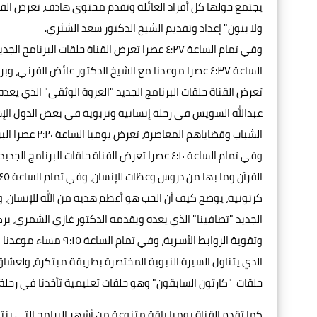
ولا بنون" إعداد وتقديم الشيخ الدكتور سعد الشثري.
وفي تمام الساعة ٤:٢٧ عصرا تعرض القناة حلقات ا
عبدالله السويس في رحلة إنسانية وتربوية في بعض الدول الإسلا
الشباب وقضايا
وفي تمام الساعة ٤:١٠ عصرا تعرض القناة حلقات
الجديد "تصافينا" الذي يعده ويقدمه الدكتور غازي الشمري، ير
وتقوية الروابط الأسرية
حلقات "كارتون السابقون" وهو حلقات تعليمية تأخذنا في رحلة
كما تقدم القناة يوميا باقة متنوعة من أشهر البرامج التي ي