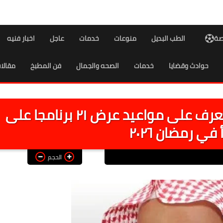
اصة
الطب البديل
منوعات
خدمات
عاجل
اخبار فنيه
حوادث وقضايا
خدمات
الصحه والجمال
فن المطبخ
مقالا
برامج جديدة تعرض لأول مرة..تعرف على مواعيد عرض ٢١ برنامجا على
في رمضان ٢٠٢٦
الحجم