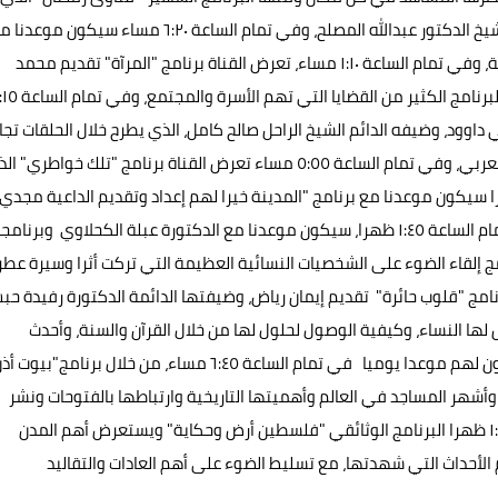
يعرض يوميا في تمام الساعة الثالثة عصرا من إعداد وتقديم الشيخ الدكتور عبدالله المصلح، وفي تمام الساعة ٦:٢٠ مساء سيكون مو
برنامج "نور الحق" الذي يعده ويقدمه الشيخ الدكتور علي جمعة، وفي تمام الساعة ١:١٠ مساء، تعرض القناة برنامج "المرآة" تقديم محمد
الجعبري، مع ضيفه الدائم الدكتور محمد نوح القضاة، ويتناول البرنامج الكثير من القض
اوود، وضيفه الدائم الشيخ الراحل صالح كامل، الذي يطرح خلال الحلقات تجا
العملية والحلول لأهم القضايا المالية والاقتصادية في العالم العربي، وفي تمام الساعة ٥:٥٥ مساء تعرض القناة برنامج "تلك خواطري
دمه الشيخ خالد الخليوي، وفي تمام الساعة ١١:٥ ظهرا سيكون موعدنا مع برنامج "المدينة خيرا لهم إعداد وتقديم الداعية مجدي
إمام، ويتحدث خلال الحلقات عن فضائل المدينة المنورة، وفي تمام الساعة ١:٤٥ ظهرا، سيكون موعدنا مع الدكتورة عبلة الكحلاوي وبرن
ج إلقاء الضوء على الشخصيات النسائية العظيمة التي تركت أثرا وسيرة عطر
ساعة ١٠:٤٠ مساء تعرض القناة برنامج "قلوب حائرة" تقديم إيمان رياض، وضيفتها الدائمة الدكتورة رفيدة ح
لها النساء، وكيفية الوصول لحلول لها من خلال القرآن والسنة، وأحدث
الدراسات والأبحاث الاجتماعية، و لعشاق البرامج الوثائقية سيكون لهم موعدا يوميا في تمام الساعة ٦:٤٥ مساء، من خلال برنامج"بيوت
وأشهر المساجد في العالم وأهميتها التاريخية وارتباطها بالفتوحات ونشر
الحضارة الإسلامية، كما تعرض القناة يوميا في تمام الساعة ١:١٥ ظهرا البرنامج الوثائقي "فلسطين أرض وحكاية" ويستعرض أهم المدن
لأحداث التي شهدتها، مع تسليط الضوء على أهم العادات والتقاليد