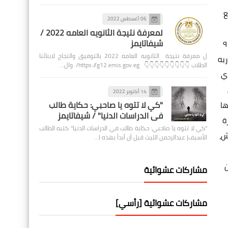
عدنا مع
06 أغسطس 2022
لمعرفة نتيجة الثانويه العامه 2022 /
شيفاتايمز
ايا التي تهم الأسرة والمجتمع، وفي تمام الساعة ٩:١٥
ل معرفة نتيجة الثانويه العامه 2022 بالتوفيق والنجاح لابنائنا
ربه
الطلاب 👇👇👇👇👇👇👇👇👇 https://g12.emis.gov.eg/ وال…
" الذي
14 أكتوبر 2022
"كي لا تتوه يا صاحبي: حكاية طالب
امجها
في الدراسات الدنيا" / شيفاتايمز
ة
"كي لا تتوه يا صاحبي: حكاية طالب في الدراسات الدنيا" كتبه الطالب
بش،
الأسيف| عبدالرحمن الليث قبل أن أبدأ بهذه ا…
 أذن
مشاركات عشوائية
مشاركات عشوائية [رأسي]