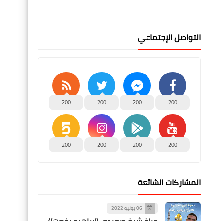
التواصل الإجتماعي
200
200
200
200
200
200
200
200
المشاركات الشائعة
06 يونيو 2022