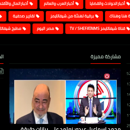
أخبارالحوادث والقضايا
أخبارالعرب والعالم
أخبارالمال والأقت
ة هنا وهناك
برقية تهنئة من شيفاتايمز
تقارير صحفية
قناة شيفاتايمز TV / SHEFATAIMS
مصر اليوم
مطبخ شيفاتا
مشاركة مميزة
ال
5
1
1
1
1
2
محمد إسماعيل عبده: نعتمد على بيانات دقيقة