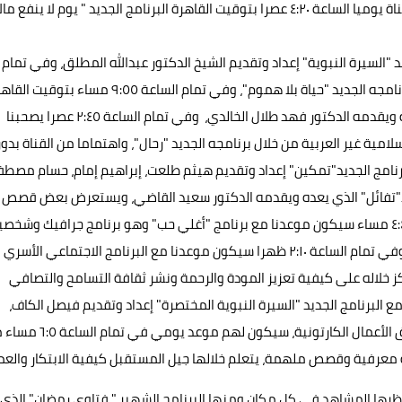
يجتمع حولها كل أفراد العائلة وتقدم محتوى هادف، تعرض القناة يوميا الساعة ٤:٢٠ عصرا بتوقيت القاهرة البرنامج الجديد " يوم لا ينفع ما
لبرنامج الجديد "السيرة النبوية" إعداد وتقديم الشيخ الدكتور عبدالله المطلق، وفي تمام
الساعة ٤:٣٧ عصرا موعدنا مع الشيخ الدكتور عائض القرني، وبرنامجه الجديد "حياة بلا هموم"، وفي تمام الساعة ٩:٥٥ مساء بت
تعرض القناة حلقات البرنامج الجديد "العروة الوثقى" الذي يعده ويقدمه الدكتور فهد طلال الخالدي، وفي تمام الساعة ٢:٤٥ عصرا يصحبنا
مية غير العربية من خلال برنامجه الجديد "رحال"، واهتماما من القناة بدور
هم المعاصرة، تعرض يوميا الساعة ٢:٢٠ عصرا البرنامج الجديد"تمكين" إعداد وتقديم هيثم طلعت، إبراهيم إمام، حسام م
 البرنامج الجديد"تفائل" الذي يعده ويقدمه الدكتور سعيد القاضي، ويستعرض بعض قصص
القرآن وما بها من دروس وعظات للإنسان، وفي تمام الساعة ٤:٤٥ مساء سيكون موعدنا مع برنامج "أغلي حب" وهو برنامج جرافيك وشخ
كرتونية، يوضح كيف أن الحب هو أعظم هدية من الله للإنسان، وفي تمام الساعة ٢:١٠ ظهرا سيكون موعدنا مع البرنامج الاجتماعي الأسري
كز خلاله على كيفية تعزيز المودة والرحمة ونشر ثقافة التسامح والتصافي
، وفي تمام الساعة ٩:١٥ مساء موعدنا مع البرنامج الجديد "السيرة النبوية المختصرة" إعداد وتقديم فيصل الكاف،
الذي يتناول السيرة النبوية المختصرة بطريقة مبتكرة، ولعشاق الأعمال الكارتونية، سيكون لهم موع
 معرفية وقصص ملهمة، يتعلم خلالها جيل المستقبل كيفية الابتكار والعم
نتظرها المشاهد في كل مكان ومنها البرنامج الشهير " فتاوى رمضان" الذي