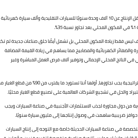
أوضح "عبد الغني"، أن الاستراتيجية تشترط لتقديم الحوافز ألا يقل الإنتاج عن 10 آلاف وحدة سنويًا للسيارات التقليدية وألف سيارة كهربائية
هدف ليس فقط زيادة المكون المحلي بل تشمل أيضًا خلق صناعات جديدة لم تك
والضفائر الكهربائية والمصابيح مما يساهم في زيادة القيمة المضافة
ي في الناتج المحلي الإجمالي وتوفير آلاف فرص العمل المباشرة وغير
أكد النائب أشرف عبد الغني، أن هناك 4 تحديات تواجه هذه الاستراتيجية يجب تجاوزها، أولها أننا تستورد ما يقترب من 90% من قط
يراد والحل في تشجيع الشركات العالمية على تصنيع قطع الغيار محليًا.
ة من دول مجاورة لجذب الاستثمارات الأجنبية في صناعة السيارات ويجب
 حوافز ضريبية ساهمت في وصول إنتاجها إلى مليون سيارة سنويًا.
لمتخصصة في صناعة السيارات الحديثة خاصة مع التوجه إلى إنتاج السيارات