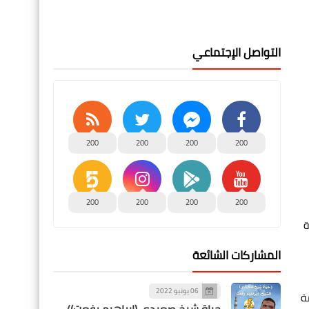
التواصل الإجتماعي
200
200
200
200
200
200
200
200
 وحدة
المشاركات الشائعة
06 يونيو 2022
امة