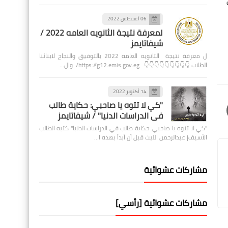
06 أغسطس 2022
لمعرفة نتيجة الثانويه العامه 2022 /
شيفاتايمز
ل معرفة نتيجة الثانويه العامه 2022 بالتوفيق والنجاح لابنائنا
الطلاب 👇👇👇👇👇👇👇👇👇 https://g12.emis.gov.eg/ وال…
14 أكتوبر 2022
"كي لا تتوه يا صاحبي: حكاية طالب
في الدراسات الدنيا" / شيفاتايمز
"كي لا تتوه يا صاحبي: حكاية طالب في الدراسات الدنيا" كتبه الطالب
الأسيف| عبدالرحمن الليث قبل أن أبدأ بهذه ا…
مشاركات عشوائية
مشاركات عشوائية [رأسي]