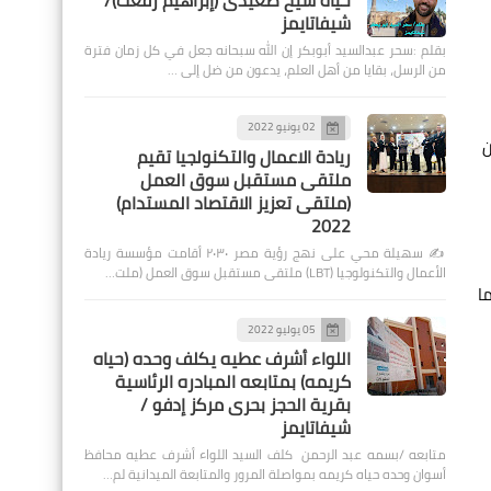
حياة شيخ صعيدى (إبراهيم رفعت)/
شيفاتايمز
بقلم :سحر عبدالسيد أبوبكر إن الله سبحانه جعل في كل زمان فترة
من الرسل، بقايا من أهل العلم، يدعون من ضل إلى …
02 يونيو 2022
ن
ريادة الاعمال والتكنولجيا تقيم
ملتقى مستقبل سوق العمل
(ملتقى تعزيز الاقتصاد المستدام)
2022
✍️ سهيلة محي على نهج رؤية مصر ٢٠٣٠ أقامت مؤسسة ريادة
الأعمال والتكنولوجيا (LBT) ملتقى مستقبل سوق العمل (ملت…
ع الغيار مما
05 يوليو 2022
اللواء أشرف عطيه يكلف وحده (حياه
كريمه) بمتابعه المبادره الرئاسية
بقرية الحجز بحرى مركز إدفو /
شيفاتايمز
متابعه /بسمه عبد الرحمن كلف السيد اللواء أشرف عطيه محافظ
أسوان وحده حياه كريمه بمواصلة المرور والمتابعة الميدانية لم…