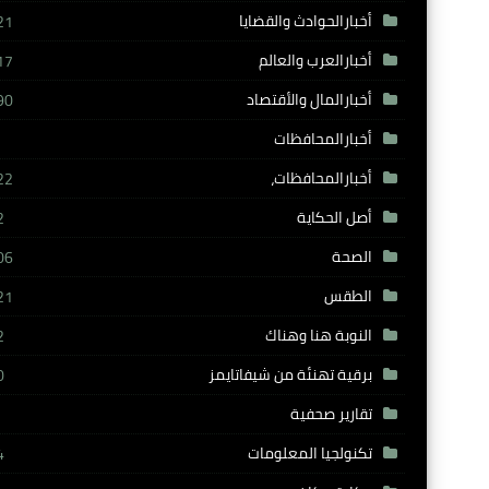
أخبارالحوادث والقضايا
21
أخبارالعرب والعالم
17
أخبارالمال والأقتصاد
90
أخبارالمحافظات
أخبارالمحافظات،
22
أصل الحكاية
2
الصحة
06
الطقس
21
النوبة هنا وهناك
2
برقية تهنئة من شيفاتايمز
0
تقارير صحفية
تكنولجيا المعلومات
4