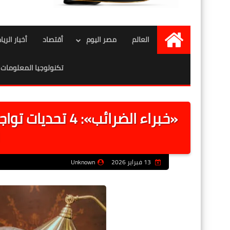
العالم
مصر اليوم
أقتصاد
أخبار الري
الرئيسية
تكنولوجيا المعلومات
«خبراء الضرائب»
13 فبراير 2026
Unknown