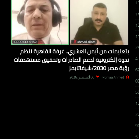
1
1
1
1
2
بتعليمات من أيمن العشري.. غرفة القاهرة تنظم
ندوة إلكترونية لدعم الصادرات وتحقيق مستهدفات
4
رؤية مصر 2030/شيفاتايمز
6
Romaa Ahmed
06 أغسطس 2026
8
5
1
2
9
5