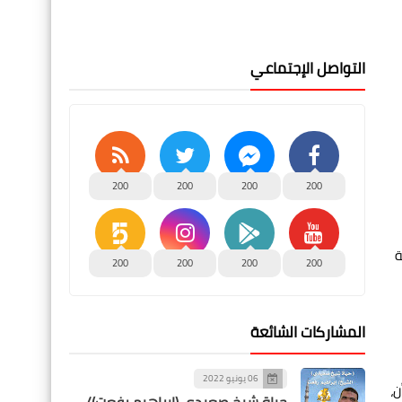
التواصل الإجتماعي
200
200
200
200
خفضة
200
200
200
200
المشاركات الشائعة
06 يونيو 2022
،