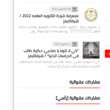
06 أغسطس 2022
لمعرفة نتيجة الثانويه العامه 2022 /
شيفاتايمز
ل معرفة نتيجة الثانويه العامه 2022 بالتوفيق والنجاح لابنائنا
الطلاب 👇👇👇👇👇👇👇👇👇 https://g12.emis.gov.eg/ وال…
14 أكتوبر 2022
"كي لا تتوه يا صاحبي: حكاية طالب
د
في الدراسات الدنيا" / شيفاتايمز
"كي لا تتوه يا صاحبي: حكاية طالب في الدراسات الدنيا" كتبه الطالب
الأسيف| عبدالرحمن الليث قبل أن أبدأ بهذه ا…
مشاركات عشوائية
مشاركات عشوائية [رأسي]