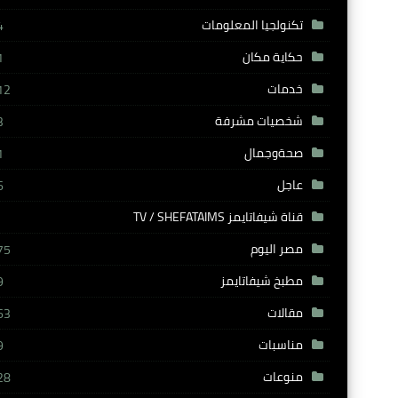
تكنولجيا المعلومات
4
حكاية مكان
1
خدمات
12
شخصيات مشرفة
3
صحةوجمال
1
عاجل
6
قناة شيفاتايمز TV / SHEFATAIMS
مصر اليوم
75
مطبخ شيفاتايمز
9
مقالات
63
مناسبات
9
منوعات
28