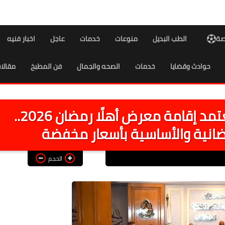
اصة
الطب البديل
منوعات
خدمات
عاجل
اخبار فنيه
حوادث وقضايا
خدمات
الصحه والجمال
فن المطبخ
مقالا
مجلس إدارة غرفة القاهرة يعتمد إقامة معرض أهلًا رمضان 2026..
ضانية والأساسية بأسعار مخفضة
الحجم