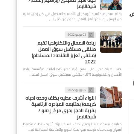
حياة شيخ صعيدى (إبراهيم رفعت)/
شيفاتايمز
ض.
بقلم :سحر عبدالسيد أبوبكر إن الله سبحانه جعل في كل زمان فترة
من الرسل، بقايا من أهل العلم، يدعون من ضل إلى …
02 يونيو 2022
ريادة الاعمال والتكنولجيا تقيم
ملتقى مستقبل سوق العمل
(ملتقى تعزيز الاقتصاد المستدام)
2022
✍️ سهيلة محي على نهج رؤية مصر ٢٠٣٠ أقامت مؤسسة ريادة
الأعمال والتكنولوجيا (LBT) ملتقى مستقبل سوق العمل (ملت…
05 يوليو 2022
اللواء أشرف عطيه يكلف وحده (حياه
كريمه) بمتابعه المبادره الرئاسية
بقرية الحجز بحرى مركز إدفو /
شيفاتايمز
متابعه /بسمه عبد الرحمن كلف السيد اللواء أشرف عطيه محافظ
أسوان وحده حياه كريمه بمواصلة المرور والمتابعة الميدانية لم…