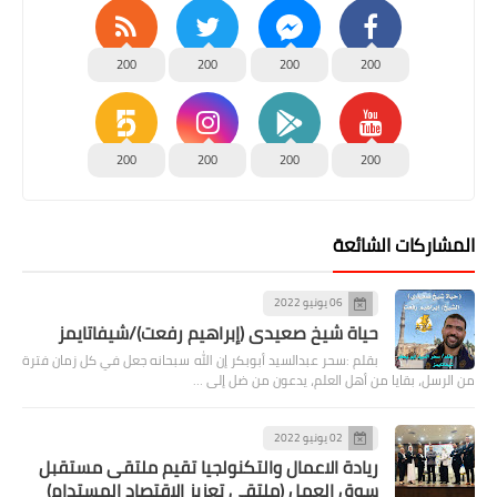
200
200
200
200
200
200
200
200
المشاركات الشائعة
06 يونيو 2022
حياة شيخ صعيدى (إبراهيم رفعت)/شيفاتايمز
بقلم :سحر عبدالسيد أبوبكر إن الله سبحانه جعل في كل زمان فترة
من الرسل، بقايا من أهل العلم، يدعون من ضل إلى …
02 يونيو 2022
ريادة الاعمال والتكنولجيا تقيم ملتقى مستقبل
سوق العمل (ملتقى تعزيز الاقتصاد المستدام)