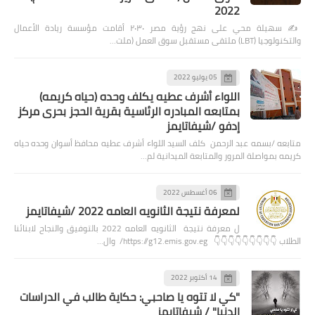
2022
✍️ سهيلة محي على نهج رؤية مصر ٢٠٣٠ أقامت مؤسسة ريادة الأعمال
والتكنولوجيا (LBT) ملتقى مستقبل سوق العمل (ملت…
05 يوليو 2022
اللواء أشرف عطيه يكلف وحده (حياه كريمه)
بمتابعه المبادره الرئاسية بقرية الحجز بحرى مركز
إدفو /شيفاتايمز
متابعه /بسمه عبد الرحمن كلف السيد اللواء أشرف عطيه محافظ أسوان وحده حياه
كريمه بمواصلة المرور والمتابعة الميدانية لم…
06 أغسطس 2022
لمعرفة نتيجة الثانويه العامه 2022 /شيفاتايمز
ل معرفة نتيجة الثانويه العامه 2022 بالتوفيق والنجاح لابنائنا
الطلاب 👇👇👇👇👇👇👇👇👇 https://g12.emis.gov.eg/ وال…
14 أكتوبر 2022
"كي لا تتوه يا صاحبي: حكاية طالب في الدراسات
الدنيا" / شيفاتايمز