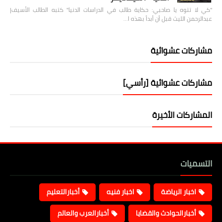
"كي لا تتوه يا صاحبي: حكاية طالب في الدراسات الدنيا" كتبه الطالب الأسيف|
عبدالرحمن الليث قبل أن أبدأ بهذه ا…
مشاركات عشوائية
مشاركات عشوائية [رأسي]
المشاركات الأخيرة
التسميات
اخبار الرياضة
اخبار فنيه
أخبارالتعليم
أخبارالحوادث والقضايا
أخبارالعرب والعالم