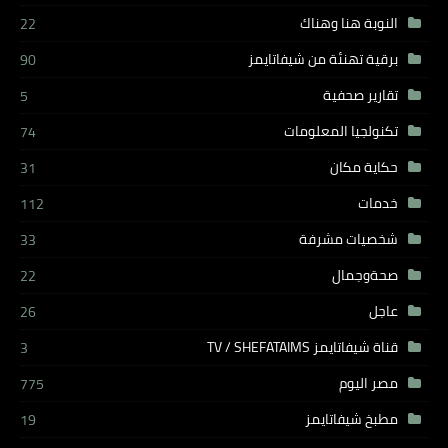
النوبة هنا وهناك
22
برقية تهنئة من شيفاتايمز
90
تقارير صحفية
5
تكنولجيا المعلومات
74
حكاية مكان
31
خدمات
112
شخصيات مشرفة
33
صحةوجمال
22
عاجل
26
قناة شيفاتايمز TV / SHEFATAIMS
3
مصر اليوم
775
مطبخ شيفاتايمز
19