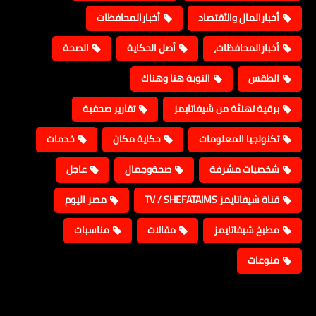
أخبارالمال والأقتصاد
أخبارالمحافظات
أخبارالمحافظات،
أصل الحكاية
الصحة
الطقس
النوبة هنا وهناك
برقية تهنئة من شيفاتايمز
تقارير صحفية
تكنولجيا المعلومات
حكاية مكان
خدمات
شخصيات مشرفة
صحةوجمال
عاجل
قناة شيفاتايمز TV / SHEFATAIMS
مصر اليوم
مطبخ شيفاتايمز
مقالات
مناسبات
منوعات