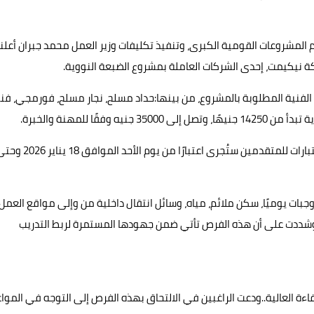
 المشروعات القومية الكبرى، وتنفيذ تكليفات وزير العمل محمد جبران أعلن
ة نيكيمت، إحدى الشركات العاملة بمشروع الضبعة النووية.
الفنية المطلوبة بالمشروع، من بينها:حداد مسلح، نجار مسلح، فورمجي، فن
ًا للمهنة والخبرة.
وأشارت هبة أحمد مدير عام الإدارة العامة للتشغيل إلى أن الاختبارات للمتقدمين ستُجرى اعتبارًا من يوم الأحد المواف
وجبات يوميًا، سكن ملائم، مياه، وسائل انتقال داخلية من وإلى مواقع العمل،
ل منتظم يتضمن 24 يوم عمل و6 أيام راحة..وشددت على أن هذه الفرص تأتي ضمن جهودها المستمرة لربط التدريب
ءة العالية..ودعت الراغبين في الالتحاق بهذه الفرص إلى التوجه في الموا