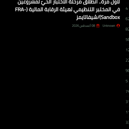
لأول مرة.. انطلاق مرحلة الاختبار الحيّ لمشروعين
في المختبر التنظيمي لهيئة الرقابة المالية (FRA-
4
Sandbox)/شيفاتايمز
6
Unknown
08 أغسطس 2026
8
5
1
2
9
5
7
3
1
3