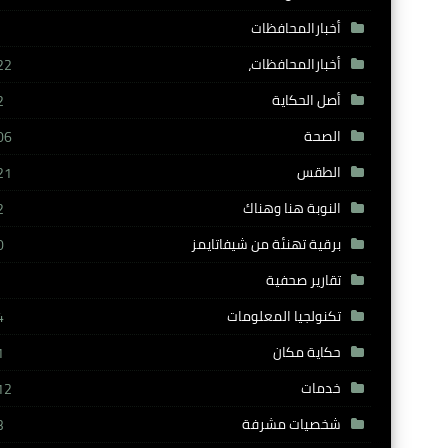
أخبارالمحافظات
أخبارالمحافظات،
22
أصل الحكاية
2
الصحة
06
الطقس
21
النوبة هنا وهناك
2
برقية تهنئة من شيفاتايمز
0
تقارير صحفية
تكنولجيا المعلومات
4
حكاية مكان
1
خدمات
12
شخصيات مشرفة
3