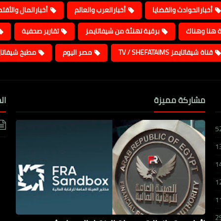
أخبارالحوادث والقضايا
أخبارالعرب والعالم
أخبارالمال والأقت
ة هنا وهناك
برقية تهنئة من شيفاتايمز
تقارير صحفية
قناة شيفاتايمز TV / SHEFATAIMS
مصر اليوم
مطبخ شيفاتا
مشاركة مميزة
ال
5
1
1
1
1
2