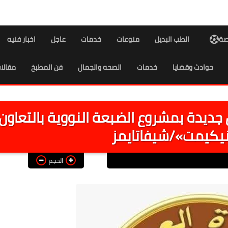
اصة
الطب البديل
منوعات
خدمات
عاجل
اخبار فنيه
حوادث وقضايا
خدمات
الصحه والجمال
فن المطبخ
مقالا
جديدة بمشروع الضبعة النووية بالتعاون
يكيمت»/شيفاتايمز
الحجم