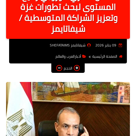
المستوى لبحث تطورات غزة
أخبار الرياصة
وتعزيز الشراكة المتوسطية /
الطب البديل
شيفاتايمز
منوعات
خدمات
09 يناير 2026
شيفاتايمز SHEFATAIMS
عاجل
الصفحة الرئيسية
أخبارالعرب والعالم
اخبار فنيه
الحجم
التعليم
الصحه
الطقس
معلومه قانونيه
تكنولوجيا المعلومات