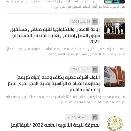
بقلم :سحر عبدالسيد أبوبكر إن الله سبحانه جعل في كل زمان فترة
من الرسل، بقايا من أهل العلم، يدعون من ضل إلى …
02 يونيو 2022
ريادة الاعمال والتكنولجيا تقيم ملتقى مستقبل
سوق العمل (ملتقى تعزيز الاقتصاد المستدام)
2022
✍️ سهيلة محي على نهج رؤية مصر ٢٠٣٠ أقامت مؤسسة ريادة الأعمال
والتكنولوجيا (LBT) ملتقى مستقبل سوق العمل (ملت…
05 يوليو 2022
اللواء أشرف عطيه يكلف وحده (حياه كريمه)
بمتابعه المبادره الرئاسية بقرية الحجز بحرى مركز
إدفو /شيفاتايمز
متابعه /بسمه عبد الرحمن كلف السيد اللواء أشرف عطيه محافظ أسوان وحده حياه
كريمه بمواصلة المرور والمتابعة الميدانية لم…
06 أغسطس 2022
لمعرفة نتيجة الثانويه العامه 2022 /شيفاتايمز