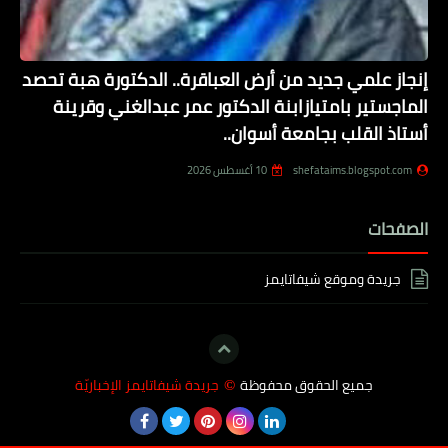
إنجاز علمي جديد من أرض العباقرة.. الدكتورة هبة تحصد
الماجستير بامتيازابنة الدكتور عمر عبدالغني وقرينة
أستاذ القلب بجامعة أسوان..
shefataims.blogspot.com
10 أغسطس 2026
الصفحات
جريدة وموقع شيفاتايمز
جميع الحقوق محفوظة
جريدة شيفاتايمز الإخباريّة
©