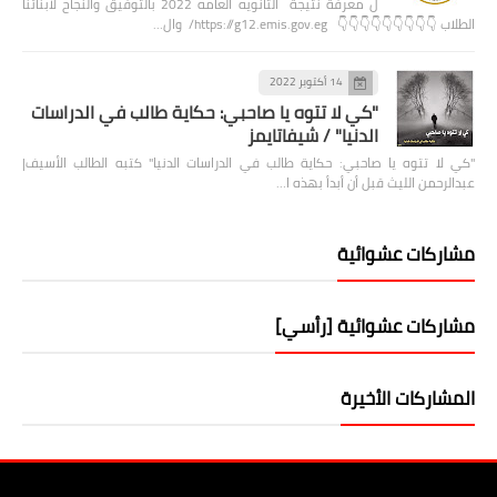
ل معرفة نتيجة الثانويه العامه 2022 بالتوفيق والنجاح لابنائنا
الطلاب 👇👇👇👇👇👇👇👇👇 https://g12.emis.gov.eg/ وال…
14 أكتوبر 2022
"كي لا تتوه يا صاحبي: حكاية طالب في الدراسات
الدنيا" / شيفاتايمز
"كي لا تتوه يا صاحبي: حكاية طالب في الدراسات الدنيا" كتبه الطالب الأسيف|
عبدالرحمن الليث قبل أن أبدأ بهذه ا…
مشاركات عشوائية
مشاركات عشوائية [رأسي]
المشاركات الأخيرة