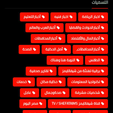
التسميات
اخبار الرياضة
اخبار فنيه
أخبارالتعليم
أخبارالحوادث والقضايا
أخبارالعرب والعالم
أخبارالمال والأقتصاد
أخبارالمحافظات
أخبارالمحافظات،
أصل الحكاية
الصحة
الطقس
النوبة هنا وهناك
برقية تهنئة من شيفاتايمز
تقارير صحفية
تكنولجيا المعلومات
حكاية مكان
خدمات
شخصيات مشرفة
صحةوجمال
عاجل
قناة شيفاتايمز TV / SHEFATAIMS
مصر اليوم