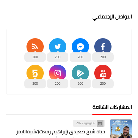
التواصل الإجتماعي
200
200
200
200
200
200
200
200
المشاركات الشائعة
06 يونيو 2022
حياة شيخ صعيدى (إبراهيم رفعت)/شيفاتايمز