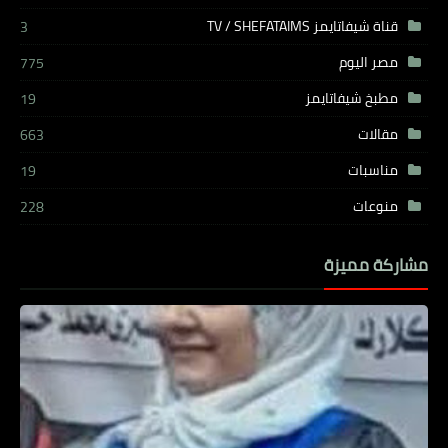
قناة شيفاتايمز TV / SHEFATAIMS
3
مصر اليوم
775
مطبخ شيفاتايمز
19
مقالات
663
مناسبات
19
منوعات
228
مشاركة مميزة