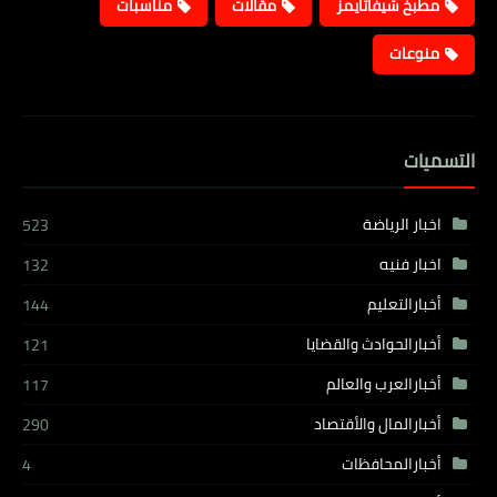
مطبخ شيفاتايمز
مقالات
مناسبات
منوعات
التسميات
اخبار الرياضة
523
اخبار فنيه
132
أخبارالتعليم
144
أخبارالحوادث والقضايا
121
أخبارالعرب والعالم
117
أخبارالمال والأقتصاد
290
أخبارالمحافظات
4