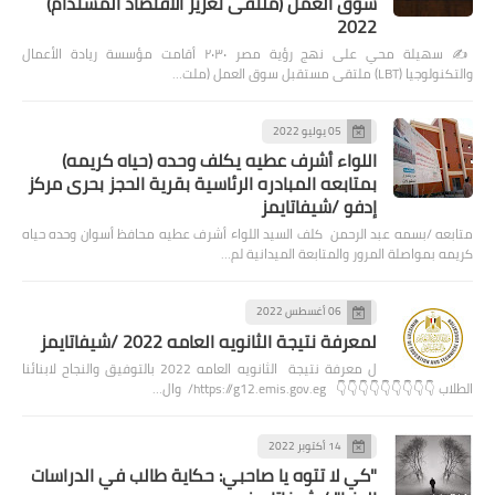
سوق العمل (ملتقى تعزيز الاقتصاد المستدام)
2022
✍️ سهيلة محي على نهج رؤية مصر ٢٠٣٠ أقامت مؤسسة ريادة الأعمال
والتكنولوجيا (LBT) ملتقى مستقبل سوق العمل (ملت…
05 يوليو 2022
اللواء أشرف عطيه يكلف وحده (حياه كريمه)
بمتابعه المبادره الرئاسية بقرية الحجز بحرى مركز
إدفو /شيفاتايمز
متابعه /بسمه عبد الرحمن كلف السيد اللواء أشرف عطيه محافظ أسوان وحده حياه
كريمه بمواصلة المرور والمتابعة الميدانية لم…
06 أغسطس 2022
لمعرفة نتيجة الثانويه العامه 2022 /شيفاتايمز
ل معرفة نتيجة الثانويه العامه 2022 بالتوفيق والنجاح لابنائنا
الطلاب 👇👇👇👇👇👇👇👇👇 https://g12.emis.gov.eg/ وال…
14 أكتوبر 2022
"كي لا تتوه يا صاحبي: حكاية طالب في الدراسات