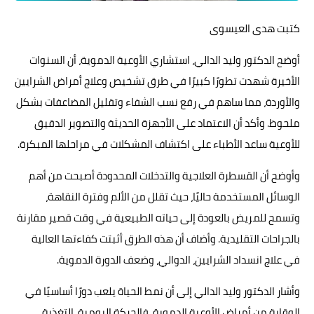
حوادث وقضايا
كتبت هدى العيسوى
خدمات
أوضح الدكتور وليد الدالي، استشاري الأوعية الدموية، أن السنوات
الصحه والجمال
الأخيرة شهدت تطورًا كبيرًا في طرق تشخيص وعلاج أمراض الشرايين
والأوردة، مما ساهم في رفع نسب الشفاء وتقليل المضاعفات بشكل
فن المطبخ
ملحوظ. وأكد أن الاعتماد على الأجهزة الحديثة والتصوير الدقيق
مقالات
للأوعية ساعد الأطباء على اكتشاف المشكلات في مراحلها المبكرة.
وأوضح أن القسطرة العلاجية والتدخلات المحدودة أصبحت من أهم
الوسائل المستخدمة حاليًا، حيث تقلل من الألم وفترة النقاهة،
وتسمح للمريض بالعودة إلى حياته الطبيعية في وقت قصير مقارنة
بالجراحات التقليدية. وأضاف أن هذه الطرق أثبتت كفاءتها العالية
في علاج انسداد الشرايين، الدوالي، وضعف الدورة الدموية.
وأشار الدكتور وليد الدالي إلى أن نمط الحياة يلعب دورًا أساسيًا في
الوقاية من أمراض الأوعية الدموية، فالحركة اليومية، التغذية