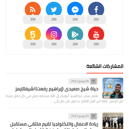
200
200
200
200
200
200
200
200
المشاركات الشائعة
06 يونيو 2022
حياة شيخ صعيدى (إبراهيم رفعت)/شيفاتايمز
بقلم :سحر عبدالسيد أبوبكر إن الله سبحانه جعل في كل زمان فترة
من الرسل، بقايا من أهل العلم، يدعون من ضل إلى …
02 يونيو 2022
ريادة الاعمال والتكنولجيا تقيم ملتقى مستقبل