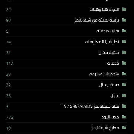
النوبة هنا وهناك
22
برقية تهنئة من شيفاتايمز
90
تقارير صحفية
5
تكنولجيا المعلومات
74
حكاية مكان
31
خدمات
112
شخصيات مشرفة
33
صحةوجمال
22
عاجل
26
قناة شيفاتايمز TV / SHEFATAIMS
3
مصر اليوم
775
مطبخ شيفاتايمز
19