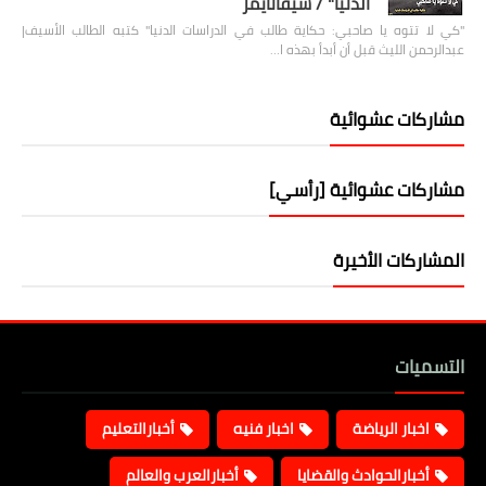
الدنيا" / شيفاتايمز
"كي لا تتوه يا صاحبي: حكاية طالب في الدراسات الدنيا" كتبه الطالب الأسيف|
عبدالرحمن الليث قبل أن أبدأ بهذه ا…
مشاركات عشوائية
مشاركات عشوائية [رأسي]
المشاركات الأخيرة
التسميات
اخبار الرياضة
اخبار فنيه
أخبارالتعليم
أخبارالحوادث والقضايا
أخبارالعرب والعالم