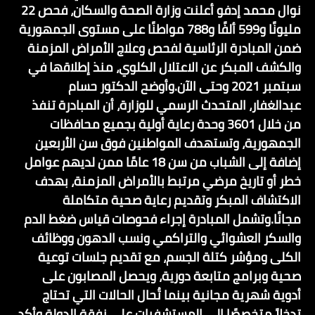
نوال محمد إدفو أعلنت وزارة الصحة والسكان، فحص 22
مليونًا و599 ألفًا و788 مواطنًا على مستوى الجمهورية
ضمن المبادرة الرئاسية لفحص وعلاج الأمراض المزمنة
والكشف المبكر عن الاعتلال الكلوي، منذ إطلاقها في
سبتمبر 2021 وحتى الآن.وأوضح الدكتور حسام
عبدالغفار، المتحدث الرسمي للوزارة، أن المبادرة تنفذ
من خلال 3601 وحدة رعاية أولية بجميع محافظات
الجمهورية، وتستهدف المواطنين فوق سن الأربعين
إضافة إلى الشباب من سن 18 عامًا ممن لديهم عوامل
خطر أو تاريخ مرضي مرتبط بالأمراض المزمنة، بهدف
الاكتشاف المبكر وتقديم رعاية صحية متكاملة
مجانًا.وتشمل المبادرة إجراء فحوصات قياس ضغط الدم
والسكر العشوائي والتراكمي ونسب الدهون ووظائف
الكلى ومؤشر كتلة الجسم، مع تقديم جلسات توعية
صحية وبرامج متابعة دورية، ويحصل المصابون على
أدوية شهرية مجانية بينما تُحال الحالات التي تحتاج
تدخلاً متخصصًا إلى المستشفيات على نفقة الدولة.وأكد