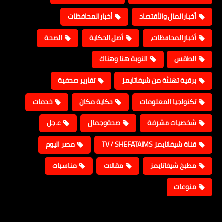
أخبارالمال والأقتصاد
أخبارالمحافظات
أخبارالمحافظات،
أصل الحكاية
الصحة
الطقس
النوبة هنا وهناك
برقية تهنئة من شيفاتايمز
تقارير صحفية
تكنولجيا المعلومات
حكاية مكان
خدمات
شخصيات مشرفة
صحةوجمال
عاجل
قناة شيفاتايمز TV / SHEFATAIMS
مصر اليوم
مطبخ شيفاتايمز
مقالات
مناسبات
منوعات