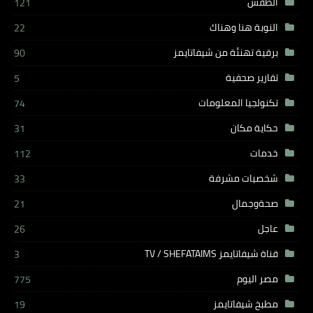
الطقس
121
النوبة هنا وهناك
22
برقية تهنئة من شيفاتايمز
90
تقارير صحفية
5
تكنولجيا المعلومات
74
حكاية مكان
31
خدمات
112
شخصيات مشرفة
33
صحةوجمال
21
عاجل
26
قناة شيفاتايمز TV / SHEFATAIMS
3
مصر اليوم
775
مطبخ شيفاتايمز
19