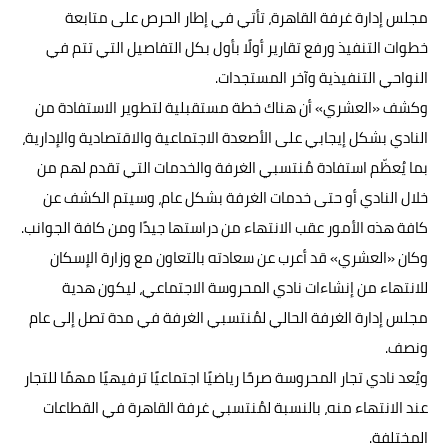
مجلس إدارة غرفة القاهرة، تأتي في إطار الحرص على متابعة
خطوات التنفيذ ورفع تقارير أولًا بأول بكل التفاصيل التي تتم في
النواحي التنفيذية وآخر المستجدات.
وكشف «العشري» أن هناك خطة مستقبلية لتطوير الاستفادة من
النادي بشكل إيجابي على الأصعدة الاجتماعية والاقتصادية والإدارية،
بما يُعظّم استفادة مُنتسبي الغرفة والخدمات التي تقدم لهم من
خلال النادي أو حتى خدمات الغرفة بشكل عام، وسيتم الكشف عن
كافة هذه الأمور عقب الانتهاء من دراستها جيدًا ومن كافة الجوانب.
وكان «العشري» قد أعرب عن سعادته بالتعاون مع وزارة الإسكان
للانتهاء من إنشاءات نادي المحروسة الاجتماعي، ليكون هدية
مجلس إدارة الغرفة الحالي لمُنتسبي الغرفة في مدة تصل إلى عام
ونصف.
ويُعد نادي تجار المحروسة صرحًا رياضيًا اجتماعيًا ترفيهيًا مهمًا للتجار
عند الانتهاء منه، بالنسبة لمُنتسبي غرفة القاهرة في القطاعات
المختلفة.