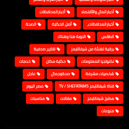
أخبارالمال والأقتصاد
أخبارالمحافظات
أخبارالمحافظات،
أصل الحكاية
الصحة
الطقس
النوبة هنا وهناك
برقية تهنئة من شيفاتايمز
تقارير صحفية
تكنولجيا المعلومات
حكاية مكان
خدمات
شخصيات مشرفة
صحةوجمال
عاجل
قناة شيفاتايمز TV / SHEFATAIMS
مصر اليوم
مطبخ شيفاتايمز
مقالات
مناسبات
منوعات