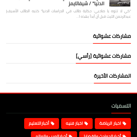
الدنيا" / شيفاتايمز
"كي لا تتوه يا صاحبي: حكاية طالب في الدراسات الدنيا" كتبه الطالب الأسيف|
عبدالرحمن الليث قبل أن أبدأ بهذه ا…
مشاركات عشوائية
مشاركات عشوائية [رأسي]
المشاركات الأخيرة
التسميات
اخبار الرياضة
اخبار فنيه
أخبارالتعليم
أخبارالحوادث والقضايا
أخبارالعرب والعالم