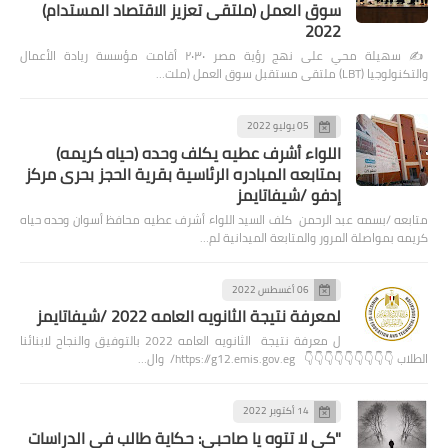
سوق العمل (ملتقى تعزيز الاقتصاد المستدام)
2022
✍️ سهيلة محي على نهج رؤية مصر ٢٠٣٠ أقامت مؤسسة ريادة الأعمال
والتكنولوجيا (LBT) ملتقى مستقبل سوق العمل (ملت…
05 يوليو 2022
اللواء أشرف عطيه يكلف وحده (حياه كريمه)
بمتابعه المبادره الرئاسية بقرية الحجز بحرى مركز
إدفو /شيفاتايمز
متابعه /بسمه عبد الرحمن كلف السيد اللواء أشرف عطيه محافظ أسوان وحده حياه
كريمه بمواصلة المرور والمتابعة الميدانية لم…
06 أغسطس 2022
لمعرفة نتيجة الثانويه العامه 2022 /شيفاتايمز
ل معرفة نتيجة الثانويه العامه 2022 بالتوفيق والنجاح لابنائنا
الطلاب 👇👇👇👇👇👇👇👇👇 https://g12.emis.gov.eg/ وال…
14 أكتوبر 2022
"كي لا تتوه يا صاحبي: حكاية طالب في الدراسات