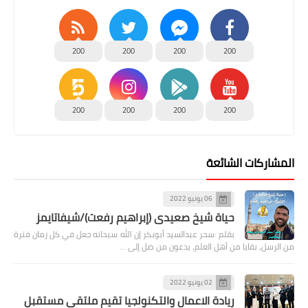
200
200
200
200
200
200
200
200
المشاركات الشائعة
06 يونيو 2022
حياة شيخ صعيدى (إبراهيم رفعت)/شيفاتايمز
بقلم :سحر عبدالسيد أبوبكر إن الله سبحانه جعل في كل زمان فترة
من الرسل، بقايا من أهل العلم، يدعون من ضل إلى …
02 يونيو 2022
ريادة الاعمال والتكنولجيا تقيم ملتقى مستقبل