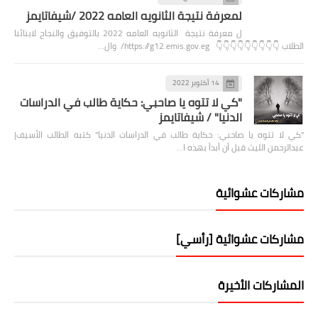
لمعرفة نتيجة الثانويه العامه 2022 /شيفاتايمز
ل معرفة نتيجة الثانويه العامه 2022 بالتوفيق والنجاح لابنائنا
الطلاب 👇👇👇👇👇👇👇👇👇 https://g12.emis.gov.eg/ وال…
14 أكتوبر 2022
"كي لا تتوه يا صاحبي: حكاية طالب في الدراسات
الدنيا" / شيفاتايمز
"كي لا تتوه يا صاحبي: حكاية طالب في الدراسات الدنيا" كتبه الطالب الأسيف|
عبدالرحمن الليث قبل أن أبدأ بهذه ا…
مشاركات عشوائية
مشاركات عشوائية [رأسي]
المشاركات الأخيرة