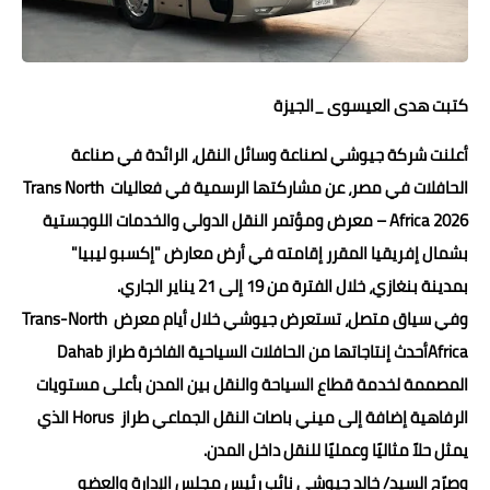
حوادث وقضايا
خدمات
كتبت هدى العيسوى _الجيزة
الصحه والجمال
أعلنت شركة جيوشي لصناعة وسائل النقل، الرائدة في صناعة
فن المطبخ
الحافلات في مصر، عن مشاركتها الرسمية في فعاليات Trans North
مقالات
Africa 2026 – معرض ومؤتمر النقل الدولي والخدمات اللوجستية
بشمال إفريقيا المقرر إقامته في أرض معارض "إكسبو ليبيا"
بمدينة بنغازي، خلال الفترة من 19 إلى 21 يناير الجاري.
وفي سياق متصل، تستعرض جيوشي خلال أيام معرض Trans-North
Africaأحدث إنتاجاتها من الحافلات السياحية الفاخرة طراز Dahab
المصممة لخدمة قطاع السياحة والنقل بين المدن بأعلى مستويات
الرفاهية إضافة إلى ميني باصات النقل الجماعي طراز Horus الذي
يمثل حلاً مثاليًا وعمليًا للنقل داخل المدن.
وصرّح السيد/ خالد جيوشي نائب رئيس مجلس الإدارة والعضو