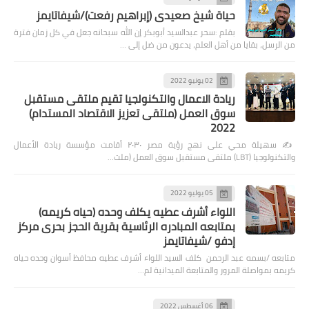
حياة شيخ صعيدى (إبراهيم رفعت)/شيفاتايمز
بقلم :سحر عبدالسيد أبوبكر إن الله سبحانه جعل في كل زمان فترة
من الرسل، بقايا من أهل العلم، يدعون من ضل إلى …
02 يونيو 2022
ريادة الاعمال والتكنولجيا تقيم ملتقى مستقبل
سوق العمل (ملتقى تعزيز الاقتصاد المستدام)
2022
✍️ سهيلة محي على نهج رؤية مصر ٢٠٣٠ أقامت مؤسسة ريادة الأعمال
والتكنولوجيا (LBT) ملتقى مستقبل سوق العمل (ملت…
05 يوليو 2022
اللواء أشرف عطيه يكلف وحده (حياه كريمه)
بمتابعه المبادره الرئاسية بقرية الحجز بحرى مركز
إدفو /شيفاتايمز
متابعه /بسمه عبد الرحمن كلف السيد اللواء أشرف عطيه محافظ أسوان وحده حياه
كريمه بمواصلة المرور والمتابعة الميدانية لم…
06 أغسطس 2022