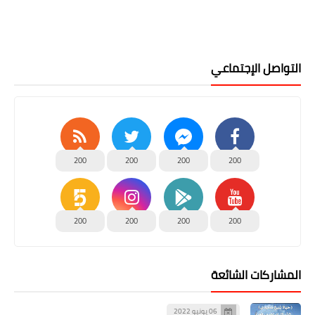
التواصل الإجتماعي
200
200
200
200
200
200
200
200
المشاركات الشائعة
06 يونيو 2022