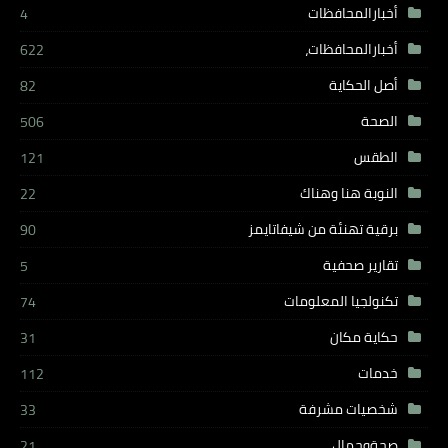
أخبارالمحافظات
4
أخبارالمحافظات،
622
أصل الحكاية
82
الصحة
506
الطقس
121
النوبة هنا وهناك
22
برقية تهنئة من شيفاتايمز
90
تقارير صحفية
5
تكنولجيا المعلومات
74
حكاية مكان
31
خدمات
112
شخصيات مشرفة
33
صحةوجمال
21