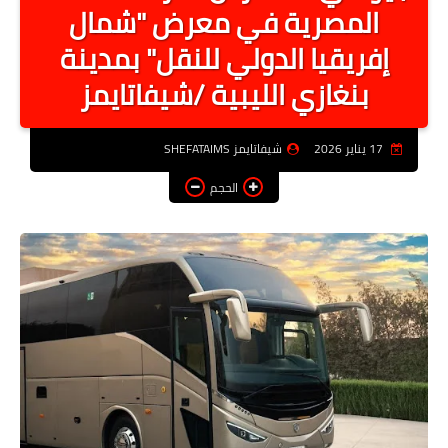
المصرية في معرض "شمال
أخبار الرياصة
إفريقيا الدولي للنقل" بمدينة
الطب البديل
بنغازي الليبية /شيفاتايمز
منوعات
خدمات
17 يناير 2026
شيفاتايمز SHEFATAIMS
عاجل
الحجم
اخبار فنيه
التعليم
الصحه
الطقس
معلومه قانونيه
تكنولوجيا المعلومات