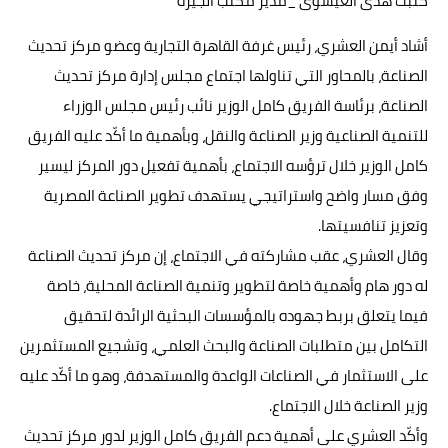
كتبت هدى العيسوى _مدير مكتب الجيزة
حوادث وقضايا
أشاد أيمن العشري، رئيس غرفة القاهرة التجارية وعضو مركز تحديث
خدمات
الصناعة، بالمحاور التي تناولها اجتماع مجلس إدارة مركز تحديث
الصناعة، برئاسة الفريق كامل الوزير نائب رئيس مجلس الوزراء
الصحه والجمال
للتنمية الصناعية وزير الصناعة والنقل، وبأهمية ما أكّد عليه الفريق
فن المطبخ
كامل الوزير خلال ترؤسه الاجتماع، بأهمية تفعيل دور المركز ليسير
وفق مسار واضح واستراتيجي يستهدف تطوير الصناعة المصرية
مقالات
وتعزيز تنافسيتها.
وقال العشري، عقب مشاركته في الاجتماع، إن مركز تحديث الصناعة
له دور هام وأهمية خاصة لتطوير وتنمية الصناعة المحلية، خاصة
فيما يتعلق بربط جهوده بالمؤسسات البحثية الرائدة لتحقيق
التكامل بين متطلبات الصناعة والبحث العلمي، وتشجيع المستثمرين
على الاستثمار في الصناعات الواعدة والمستهدفة، وهو ما أكّد عليه
وزير الصناعة خلال الاجتماع.
وأكّد العشري على أهمية دعم الفريق كامل الوزير لدور مركز تحديث