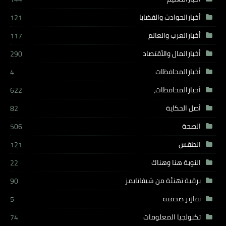
أخبارالحوادث والقضايا
121
أخبارالعرب والعالم
117
أخبارالمال والأقتصاد
290
أخبارالمحافظات
4
أخبارالمحافظات،
622
أصل الحكاية
82
الصحة
506
الطقس
121
النوبة هنا وهناك
22
برقية تهنئة من شيفاتايمز
90
تقارير صحفية
5
تكنولجيا المعلومات
74