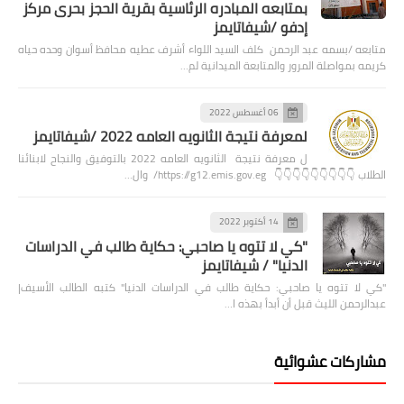
بمتابعه المبادره الرئاسية بقرية الحجز بحرى مركز
إدفو /شيفاتايمز
متابعه /بسمه عبد الرحمن كلف السيد اللواء أشرف عطيه محافظ أسوان وحده حياه
كريمه بمواصلة المرور والمتابعة الميدانية لم…
06 أغسطس 2022
لمعرفة نتيجة الثانويه العامه 2022 /شيفاتايمز
ل معرفة نتيجة الثانويه العامه 2022 بالتوفيق والنجاح لابنائنا
الطلاب 👇👇👇👇👇👇👇👇👇 https://g12.emis.gov.eg/ وال…
14 أكتوبر 2022
"كي لا تتوه يا صاحبي: حكاية طالب في الدراسات
الدنيا" / شيفاتايمز
"كي لا تتوه يا صاحبي: حكاية طالب في الدراسات الدنيا" كتبه الطالب الأسيف|
عبدالرحمن الليث قبل أن أبدأ بهذه ا…
مشاركات عشوائية