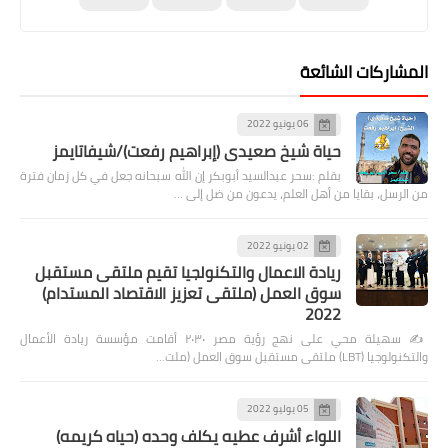
المشاركات الشائعة
06 يونيو 2022
حياة شيخ صعيدى (إبراهيم رفعت)/شيفاتايمز
بقلم :سحر عبدالسيد أبوبكر إن الله سبحانه جعل في كل زمان فترة
من الرسل، بقايا من أهل العلم، يدعون من ضل إلى …
02 يونيو 2022
ريادة الاعمال والتكنولجيا تقيم ملتقى مستقبل
سوق العمل (ملتقى تعزيز الاقتصاد المستدام)
2022
✍️ سهيلة محي على نهج رؤية مصر ٢٠٣٠ أقامت مؤسسة ريادة الأعمال
والتكنولوجيا (LBT) ملتقى مستقبل سوق العمل (ملت…
05 يوليو 2022
اللواء أشرف عطيه يكلف وحده (حياه كريمه)