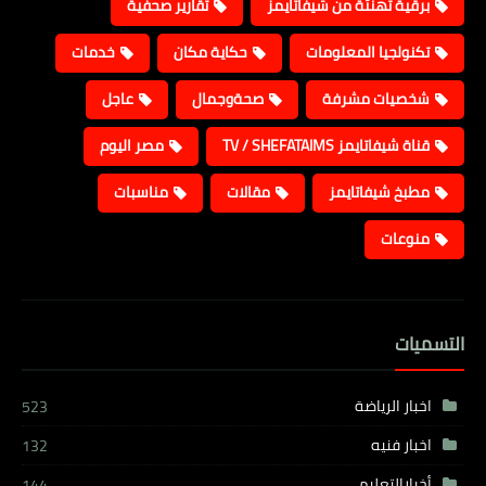
برقية تهنئة من شيفاتايمز
تقارير صحفية
تكنولجيا المعلومات
حكاية مكان
خدمات
شخصيات مشرفة
صحةوجمال
عاجل
قناة شيفاتايمز TV / SHEFATAIMS
مصر اليوم
مطبخ شيفاتايمز
مقالات
مناسبات
منوعات
التسميات
اخبار الرياضة
523
اخبار فنيه
132
أخبارالتعليم
144