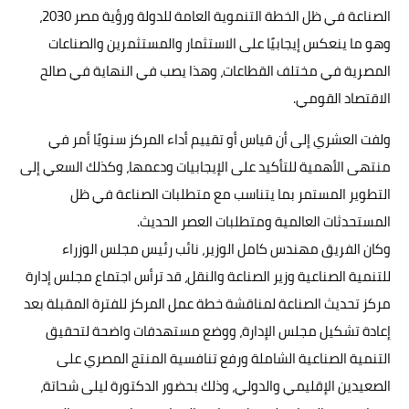
الصناعة في ظل الخطة التنموية العامة للدولة ورؤية مصر 2030،
وهو ما ينعكس إيجابيًا على الاستثمار والمستثمرين والصناعات
المصرية في مختلف القطاعات، وهذا يصب في النهاية في صالح
الاقتصاد القومي.
ولفت العشري إلى أن قياس أو تقييم أداء المركز سنويًا أمر في
منتهى الأهمية للتأكيد على الإيجابيات ودعمها، وكذلك السعي إلى
التطوير المستمر بما يتناسب مع متطلبات الصناعة في ظل
المستحدثات العالمية ومتطلبات العصر الحديث.
وكان الفريق مهندس كامل الوزير، نائب رئيس مجلس الوزراء
للتنمية الصناعية وزير الصناعة والنقل، قد ترأس اجتماع مجلس إدارة
مركز تحديث الصناعة لمناقشة خطة عمل المركز للفترة المقبلة بعد
إعادة تشكيل مجلس الإدارة، ووضع مستهدفات واضحة لتحقيق
التنمية الصناعية الشاملة ورفع تنافسية المنتج المصري على
الصعيدين الإقليمي والدولي، وذلك بحضور الدكتورة ليلى شحاتة،