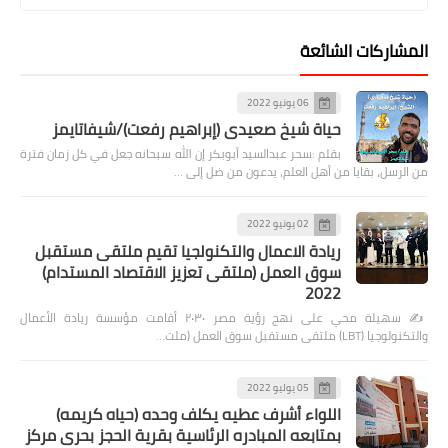
المشاركات الشائعة
06 يونيو 2022
حياة شيخ صعيدى (إبراهيم رفعت)/شيفاتايمز
بقلم :سحر عبدالسيد أبوبكر إن الله سبحانه جعل في كل زمان فترة
من الرسل، بقايا من أهل العلم، يدعون من ضل إلى …
02 يونيو 2022
ريادة الاعمال والتكنولجيا تقيم ملتقى مستقبل
سوق العمل (ملتقى تعزيز الاقتصاد المستدام)
2022
✍️ سهيلة محي على نهج رؤية مصر ٢٠٣٠ أقامت مؤسسة ريادة الأعمال
والتكنولوجيا (LBT) ملتقى مستقبل سوق العمل (ملت…
05 يوليو 2022
اللواء أشرف عطيه يكلف وحده (حياه كريمه)
بمتابعه المبادره الرئاسية بقرية الحجز بحرى مركز