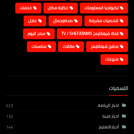
تكنولجيا المعلومات
حكاية مكان
خدمات
شخصيات مشرفة
صحةوجمال
عاجل
قناة شيفاتايمز TV / SHEFATAIMS
مصر اليوم
مطبخ شيفاتايمز
مقالات
مناسبات
منوعات
التسميات
اخبار الرياضة
523
اخبار فنيه
132
أخبارالتعليم
144