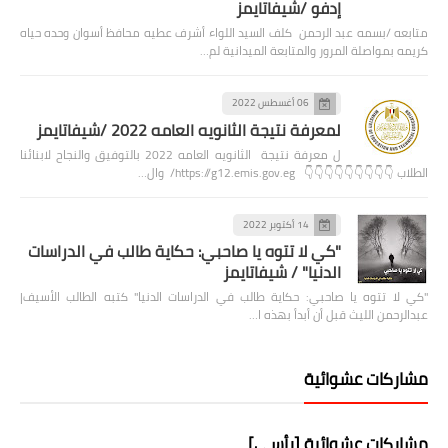
إدفو /شيفاتايمز
متابعه /بسمه عبد الرحمن كلف السيد اللواء أشرف عطيه محافظ أسوان وحده حياه
كريمه بمواصلة المرور والمتابعة الميدانية لم…
06 أغسطس 2022
لمعرفة نتيجة الثانويه العامه 2022 /شيفاتايمز
ل معرفة نتيجة الثانويه العامه 2022 بالتوفيق والنجاح لابنائنا
الطلاب 👇👇👇👇👇👇👇👇👇 https://g12.emis.gov.eg/ وال…
14 أكتوبر 2022
"كي لا تتوه يا صاحبي: حكاية طالب في الدراسات
الدنيا" / شيفاتايمز
"كي لا تتوه يا صاحبي: حكاية طالب في الدراسات الدنيا" كتبه الطالب الأسيف|
عبدالرحمن الليث قبل أن أبدأ بهذه ا…
مشاركات عشوائية
مشاركات عشوائية [رأسي]