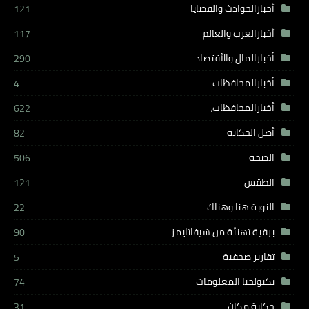
أخبارالحوادث والقضايا
121
أخبارالعرب والعالم
117
أخبارالمال والأقتصاد
290
أخبارالمحافظات
4
أخبارالمحافظات،
622
أصل الحكاية
82
الصحة
506
الطقس
121
النوبة هنا وهناك
22
برقية تهنئة من شيفاتايمز
90
تقارير صحفية
5
تكنولجيا المعلومات
74
حكاية مكان
31