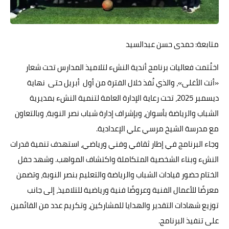
حوادث وقضايا
خدمات
متابعة: حمدى حسن عبدالسيد
الصحه والجمال
اختُتمت فعاليات برنامج أندية النشء لتلاميذ المدارس تحت شعار
فن المطبخ
«أنت الأغلى»، والذي نُفذ خلال الفترة من أول أبريل حتى نهاية
ديسمبر 2025، تحت رعاية الإدارة العامة لتنمية النشء بمديرية
مقالات
الشباب والرياضة بأسوان، وبإشراف إدارة شباب نصر النوبة، وبالتعاون
مع مدرسة الشيخ مرسي علي الإعدادية.
وجاء البرنامج في إطار ثقافي وفني ورياضي، استهدف تنمية قدرات
النشء وبناء الشخصية المتكاملة واكتشاف المواهب. وشهد حفل
الختام حضور قيادات الشباب والرياضة والتعليم بنصر النوبة، وتضمن
معرضًا للأعمال الفنية وعروضًا فنية ورياضية للتلاميذ، إلى جانب
توزيع شهادات التقدير والهدايا للمشاركين، وتكريم عدد من القائمين
على تنفيذ البرنامج.