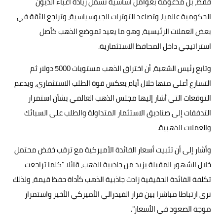
فقط، بل مدعومة بعوامل أساسية تشمل زيادة أعباء الديون
الحكومية عالميا، وتصاعد التوترات الجيوسياسية، وتراجع الثقة في
بعض العملات الرئيسية، وهو ما يعيد تموضع الذهب كأصل
استراتيجي داخل المحافظ الاستثمارية.
وتابع رئيس الشعبة، أن اختراق الذهب مستويات 5000 دولار ثم
التسارع أعلى منها خلال أيام يعكس قوة الطلب الاستثماري، ويدعم
التوقعات التي أشار إليها مجلس الذهب العالمي بشأن استمرار
التدفقات إلى صناديق الاستثمار المتداولة والطلب على السبائك
والعملات الذهبية.
وأشار إلى أن تثبيت أسعار الفائدة الأميركية مع ترقب خفض محتمل
خلال الشهور المقبلة يزيد من جاذبية الذهب، قائلا "كلما تراجعت
تكلفة الفائدة الحقيقية زادت جاذبية الذهب كأداة حفظ قيمة، ولذلك
نرى ارتباطا مباشرا بين قرار الفيدرالي الأميركي الأخير واستمرار
موجة الصعود في الأسعار".