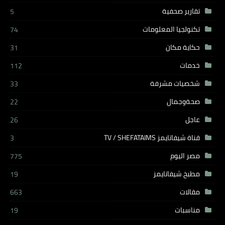
تقارير صحفية
5
تكنولجيا المعلومات
74
حكاية مكان
31
خدمات
112
شخصيات مشرفة
33
صحةوجمال
22
عاجل
26
قناة شيفاتايمز TV / SHEFATAIMS
3
مصر اليوم
775
مطبخ شيفاتايمز
19
مقالات
663
مناسبات
19