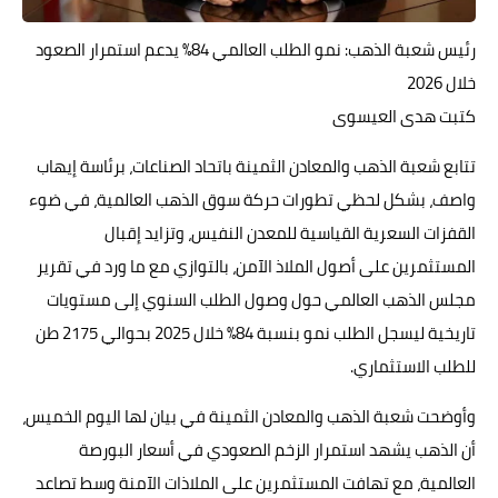
حوادث وقضايا
رئيس شعبة الذهب: نمو الطلب العالمي 84% يدعم استمرار الصعود
خدمات
خلال 2026
كتبت هدى العيسوى
الصحه والجمال
تتابع شعبة الذهب والمعادن الثمينة باتحاد الصناعات، برئاسة إيهاب
فن المطبخ
واصف، بشكل لحظي تطورات حركة سوق الذهب العالمية، في ضوء
مقالات
القفزات السعرية القياسية للمعدن النفيس، وتزايد إقبال
المستثمرين على أصول الملاذ الآمن، بالتوازي مع ما ورد في تقرير
مجلس الذهب العالمي حول وصول الطلب السنوي إلى مستويات
تاريخية ليسجل الطلب نمو بنسبة 84% خلال 2025 بحوالي 2175 طن
للطلب الاستثماري.
وأوضحت شعبة الذهب والمعادن الثمينة في بيان لها اليوم الخميس،
أن الذهب يشهد استمرار الزخم الصعودي في أسعار البورصة
العالمية، مع تهافت المستثمرين على الملاذات الآمنة وسط تصاعد