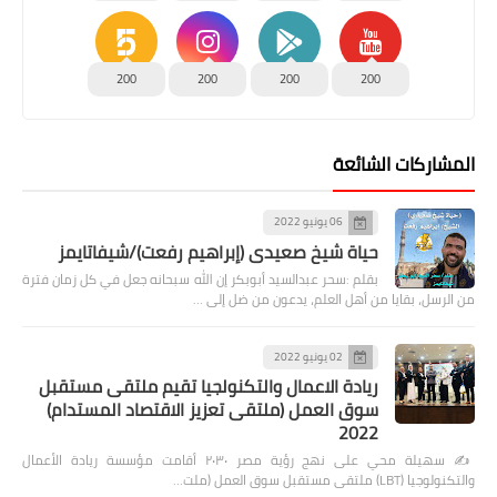
200
200
200
200
المشاركات الشائعة
06 يونيو 2022
حياة شيخ صعيدى (إبراهيم رفعت)/شيفاتايمز
بقلم :سحر عبدالسيد أبوبكر إن الله سبحانه جعل في كل زمان فترة
من الرسل، بقايا من أهل العلم، يدعون من ضل إلى …
02 يونيو 2022
ريادة الاعمال والتكنولجيا تقيم ملتقى مستقبل
سوق العمل (ملتقى تعزيز الاقتصاد المستدام)
2022
✍️ سهيلة محي على نهج رؤية مصر ٢٠٣٠ أقامت مؤسسة ريادة الأعمال
والتكنولوجيا (LBT) ملتقى مستقبل سوق العمل (ملت…