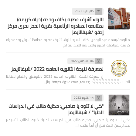
05 يوليو 2022
اللواء أشرف عطيه يكلف وحده (حياه كريمه)
بمتابعه المبادره الرئاسية بقرية الحجز بحرى مركز
إدفو /شيفاتايمز
متابعه /بسمه عبد الرحمن كلف السيد اللواء أشرف عطيه محافظ أسوان وحده حياه
كريمه بمواصلة المرور والمتابعة الميدانية لم…
06 أغسطس 2022
لمعرفة نتيجة الثانويه العامه 2022 /شيفاتايمز
ل معرفة نتيجة الثانويه العامه 2022 بالتوفيق والنجاح لابنائنا
الطلاب 👇👇👇👇👇👇👇👇👇 https://g12.emis.gov.eg/ وال…
14 أكتوبر 2022
"كي لا تتوه يا صاحبي: حكاية طالب في الدراسات
الدنيا" / شيفاتايمز
"كي لا تتوه يا صاحبي: حكاية طالب في الدراسات الدنيا" كتبه الطالب الأسيف|
عبدالرحمن الليث قبل أن أبدأ بهذه ا…