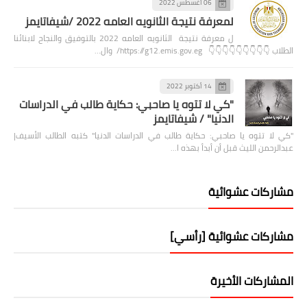
06 أغسطس 2022
لمعرفة نتيجة الثانويه العامه 2022 /شيفاتايمز
ل معرفة نتيجة الثانويه العامه 2022 بالتوفيق والنجاح لابنائنا
الطلاب 👇👇👇👇👇👇👇👇👇 https://g12.emis.gov.eg/ وال…
14 أكتوبر 2022
"كي لا تتوه يا صاحبي: حكاية طالب في الدراسات
الدنيا" / شيفاتايمز
"كي لا تتوه يا صاحبي: حكاية طالب في الدراسات الدنيا" كتبه الطالب الأسيف|
عبدالرحمن الليث قبل أن أبدأ بهذه ا…
مشاركات عشوائية
مشاركات عشوائية [رأسي]
المشاركات الأخيرة