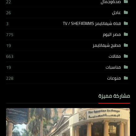
صحةوجمال
22
عاجل
26
قناة شيفاتايمز TV / SHEFATAIMS
3
مصر اليوم
775
مطبخ شيفاتايمز
19
مقالات
663
مناسبات
19
منوعات
228
مشاركة مميزة