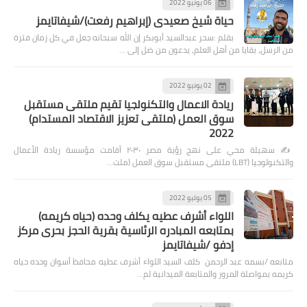
06 يونيو 2022
حياة شيخ صعيدى (إبراهيم رفعت)/شيفاتايمز
بقلم :سحر عبدالسيد أبوبكر إن الله سبحانه جعل في كل زمان فترة
من الرسل، بقايا من أهل العلم، يدعون من ضل إلى …
02 يونيو 2022
ريادة الاعمال والتكنولجيا تقيم ملتقى مستقبل
سوق العمل (ملتقى تعزيز الاقتصاد المستدام)
2022
✍️ سهيلة محي على نهج رؤية مصر ٢٠٣٠ أقامت مؤسسة ريادة الأعمال
والتكنولوجيا (LBT) ملتقى مستقبل سوق العمل (ملت…
05 يوليو 2022
اللواء أشرف عطيه يكلف وحده (حياه كريمه)
بمتابعه المبادره الرئاسية بقرية الحجز بحرى مركز
إدفو /شيفاتايمز
متابعه /بسمه عبد الرحمن كلف السيد اللواء أشرف عطيه محافظ أسوان وحده حياه
كريمه بمواصلة المرور والمتابعة الميدانية لم…