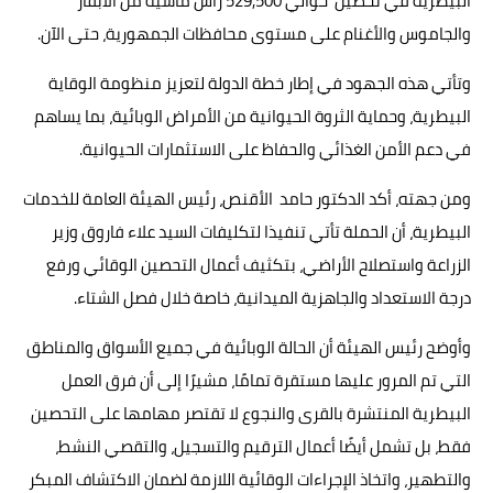
البيطرية في تحصين حوالي 529,500 رأس ماشية من الأبقار
والجاموس والأغنام على مستوى محافظات الجمهورية، حتى الآن.
وتأتي هذه الجهود في إطار خطة الدولة لتعزيز منظومة الوقاية
البيطرية، وحماية الثروة الحيوانية من الأمراض الوبائية، بما يساهم
في دعم الأمن الغذائي والحفاظ على الاستثمارات الحيوانية.
ومن جهته، أكد الدكتور حامد الأقنص، رئيس الهيئة العامة للخدمات
البيطرية، أن الحملة تأتي تنفيذا لتكليفات السيد علاء فاروق وزير
الزراعة واستصلاح الأراضي، بتكثيف أعمال التحصين الوقائي ورفع
درجة الاستعداد والجاهزية الميدانية، خاصة خلال فصل الشتاء.
وأوضح رئيس الهيئة أن الحالة الوبائية في جميع الأسواق والمناطق
التي تم المرور عليها مستقرة تمامًا، مشيرًا إلى أن فرق العمل
البيطرية المنتشرة بالقرى والنجوع لا تقتصر مهامها على التحصين
فقط، بل تشمل أيضًا أعمال الترقيم والتسجيل، والتقصي النشط،
والتطهير، واتخاذ الإجراءات الوقائية اللازمة لضمان الاكتشاف المبكر