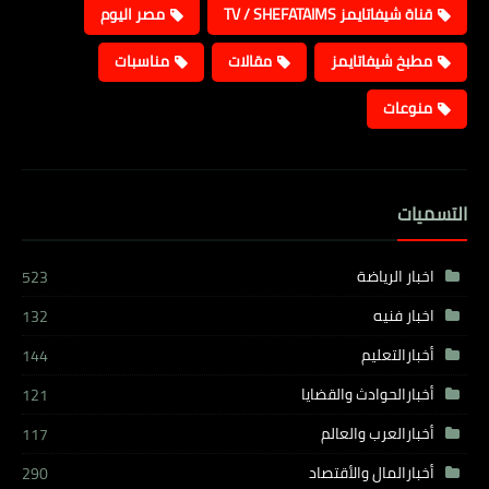
قناة شيفاتايمز TV / SHEFATAIMS
مصر اليوم
مطبخ شيفاتايمز
مقالات
مناسبات
منوعات
التسميات
اخبار الرياضة
523
اخبار فنيه
132
أخبارالتعليم
144
أخبارالحوادث والقضايا
121
أخبارالعرب والعالم
117
أخبارالمال والأقتصاد
290