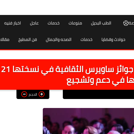
اصة
الطب البديل
منوعات
خدمات
عاجل
اخبار فنيه
حوادث وقضايا
خدمات
الصحه والجمال
فن المطبخ
مقالا
وزير_الثقافة يشهد حفل توزيع جوائز ساويرس الثقافية في نسختها 21
ها في دعم وتشجيع
الحجم