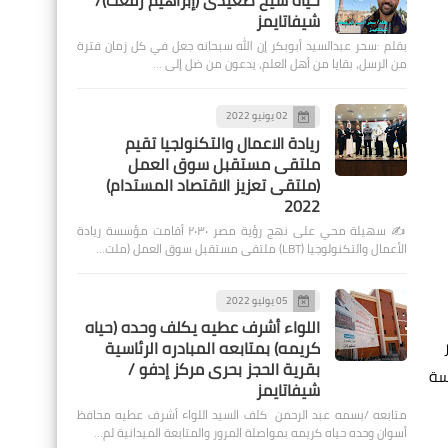
حياة شيخ صعيدى (إبراهيم رفعت)/
شيفاتايمز
بقلم :سحر عبدالسيد أبوبكر إن الله سبحانه جعل في كل زمان فترة
من الرسل، بقايا من أهل العلم، يدعون من ضل إلى …
02 يونيو 2022
ريادة الاعمال والتكنولجيا تقيم
ملتقى مستقبل سوق العمل
(ملتقى تعزيز الاقتصاد المستدام)
2022
✍️ سهيلة محي على نهج رؤية مصر ٢٠٣٠ أقامت مؤسسة ريادة
الأعمال والتكنولوجيا (LBT) ملتقى مستقبل سوق العمل (ملت…
05 يوليو 2022
اللواء أشرف عطيه يكلف وحده (حياه
كريمه) بمتابعه المبادره الرئاسية
بقرية الحجز بحرى مركز إدفو /
سة
شيفاتايمز
متابعه /بسمه عبد الرحمن كلف السيد اللواء أشرف عطيه محافظ
أسوان وحده حياه كريمه بمواصلة المرور والمتابعة الميدانية لم…