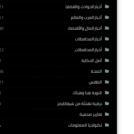
أخبارالحوادث والقضايا
21
أخبارالعرب والعالم
17
أخبارالمال والأقتصاد
90
أخبارالمحافظات
أخبارالمحافظات،
22
أصل الحكاية
2
الصحة
06
الطقس
21
النوبة هنا وهناك
2
برقية تهنئة من شيفاتايمز
0
تقارير صحفية
تكنولجيا المعلومات
4