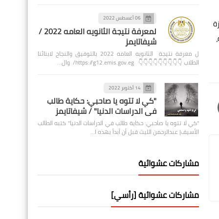
06 أغسطس 2022
ة
لمعرفة نتيجة الثانويه العامه 2022 /
شيفاتايمز
ل معرفة نتيجة الثانويه العامه 2022 بالتوفيق والنجاح لابنائنا
الطلاب 👇👇👇👇👇👇👇👇👇 https://g12.emis.gov.eg/ وال…
14 أكتوبر 2022
"كي لا تتوه يا صاحبي: حكاية طالب
في الدراسات الدنيا" / شيفاتايمز
"كي لا تتوه يا صاحبي: حكاية طالب في الدراسات الدنيا" كتبه الطالب
الأسيف| عبدالرحمن الليث قبل أن أبدأ بهذه ا…
مشاركات عشوائية
مشاركات عشوائية [رأسي]