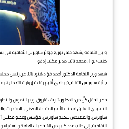
وزير_الثقافة يشهد حفل توزيع جوائز ساويرس الثقافية في نسختها 21 ويشيد بدورها في دعم وتشجيع المبدعين
كتبت/نوال محمد نائب مدير مكتب إدفو
جائزة ساويرس الثقافية، والذي أُقيم بقاعة إيوارت التذكارية بم
حضر الحفل كلٌّ من: الدكتور شريف فاروق، وزير التموين والتجارة
التنفيذي السابق لمكتب الأمم المتحدة المعني بالمخدرات
ساويرس، والمهندس سميح ساويرس، مؤسس وعضو مجلس أمناء ا
الثقافية، إلى جانب عدد كبير من الشخصيات العامة والسفراء وال