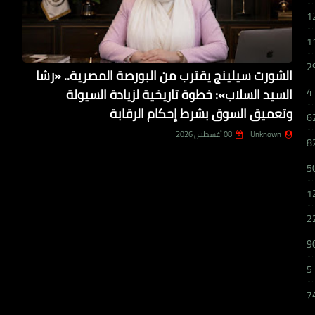
1
1
2
الشورت سيلينج يقترب من البورصة المصرية.. «رشا
السيد السلاب»: خطوة تاريخية لزيادة السيولة
4
وتعميق السوق بشرط إحكام الرقابة
6
Unknown
08 أغسطس 2026
8
5
1
2
9
5
7