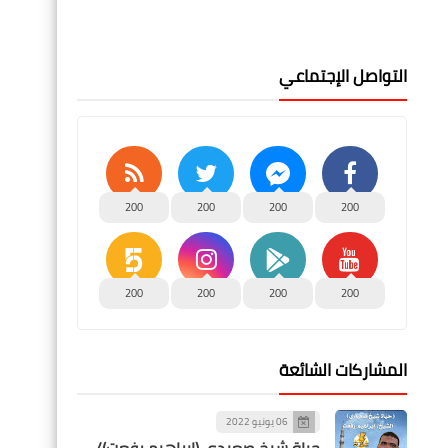
التواصل الإجتماعي
200
200
200
200
200
200
200
200
المشاركات الشائعة
06 يونيو 2022