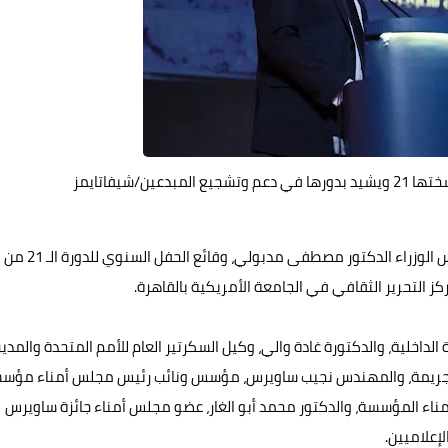
/شيفاتايمز
شهد وزير الثقافة الدكتور أحمد فؤاد هَنو، نائبًا عن رئيس مجلس الوزراء الدكتور مصطفى مدبولي، وقائع الحفل السنوي للدورة الـ 21 من
ركز التحرير الثقافي في الجامعة الأمريكية بالقاهرة.
 الداخلية، والدكتورة غادة والي، وكيل السكرتير العام للأمم المتحدة والمدير
 والجريمة، والمهندس نجيب ساويرس، مؤسس ونائب رئيس مجلس أمناء مؤس
لمؤسسة، والدكتور محمد أبو الغار، عضو مجلس أمناء جائزة ساويرس
إعلاميين.