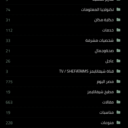
تكنولجيا المعلومات
74
حكاية مكان
31
خدمات
112
شخصيات مشرفة
33
صحةوجمال
21
عاجل
26
قناة شيفاتايمز TV / SHEFATAIMS
3
مصر اليوم
775
مطبخ شيفاتايمز
19
مقالات
663
مناسبات
19
منوعات
228