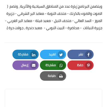
ويتضمن البرنامج زيارة عدد من المناطق السياحية والأثرية ، وتضم (
الصوت والضوء بالكرنك - متحف النوبة - معابد البر الشرقي - جزيرة
الموز - السد العالي - متحف النيل - معبد فيلة - معابد البر الغربي -
جزيرة النباتات - محاضرة - البيت النوبي - معبد دندرة ـ جولات حرة ).
نشر
تغريد
مشاركة
LinkedIn
Twitter
Facebook
حفظ
مشاركة
إرسال
Email
Whatsapp
Pinterest
طباعة
Print