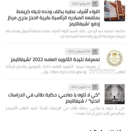
05 يوليو 2022
اللواء أشرف عطيه يكلف وحده (حياه كريمه)
بمتابعه المبادره الرئاسية بقرية الحجز بحرى مركز
إدفو /شيفاتايمز
متابعه /بسمه عبد الرحمن كلف السيد اللواء أشرف عطيه محافظ أسوان وحده حياه
كريمه بمواصلة المرور والمتابعة الميدانية لم…
06 أغسطس 2022
لمعرفة نتيجة الثانويه العامه 2022 /شيفاتايمز
ل معرفة نتيجة الثانويه العامه 2022 بالتوفيق والنجاح لابنائنا
الطلاب 👇👇👇👇👇👇👇👇👇 https://g12.emis.gov.eg/ وال…
14 أكتوبر 2022
"كي لا تتوه يا صاحبي: حكاية طالب في الدراسات
الدنيا" / شيفاتايمز
"كي لا تتوه يا صاحبي: حكاية طالب في الدراسات الدنيا" كتبه الطالب الأسيف|
عبدالرحمن الليث قبل أن أبدأ بهذه ا…