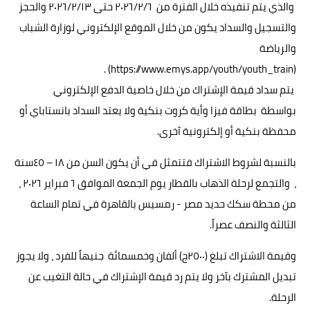
والذي يتم تنفيذه خلال الفترة من ٢٠٢٦/٢/٦ حتى ٢٠٢٦/٢/١٣ والحجز
والتسجيل والسداد يكون من خلال الموقع الإلكتروني لوزارة الشباب
والرياضة
(https://www.emys.app/youth/youth_train) .
يتم سداد قيمة الإشتراك من خلال خاصية الدفع الإلكتروني
بواسطة بطاقة فيزا وأية كروت بنكية ولا يعتد السداد بانستاباي أو
محفظة بنكية أو إلكترونية آخرى.
بالنسبة لشروط الاشتراك فتتمثل في أن يكون السن من ١٨ – ٤٥سنة
، والتجمع لرحلة الذهاب بالقطار يوم الجمعة الموافق ٦ فبراير ٢٠٢٦ ،
من محطة سكك حديد مصر - رمسيس بالقاهرة في تمام الساعة
الثالثة والنصف عصراً.
وقيمة الاشتراك تبلغ (٢٥٠٠ج) ألفان وخمسمائة جنيهاً للفرد ، ولا يجوز
تبديل المشترك بآخر ولا يتم رد قيمة الإشتراك في حالة التغيب عن
الرحلة.