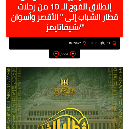
إنطلاق الفوج الـ 10 من رحلات
أخبار الرياصة
قطار الشباب إلى " الأقصر وأسوان
الطب البديل
"/شيفاتايمز
منوعات
خدمات
21 يناير 2026
Unknown
عاجل
الحجم
اخبار فنيه
التعليم
الصحه
الطقس
معلومه قانونيه
تكنولوجيا المعلومات