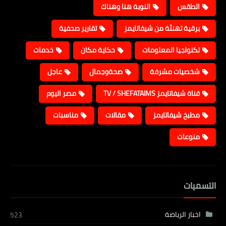
الطقس
النوبة هنا وهناك
برقية تهنئة من شيفاتايمز
تقارير صحفية
تكنولجيا المعلومات
حكاية مكان
خدمات
شخصيات مشرفة
صحةوجمال
عاجل
قناة شيفاتايمز TV / SHEFATAIMS
مصر اليوم
مطبخ شيفاتايمز
مقالات
مناسبات
منوعات
التسميات
اخبار الرياضة
523