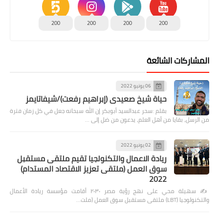
200
200
200
200
المشاركات الشائعة
06 يونيو 2022
حياة شيخ صعيدى (إبراهيم رفعت)/شيفاتايمز
بقلم :سحر عبدالسيد أبوبكر إن الله سبحانه جعل في كل زمان فترة
من الرسل، بقايا من أهل العلم، يدعون من ضل إلى …
02 يونيو 2022
ريادة الاعمال والتكنولجيا تقيم ملتقى مستقبل
سوق العمل (ملتقى تعزيز الاقتصاد المستدام)
2022
✍️ سهيلة محي على نهج رؤية مصر ٢٠٣٠ أقامت مؤسسة ريادة الأعمال
والتكنولوجيا (LBT) ملتقى مستقبل سوق العمل (ملت…