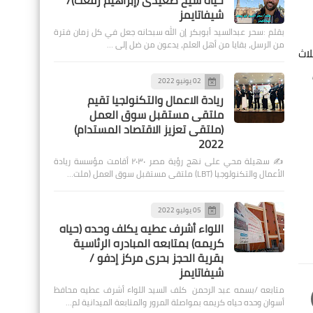
حياة شيخ صعيدى (إبراهيم رفعت)/
شيفاتايمز
بقلم :سحر عبدالسيد أبوبكر إن الله سبحانه جعل في كل زمان فترة
من الرسل، بقايا من أهل العلم، يدعون من ضل إلى …
لاث
02 يونيو 2022
ريادة الاعمال والتكنولجيا تقيم
ملتقى مستقبل سوق العمل
(ملتقى تعزيز الاقتصاد المستدام)
2022
✍️ سهيلة محي على نهج رؤية مصر ٢٠٣٠ أقامت مؤسسة ريادة
الأعمال والتكنولوجيا (LBT) ملتقى مستقبل سوق العمل (ملت…
05 يوليو 2022
اللواء أشرف عطيه يكلف وحده (حياه
كريمه) بمتابعه المبادره الرئاسية
بقرية الحجز بحرى مركز إدفو /
شيفاتايمز
متابعه /بسمه عبد الرحمن كلف السيد اللواء أشرف عطيه محافظ
أسوان وحده حياه كريمه بمواصلة المرور والمتابعة الميدانية لم…