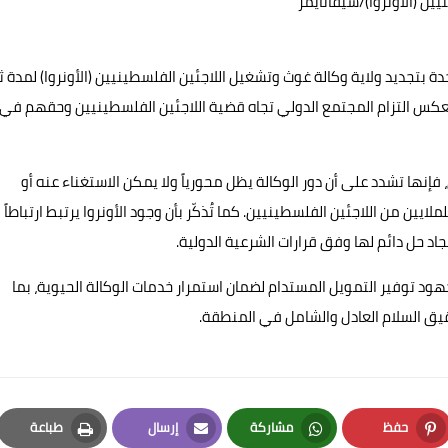
ين (الأونروا)/شيفاتايمز
ة بتجديد ولاية وكالة غوث وتشغيل اللاجئين الفلسطينيين (الأونروا) لمدة ث
أييد واسع من ١٥١ دولة عضواً، بما يعكس التزام المجتمع الدولي تجاه قضية اللاجئين الفلسطينيين وحقهم في
فإنها تشدد على أن دور الوكالة يظل محورياً ولا يمكن الاستغناء عنه أو
لايين من اللاجئين الفلسطينيين. كما تُذكّر بأن وجود الأونروا يرتبط ارتباطاً
جاد حل دائم لها وفق قرارات الشرعية الدولية.
هود توفير التمويل المستدام لضمان استمرار خدمات الوكالة الحيوية، بما
ق السلام العادل والشامل في المنطقة.
حفظ
مشاركة
إرسال
طباعة