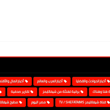
أخبارالحوادث والقضايا
أخبارالعرب والعالم
أخبارالمال والأقت
ة هنا وهناك
برقية تهنئة من شيفاتايمز
تقارير صحفية
قناة شيفاتايمز TV / SHEFATAIMS
مصر اليوم
مطبخ شيفاتا