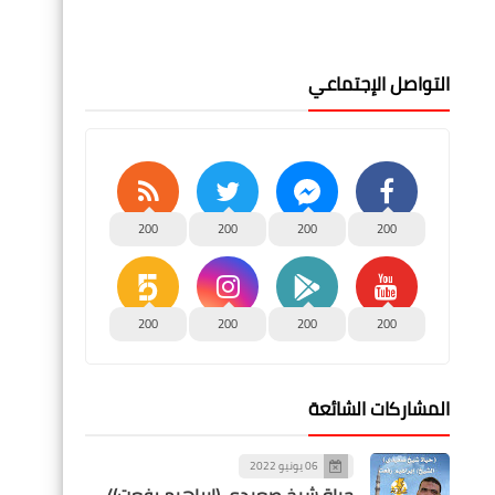
التواصل الإجتماعي
200
200
200
200
200
200
200
200
المشاركات الشائعة
06 يونيو 2022