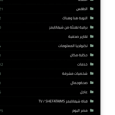
الطقس
21
النوبة هنا وهناك
2
برقية تهنئة من شيفاتايمز
0
تقارير صحفية
تكنولجيا المعلومات
4
حكاية مكان
1
خدمات
12
شخصيات مشرفة
3
صحةوجمال
1
عاجل
6
قناة شيفاتايمز TV / SHEFATAIMS
مصر اليوم
75