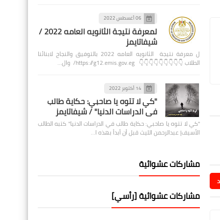
06 أغسطس 2022
لمعرفة نتيجة الثانويه العامه 2022 /
شيفاتايمز
ل معرفة نتيجة الثانويه العامه 2022 بالتوفيق والنجاح لابنائنا
الطلاب 👇👇👇👇👇👇👇👇👇 https://g12.emis.gov.eg/ وال…
14 أكتوبر 2022
"كي لا تتوه يا صاحبي: حكاية طالب
في الدراسات الدنيا" / شيفاتايمز
"كي لا تتوه يا صاحبي: حكاية طالب في الدراسات الدنيا" كتبه الطالب
الأسيف| عبدالرحمن الليث قبل أن أبدأ بهذه ا…
مشاركات عشوائية
د
مشاركات عشوائية [رأسي]