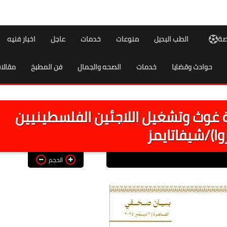
اصة
الطب البديل
منوعات
خدمات
عاجل
اخبار فنيه
حوادث وقضايا
خدمات
الصحه والجمال
فن المطبخ
مقالا
ة غوث وتشغيل اللاجئين الفلسطينيين
روا)/شيفاتايمز
الحجم