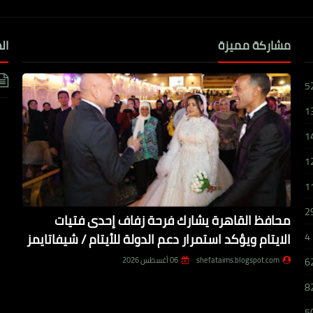
مشاركة مميزة
ال
5
1
1
1
1
2
محافظ القاهرة يشارك فرحة زفاف إحدى فتيات
الايتام ويؤكد استمرار دعم الدولة للأيتام / شيفاتايمز
4
shefataims.blogspot.com
06 أغسطس 2026
6
8
5