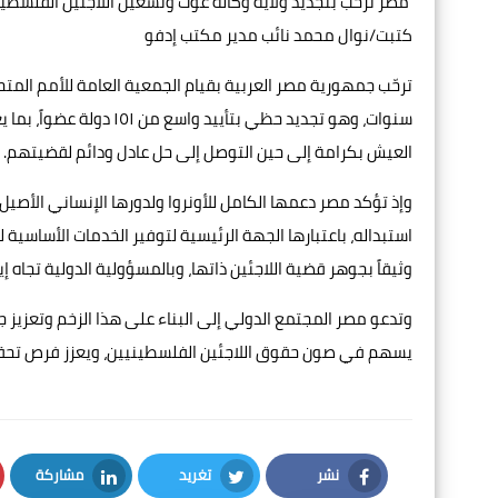
مصر ترحب بتجديد ولاية وكالة غوث وتشغيل اللاجئين الفلسطيني
كتبت/نوال محمد نائب مدير مكتب إدفو
ترحّب جمهورية مصر العربية بقيام الجمعية العامة للأمم المتحد
سنوات، وهو تجديد حظي بت
العيش بكرامة إلى حين التوصل إلى حل عادل ودائم لقضيتهم.
وإذ تؤكد مصر دعمها الكامل للأونروا ولدورها الإنساني الأصيل، 
استبداله، باعتبارها الجهة الرئيسية لتوفير الخدمات الأساسية للم
وثيقاً بجوهر قضية اللاجئين ذاتها، وبالمسؤولية الدولية تجاه إي
وتدعو مصر المجتمع الدولي إلى البناء على هذا الزخم وتعزيز ج
يسهم في صون حقوق اللاجئين الفلسطينيين، ويعزز فرص تحقي
نشر
تغريد
مشاركة