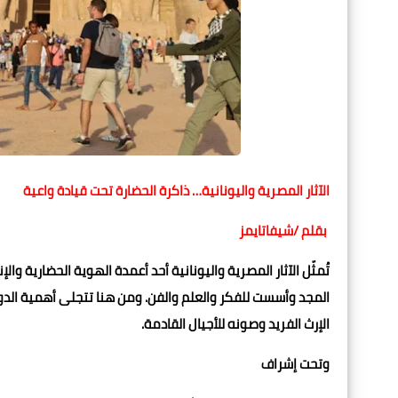
الآثار المصرية واليونانية… ذاكرة الحضارة تحت قيادة واعية
بقلم /شيفاتايمز
تُمثّل الآثار المصرية واليونانية أحد أعمدة الهوية الحضارية
المجد وأسست للفكر والعلم والفن. ومن هنا تتجلى أهمية الدور ا
الإرث الفريد وصونه للأجيال القادمة.
وتحت إشراف