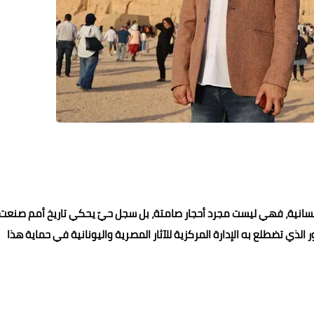
 والإنسانية، فهي ليست مجرد أحجار صامتة، بل سجل حيّ يحكي تاريخ أمم صنعت
لذي تضطلع به الإدارة المركزية للآثار المصرية واليونانية في حماية هذا