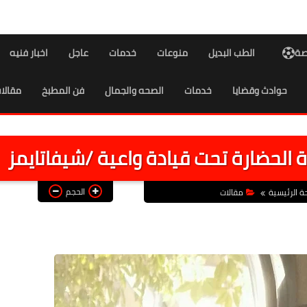
اصة
الطب البديل
منوعات
خدمات
عاجل
اخبار فنيه
حوادث وقضايا
خدمات
الصحه والجمال
فن المطبخ
مقالا
رة الحضارة تحت قيادة واعية /شيفاتايمز
الحجم
ة الرئيسية
مقالات