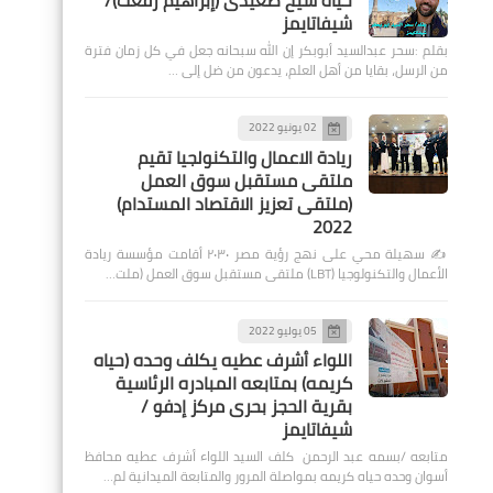
حياة شيخ صعيدى (إبراهيم رفعت)/
شيفاتايمز
بقلم :سحر عبدالسيد أبوبكر إن الله سبحانه جعل في كل زمان فترة
من الرسل، بقايا من أهل العلم، يدعون من ضل إلى …
02 يونيو 2022
ريادة الاعمال والتكنولجيا تقيم
ملتقى مستقبل سوق العمل
(ملتقى تعزيز الاقتصاد المستدام)
2022
✍️ سهيلة محي على نهج رؤية مصر ٢٠٣٠ أقامت مؤسسة ريادة
الأعمال والتكنولوجيا (LBT) ملتقى مستقبل سوق العمل (ملت…
05 يوليو 2022
اللواء أشرف عطيه يكلف وحده (حياه
كريمه) بمتابعه المبادره الرئاسية
بقرية الحجز بحرى مركز إدفو /
شيفاتايمز
متابعه /بسمه عبد الرحمن كلف السيد اللواء أشرف عطيه محافظ
أسوان وحده حياه كريمه بمواصلة المرور والمتابعة الميدانية لم…