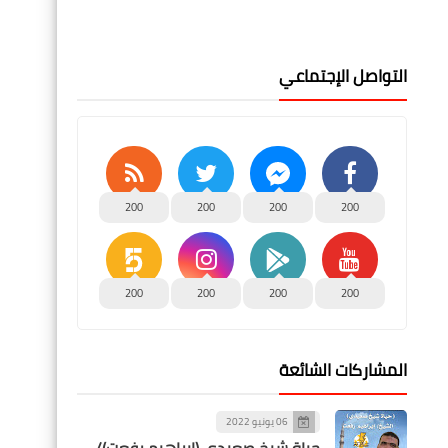
التواصل الإجتماعي
200
200
200
200
200
200
200
200
المشاركات الشائعة
06 يونيو 2022