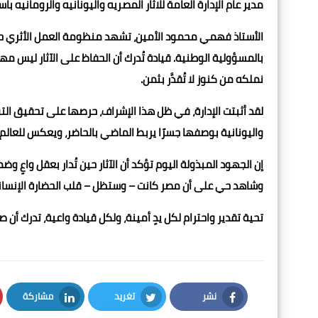
مدير عام الإدارة العامة للاثار المصريه واليونانيه والرومانيه با
الأستاذ فهمي محمود الأمين، تشهد منظومة العمل الأثري حالة
بالمسؤولية الوطنية. قيادة تُدرك أن الحفاظ على الآثار ليس مه
نملكه من كنوز لا تُقدَّر بثمن.
لقد أثبتت الإدارة، في ظل هذا الإشراف، حرصها على تحقيق التوازن
واليونانية بوصفها جسرًا يربط الماضي بالحاضر، ويعكس للعالم
إن الجهود المبذولة اليوم تؤكد أن الآثار حين تُدار بعقل واعٍ
وشاهد حي على أن مصر كانت – وستظل – قلب الحضارة الإنسان
تحية تقدير واحترام لكل يدٍ أمينة، ولكل قيادة واعية، تدرك أ
نشر
تغريد
مشاركة
LinkedIn
Twitter
Facebook