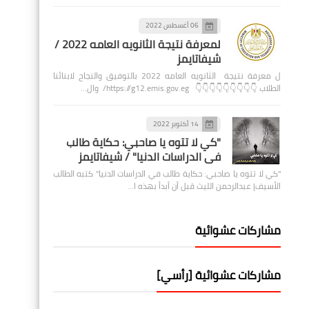
06 أغسطس 2022
لمعرفة نتيجة الثانويه العامه 2022 /
شيفاتايمز
ل معرفة نتيجة الثانويه العامه 2022 بالتوفيق والنجاح لابنائنا
الطلاب 👇👇👇👇👇👇👇👇👇 https://g12.emis.gov.eg/ وال…
14 أكتوبر 2022
"كي لا تتوه يا صاحبي: حكاية طالب
في الدراسات الدنيا" / شيفاتايمز
"كي لا تتوه يا صاحبي: حكاية طالب في الدراسات الدنيا" كتبه الطالب
الأسيف| عبدالرحمن الليث قبل أن أبدأ بهذه ا…
مشاركات عشوائية
مشاركات عشوائية [رأسي]