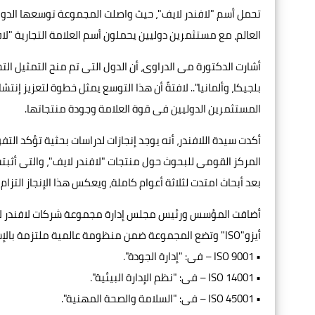
العالم، مع مستثمرين دوليين يحملون أسم العلامة التجارية "
أشارت الدكتورة مى الدراوى، أن الدول التى تم منح التمثيل التج
بلجيكا، وألمانيا".. لافتةً أن هذا التوسع يمثل خطوة لتعزيز 
المستثمرين الدوليين فى قوة العلامة وجودة منتجاتها.
أكدت سيدة اللافندر، أنه يوجد إنجازات لدراسات بحثية تؤكد 
المركز القومى للبحوث حول منتجات "لافندر لايف"، والتى أثبتت 
بعد أبحاث امتدت لثلاثة أعوام كاملة، ويعكس هذا الإنجاز التزام المجموعة
أيزو"ISO" وتضع المجموعة ضمن منظومة عالمية ملتزمة بالإستدامة، الجودة، وسلامة بيئة العمل وجاءت الشهادات كالتالى:
• ISO 9001 – فى: "إدارة الجودة".
• ISO 14001 – فى: "نظم الإدارة البيئية".
• ISO 45001 – فى: "السلامة والصحة المهنية".