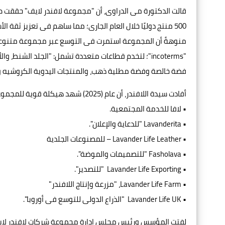
قالت الدكتورة مى الدراوى، أن "مجموعة لافندر لايف" حققت 
500 منتج دوليًا خلال العام الجارى؛ مما ساهم فى تعزيز ثق
"incoterms"؛ لتخدم قطاعات متعددة تشمل: "الجلد الشنط،
فضة خالصة وفضة مطلية ذهب، والمنتجات اليدوية الكروشيه وا
أفادت سيدة اللافندر، أن عام (2025) شهد هيكلة قوية للمجموعة عبر إدراج 7 شركات متخصصة تعمل تحت منظومة واحدة، وهى:
• لافا للخدمة المجتمعية.
• Lavanderita "للدعاية والإعلان".
• Lavander Life Leather – للمصنوعات الجلدية
• Fasholava "للتصميمات والموضة".
• Lavander Life Exporting "للتصدير".
• Lavander Life Farm، "مزرعة وإنتاج اللافندر"
• Lavander Life UK "الذراع الدولى للتوسع فى أوروبا".
لفتت المؤسس ورئيس مجلس إدارة مجموعة شركات لافندر لايف،