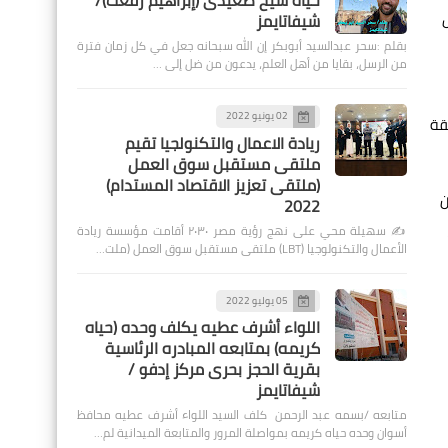
حياة شيخ صعيدى (إبراهيم رفعت)/
ية حول
شيفاتايمز
بقلم :سحر عبدالسيد أبوبكر إن الله سبحانه جعل في كل زمان فترة
من الرسل، بقايا من أهل العلم، يدعون من ضل إلى …
02 يونيو 2022
قة
ريادة الاعمال والتكنولجيا تقيم
ملتقى مستقبل سوق العمل
(ملتقى تعزيز الاقتصاد المستدام)
ن
2022
✍️ سهيلة محي على نهج رؤية مصر ٢٠٣٠ أقامت مؤسسة ريادة
الأعمال والتكنولوجيا (LBT) ملتقى مستقبل سوق العمل (ملت…
05 يوليو 2022
اللواء أشرف عطيه يكلف وحده (حياه
كريمه) بمتابعه المبادره الرئاسية
بقرية الحجز بحرى مركز إدفو /
شيفاتايمز
متابعه /بسمه عبد الرحمن كلف السيد اللواء أشرف عطيه محافظ
أسوان وحده حياه كريمه بمواصلة المرور والمتابعة الميدانية لم…