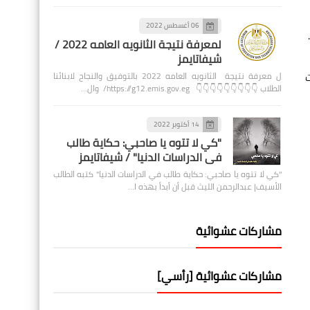
06 أغسطس 2022
لمعرفة نتيجة الثانويه العامه 2022 /
شيفاتايمز
ت
ل معرفة نتيجة الثانويه العامه 2022 بالتوفيق والنجاح لابنائنا
الطلاب 👇👇👇👇👇👇👇👇👇 https://g12.emis.gov.eg/ وال…
14 أكتوبر 2022
"كي لا تتوه يا صاحبي: حكاية طالب
في الدراسات الدنيا" / شيفاتايمز
"كي لا تتوه يا صاحبي: حكاية طالب في الدراسات الدنيا" كتبه الطالب
الأسيف| عبدالرحمن الليث قبل أن أبدأ بهذه ا…
مشاركات عشوائية
مشاركات عشوائية [رأسي]