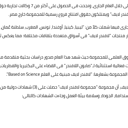
تحمل أسم "لافندر لايف"، حيث واصلت المجموعة توسعها الدولى خلال العام الجارى، ونجحت فى الحصول على أكثر من 7 وكالات تجار
لافندر لايف" ويمتلكون حقوق افتتاح فروع رسمية للمجموعة خارج مصر.
ارى فيها شملت كلاً من: "ليبيا، كينيا، أوغندا، تونس، المغرب، سلطنة عُمان،
إنتشار منتجات "لافندر لايف" فى أسواق متعددة بثقافات مختلفة؛ مما يعكس ث
التفوق العلمى للمجموعة حيث شهد هذا العام صدور دراسات بحثية متقدمة م
فعالية استثنائية لـ"صابون اللافندر" فى القضاء على البكتيريا والفطريات،
 بشعارها: "لافندر لايف مبنية على العلم Based on Science".
أضافت المؤسس ورئيس مجلس إدارة مجموعة شركات لافندر لايف، أن مجموعة "مجموعة لافندر لايف" حصلت على (3) شهادات دولية من