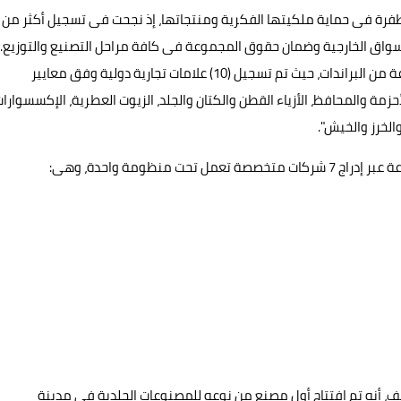
طفرة فى حماية ملكيتها الفكرية ومنتجاتها، إذ نجحت فى تسجيل أكثر من
ة الأسواق الخارجية وضمان حقوق المجموعة فى كافة مراحل التصنيع والتوزيع..
منوهةً أن المجموعة استمرت فى التوسع عبر مجموعة متنوعة من البراندات، حيث تم تسجيل (10) علامات تجارية دولية وفق معايير
 والأحزمة والمحافظ، الأزياء القطن والكتان والجلد، الزيوت العطرية، الإكسسوارا
لخرز والخيش".
 أنه تم افتتاح أول مصنع من نوعه للمصنوعات الجلدية فى مدينة