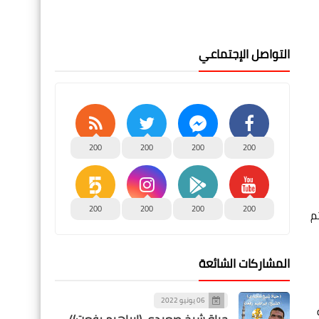
التواصل الإجتماعي
200
200
200
200
200
200
200
200
م
المشاركات الشائعة
06 يونيو 2022