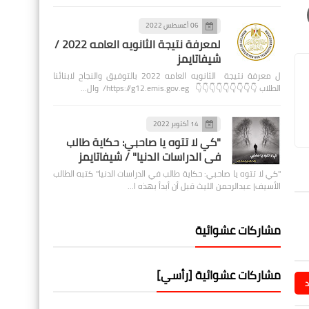
06 أغسطس 2022
لمعرفة نتيجة الثانويه العامه 2022 /
شيفاتايمز
ل معرفة نتيجة الثانويه العامه 2022 بالتوفيق والنجاح لابنائنا
الطلاب 👇👇👇👇👇👇👇👇👇 https://g12.emis.gov.eg/ وال…
14 أكتوبر 2022
"كي لا تتوه يا صاحبي: حكاية طالب
في الدراسات الدنيا" / شيفاتايمز
"كي لا تتوه يا صاحبي: حكاية طالب في الدراسات الدنيا" كتبه الطالب
الأسيف| عبدالرحمن الليث قبل أن أبدأ بهذه ا…
مشاركات عشوائية
مشاركات عشوائية [رأسي]
د