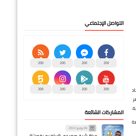
التواصل الإجتماعي
200
200
200
200
اد
200
200
200
200
ر
ة.
المشاركات الشائعة
ضة
06 يونيو 2022