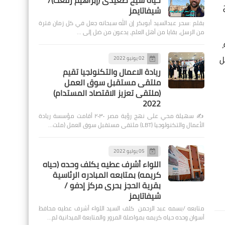
حياة شيخ صعيدى (إبراهيم رفعت)/
شيفاتايمز
بقلم :سحر عبدالسيد أبوبكر إن الله سبحانه جعل في كل زمان فترة
من الرسل، بقايا من أهل العلم، يدعون من ضل إلى …
ل
02 يونيو 2022
ريادة الاعمال والتكنولجيا تقيم
ملتقى مستقبل سوق العمل
(ملتقى تعزيز الاقتصاد المستدام)
2022
✍️ سهيلة محي على نهج رؤية مصر ٢٠٣٠ أقامت مؤسسة ريادة
الأعمال والتكنولوجيا (LBT) ملتقى مستقبل سوق العمل (ملت…
05 يوليو 2022
اللواء أشرف عطيه يكلف وحده (حياه
كريمه) بمتابعه المبادره الرئاسية
بقرية الحجز بحرى مركز إدفو /
شيفاتايمز
متابعه /بسمه عبد الرحمن كلف السيد اللواء أشرف عطيه محافظ
أسوان وحده حياه كريمه بمواصلة المرور والمتابعة الميدانية لم…