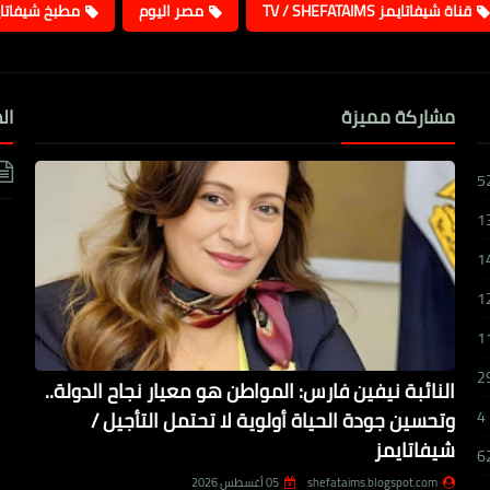
قناة شيفاتايمز TV / SHEFATAIMS
مصر اليوم
مطبخ شيفاتا
مشاركة مميزة
ال
5
1
1
1
1
2
النائبة نيفين فارس: المواطن هو معيار نجاح الدولة..
وتحسين جودة الحياة أولوية لا تحتمل التأجيل /
4
شيفاتايمز
6
shefataims.blogspot.com
05 أغسطس 2026