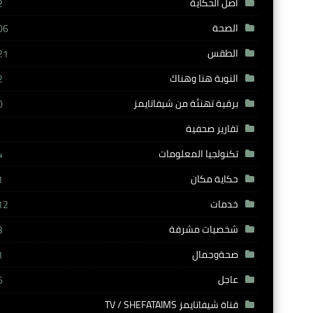
أصل الحكاية
2
الصحة
06
الطقس
21
النوبة هنا وهناك
2
برقية تهنئة من شيفاتايمز
0
تقارير صحفية
تكنولجيا المعلومات
4
حكاية مكان
1
خدمات
12
شخصيات مشرفة
3
صحةوجمال
1
عاجل
6
قناة شيفاتايمز TV / SHEFATAIMS