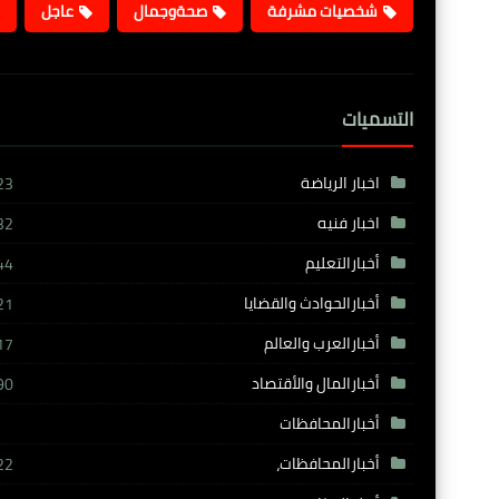
شخصيات مشرفة
صحةوجمال
عاجل
التسميات
اخبار الرياضة
23
اخبار فنيه
32
أخبارالتعليم
44
أخبارالحوادث والقضايا
21
أخبارالعرب والعالم
17
أخبارالمال والأقتصاد
90
أخبارالمحافظات
أخبارالمحافظات،
22