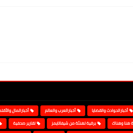
أخبارالحوادث والقضايا
أخبارالعرب والعالم
أخبارالمال والأقت
ة هنا وهناك
برقية تهنئة من شيفاتايمز
تقارير صحفية