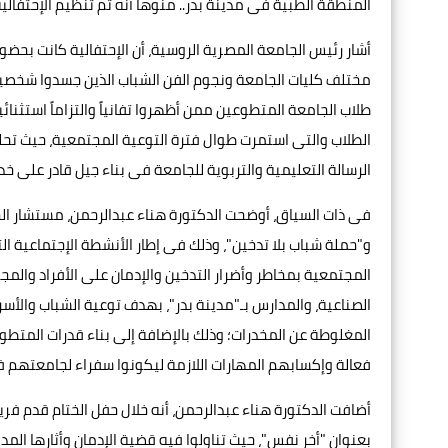
المنطقة الطبية فى مدينة بدر.. منوهاً أنه تم تنظيم الإحت
أشار رئيس الجامعة المصرية الروسية، أن الإحتفالية كانت بحض
مختلف كليات الجامعة ونجوم الفن الشباب الذين جسدوا شخصيات
طلاب الجامعة المتطوعين ممن أظهروا تفانياً والتزاماً استثنائ
الطلاب والتى استمرت طوال فترة التوعية المجتمعية، حيث تحلو
الرسالة التعليمية والتربوية للجامعة فى بناء جيل قادر على خ
فى ذات السياق، أوضحت الدكتورة هناء عبدالرحمن، مستشار الج
و"حملة شباب بلا تدخين"، وذلك فى إطار الأنشطة الإجتماعية ال
المجتمعية بمخاطر وأضرار التدخين والإدمان على الأفراد والم
الصناعية، والمدارس بـ"مدينة بدر"، بهدف توعية الشباب والأس
المغلوطة عن المخدرات؛ وذلك بالإضافة إلى بناء قدرات المتط
فعالة وإكسابهم المهارات اللازمة ليكونوا سفراء لجامعتهم فى
أضافت الدكتورة هناء عبدالرحمن، أنه خلال حفل الختام قدم فريق
بعنوان "أخر نفس"، حيث تناولوا فيه قضية الإدمان وأثارها المدم