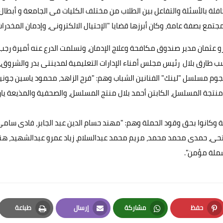
افلة بالأسئلة والتفاعل بين الطلاب من مختلف الكليات فى الجامعة و أبطال
 بصفة عامة، وكان أبرزها قضايا "الإحتيال الالكترونى، وإدمان المخدرات
عمرو عثمان مدير صندوق مكافحة وعلاج الإدمان، وتسلمت الدرع عنه أميرة رجب
سب طارق بلال رئيس مجلس أمناء الإدارات التعليمية لمدينتى بدر والشروق،
جوم مسلسل "لينك" الفنانين الشباب وهم: "فرح الزاهد، ⁠محمود ياسين جونيو
هب منتجة المسلسل، الكابتن أحمد بلال منتج المسلسل، والصحفية والمذيعة يار
ة وكانوا بحق وقود الحملة وهم: "مهند حسام الدين عبد الجابر، فادى سام
تحى، حمدى محمد محمد، مريم محمد عبدالسلام، زياد عمرو عبدالشهيد، هنا
ملة مؤمن".
حفظ
مشاركة
إرسال
طباعة
Print
Email
Whatsapp
Pinterest