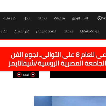
اصة
الطب البديل
منوعات
خدمات
عاجل
اخبار فنيه
حوادث وقضايا
خدمات
الصحه والجمال
فن المطبخ
مقالا
ضمن فاعلية حملة شباب واعى للعام 8 على التوالى..نجوم الفن
جامعة المصرية الروسية/شيفاتايمز
الحجم