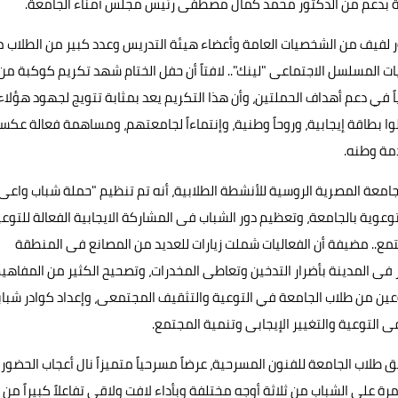
فالية بدعم من الدكتور محمد كمال مصطفى رئيس مجلس أمناء الجامعة.
ور لفيف من الشخصيات العامة وأعضاء هيئة التدريس وعدد كبير من الطلاب 
 المسلسل الاجتماعى "لينك".. لافتاً أن حفل الختام شهد تكريم كوكبة من
ياً في دعم أهداف الحملتين، وأن هذا التكريم يعد بمثابة تتويج لجهود هؤلاء
ا بطاقة إيجابية، وروحاً وطنية، وإنتماءاً لجامعتهم، ومساهمة فعالة عكس
دمة وطنه.
امعة المصرية الروسية للأنشطة الطلابية، أنه تم تنظيم "حملة شباب واعى
توعوية بالجامعة، وتعظيم دور الشباب فى المشاركة الايجابية الفعالة للتوع
جتمع.. مضيفة أن الفعاليات شملت زيارات للعديد من المصانع فى المنطقة
ر فى المدينة بأضرار التدخين وتعاطى المخدرات، وتصحيح الكثير من المفاهي
وعين من طلاب الجامعة في التوعية والتثقيف المجتمعى، وإعداد كوادر شباب
 التوعية والتغيير الإيجابى وتنمية المجتمع.
 طلاب الجامعة للفنون المسرحية، عرضاً مسرحياً متميزاً نال أعجاب الحضور
رة على الشباب من ثلاثة أوجه مختلفة وبأداء لافت ولاقى تفاعلاً كبيراً من