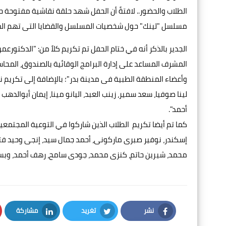
الطلاب والحضور.. لافتةً أن الحفل شهد حلقة نقاشية مفتوحة ح
مسلسل "لينك" حول شخصيات المسلسل والقضايا التى تهم المجتمع
الجدير بالذكر أنه في ختام الحفل تم تكريم كلاً من: "الدكتور
المشرف المساعد على إدارة البرامج الوقائية بالصندوق، المحا
وأعضاء المنطقة الطبية فى مدينة بدر"؛ بالإضافة إلى تكريم ن
لينا صوفيا، سعد سمير، زينب العبد، اليانو مينا، إيمان أبوالد
أحمد".
كما تم أيضا تكريم الطلاب الذين شاركوا في التوعية المجتمعي
إسكندر، نوفير صبرى ماركونى، أحمد جمال سيد، إنجى وحيد ف
محمد، شيرين حاتم، كنزى محمد، جودى سامح، رهف أحمد، وبس
نشر
تغريد
مشاركة
LinkedIn
Twitter
Facebook