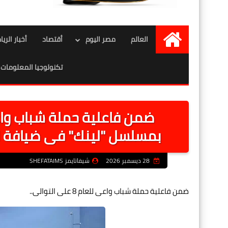
العالم
مصر اليوم
أقتصاد
أخبار الري
الرئيسية
تكنولوجيا المعلومات
بمسلسل "لينك" فى ضيافة ال
28 ديسمبر 2026
شيفاتايمز SHEFATAIMS
ضمن فاعلية حملة شباب واعى للعام 8 على التوالى..