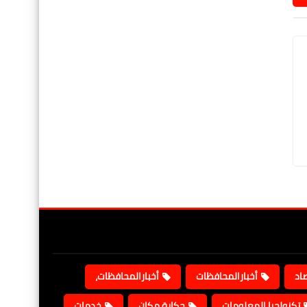
صاد
أخبارالمحافظات
أخبارالمحافظات،
تكنولجيا المعلومات
حكاية مكان
خدمات