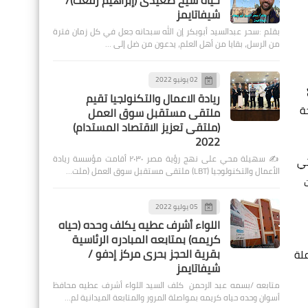
حياة شيخ صعيدى (إبراهيم رفعت)/
شيفاتايمز
بقلم :سحر عبدالسيد أبوبكر إن الله سبحانه جعل في كل زمان فترة
من الرسل، بقايا من أهل العلم، يدعون من ضل إلى …
02 يونيو 2022
ريادة الاعمال والتكنولجيا تقيم
ة
ملتقى مستقبل سوق العمل
(ملتقى تعزيز الاقتصاد المستدام)
2022
✍️ سهيلة محي على نهج رؤية مصر ٢٠٣٠ أقامت مؤسسة ريادة
تي
الأعمال والتكنولوجيا (LBT) ملتقى مستقبل سوق العمل (ملت…
05 يوليو 2022
اللواء أشرف عطيه يكلف وحده (حياه
كريمه) بمتابعه المبادره الرئاسية
بقرية الحجز بحرى مركز إدفو /
اعلة
شيفاتايمز
متابعه /بسمه عبد الرحمن كلف السيد اللواء أشرف عطيه محافظ
أسوان وحده حياه كريمه بمواصلة المرور والمتابعة الميدانية لم…