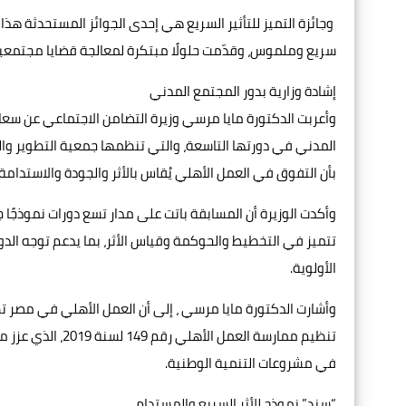
وجائزة التميز للتأثير السريع هي إحدى الجوائز المستحدثة هذا 
سريع وملموس، وقدّمت حلولًا مبتكرة لمعالجة قضايا مجتمعي
إشادة وزارية بدور المجتمع المدني
وأعربت الدكتورة مايا مرسي وزيرة التضامن الاجتماعي عن سعاد
المدني في دورتها التاسعة، والتي تنظمها جمعية التطوير والت
بأن التفوق في العمل الأهلي يُقاس بالأثر والجودة والاستدامة.
وأكدت الوزيرة أن المسابقة باتت على مدار تسع دورات نموذجًا 
تتميز في التخطيط والحوكمة وقياس الأثر، بما يدعم توجه الدول
الأولوية.
وأشارت الدكتورة مايا مرسي ، إلى أن العمل الأهلي في مصر تطو
تنظيم ممارسة العم
في مشروعات التنمية الوطنية.
“سند” نموذج للأثر السريع والمستدام