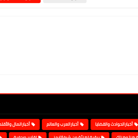
أخبارالحوادث والقضايا
أخبارالعرب والعالم
أخبارالمال والأقت
ة هنا وهناك
برقية تهنئة من شيفاتايمز
تقارير صحفية