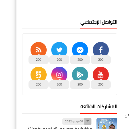
التواصل الإجتماعي
200
200
200
200
200
200
200
200
المشاركات الشائعة
من
06 يونيو 2022