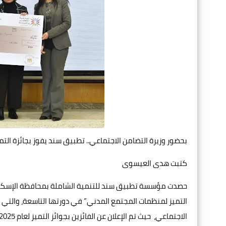
بحضور وزيرة التضامن الاجتماعي.. تطبيق سند يفوز بجائزة التميز
كتبت هدى العيسوى
حصدت مؤسسة تطبيق سند للتنمية الشاملة بمحافظة الإسكندرية ج
التميز لمنظمات المجتمع المدني” في دورتها التاسعة، والتي ن
الاجتماعي، حيث تم الإعلان عن الفائزين بجوائز التميز لعام 2025، بحضور نخبة من قيادات العمل الأهلي والتنموي في مصر.