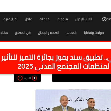
اصة
الطب البديل
منوعات
خدمات
عاجل
اخبار فنيه
حوادث وقضايا
خدمات
الصحه والجمال
فن المطبخ
مقالا
. تطبيق سند يفوز بجائزة التميز للتأثير
منظمات المجتمع المدني 2025
الحجم