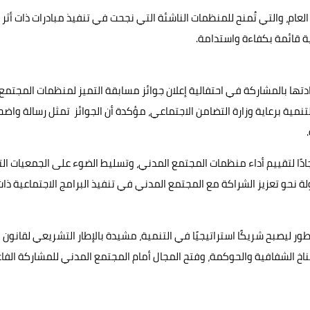
العام، والتي تُمنح للمنظمات الناشئة التي نجحت في تنفيذ مبادرات ذات أثر
ة قائمة بكفاءة واستدامة.
تها بالمشاركة في احتفالية إعلان جوائز مسابقة التميز لمنظمات المجتمع
نمية برعاية وزارة التضامن الاجتماعي، مؤكدة أن الجوائز تمثل رسالة واضح
جادًا لتقييم أداء منظمات المجتمع المدني، وتسليط الضوء على الجمعيات ال
ة نحو تعزيز الشراكة مع المجتمع المدني في تنفيذ البرامج الاجتماعية ذات
ر ليصبح شريكًا استراتيجيًا في التنمية، مشيدة بالإطار التشريعي لقانون
ل الأهلي رقم 149 لسنة 2019، الذي عزز مناخ الشفافية والحوكمة، وفتح المجال أمام المجتمع المدني للمشاركة الف