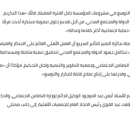
 التوسع في مشروعات المؤسسة خلال الفترة المقبلة، قائلًا: «هذا التكريم
ولة والمجتمع المدني، من أجل تقديم حلول تنموية مبتكرة تُحدث فرقًا
حماية اجتماعية أكثر كفاءة وعدالة».
بجائزة التميز للتأثير السريع أن العمل الأهلي القائم على الابتكار والقيا
 حيث تتكامل جهود الدولة والمجتمع المدني لتحقيق تنمية شاملة ومستدامة"
 التضامن الاجتماعي وجمعية التطوير والتنمية ولجان التحكيم، مؤكدًا أن «ما
درتها على إنتاج نماذج قابلة للتكرار والتوسع».
الأستاذ أيمن عبد الموجود الوكيل الدائم لوزارة التضامن الاجتماعي، والدكت
عت عبد القوي رئيس الاتحاد العام للجمعيات الأهلية، إلى جانب ممثلي