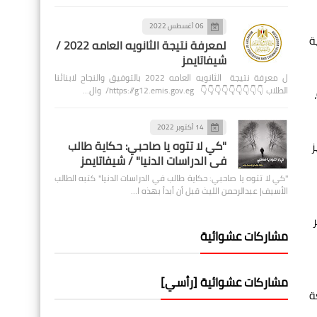
06 أغسطس 2022
ة
لمعرفة نتيجة الثانويه العامه 2022 /
شيفاتايمز
ل معرفة نتيجة الثانويه العامه 2022 بالتوفيق والنجاح لابنائنا
الطلاب 👇👇👇👇👇👇👇👇👇 https://g12.emis.gov.eg/ وال…
14 أكتوبر 2022
"كي لا تتوه يا صاحبي: حكاية طالب
ز
في الدراسات الدنيا" / شيفاتايمز
"كي لا تتوه يا صاحبي: حكاية طالب في الدراسات الدنيا" كتبه الطالب
الأسيف| عبدالرحمن الليث قبل أن أبدأ بهذه ا…
مشاركات عشوائية
مشاركات عشوائية [رأسي]
ة