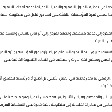
ها في توظيف الحلول الرقمية والتقنيات الحديثة لخدمة أهداف التنمية
ًا، بما يعكس قدرة المؤسسات الناشئة على لعب دور فاعل في منظومة الحماي
لفكرة إلى خدمة منتظمة، والجهد الفردي إلى أثر قابل للقياس والاستدامة،
ي التنمية.
ؤسسة تطبيق سند للتنمية الشاملة، عن اعتزازه بفوز المؤسسة بجائزة التمي
ريق العمل ويعكس ثقة الدولة والمجتمع في النماذج التنموية القائمة على
 الرقمي لم يعد رفاهية في العمل الأهلي، بل أصبح أداة رئيسية لتحقيق أثر
فافية».
يانات، والحوكمة، وقياس الأثر، وليس فقط حسن النوايا، وهو ما حرصنا على
اعي من مبادرات تقليدية إلى منظومة ذكية قادرة على الاستجابة السريع