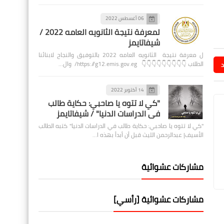
06 أغسطس 2022
لمعرفة نتيجة الثانويه العامه 2022 /
شيفاتايمز
ل معرفة نتيجة الثانويه العامه 2022 بالتوفيق والنجاح لابنائنا
الطلاب 👇👇👇👇👇👇👇👇👇 https://g12.emis.gov.eg/ وال…
د
14 أكتوبر 2022
"كي لا تتوه يا صاحبي: حكاية طالب
في الدراسات الدنيا" / شيفاتايمز
"كي لا تتوه يا صاحبي: حكاية طالب في الدراسات الدنيا" كتبه الطالب
الأسيف| عبدالرحمن الليث قبل أن أبدأ بهذه ا…
مشاركات عشوائية
مشاركات عشوائية [رأسي]