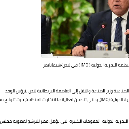
ية ( IMO ) في لندن/شيفاتايمز
صناعية وزير الصناعة والنقل إلى العاصمة البريطانية لندن لترؤس الوفد
المصري الرسمي في اجتماعات الجمعية العامة للمنظمة البحرية الدولية (IMO)، والتي تتضمن فعالياتها انتخابات المنظمة، حيث تترش
ة البحرية الدولية، المقومات الكبيرة التي تؤهل مصر للترشح لعضوية مجلس