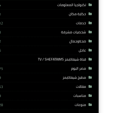
تكنولجيا المعلومات
4
حكاية مكان
1
خدمات
12
شخصيات مشرفة
3
صحةوجمال
2
عاجل
6
قناة شيفاتايمز TV / SHEFATAIMS
مصر اليوم
75
مطبخ شيفاتايمز
9
مقالات
63
مناسبات
9
منوعات
28