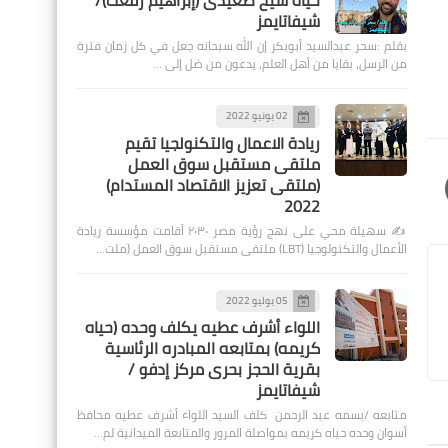
حياة شيخ صعيدى (إبراهيم رفعت)/
شيفاتايمز
بقلم :سحر عبدالسيد أبوبكر إن الله سبحانه جعل في كل زمان فترة
من الرسل، بقايا من أهل العلم، يدعون من ضل إلى …
02 يونيو 2022
ريادة الاعمال والتكنولجيا تقيم
ملتقى مستقبل سوق العمل
(ملتقى تعزيز الاقتصاد المستدام)
2022
✍️ سهيلة محي على نهج رؤية مصر ٢٠٣٠ أقامت مؤسسة ريادة
الأعمال والتكنولوجيا (LBT) ملتقى مستقبل سوق العمل (ملت…
05 يوليو 2022
اللواء أشرف عطيه يكلف وحده (حياه
كريمه) بمتابعه المبادره الرئاسية
بقرية الحجز بحرى مركز إدفو /
شيفاتايمز
متابعه /بسمه عبد الرحمن كلف السيد اللواء أشرف عطيه محافظ
أسوان وحده حياه كريمه بمواصلة المرور والمتابعة الميدانية لم…