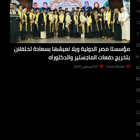
1
1
1
1
2
مؤسستا مصر الدولية ويلا نعيشها بسعادة تحتفلان
بتخريج دفعات الماجستير والدكتوراه
4
Eman Basha
07 أغسطس 2026
6
8
5
1
2
9
5