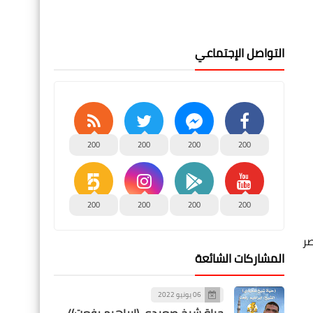
التواصل الإجتماعي
200
200
200
200
200
200
200
200
ح مصر
المشاركات الشائعة
06 يونيو 2022