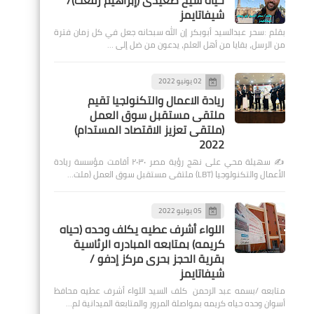
حياة شيخ صعيدى (إبراهيم رفعت)/
شيفاتايمز
بقلم :سحر عبدالسيد أبوبكر إن الله سبحانه جعل في كل زمان فترة
من الرسل، بقايا من أهل العلم، يدعون من ضل إلى …
02 يونيو 2022
ريادة الاعمال والتكنولجيا تقيم
ملتقى مستقبل سوق العمل
(ملتقى تعزيز الاقتصاد المستدام)
2022
✍️ سهيلة محي على نهج رؤية مصر ٢٠٣٠ أقامت مؤسسة ريادة
الأعمال والتكنولوجيا (LBT) ملتقى مستقبل سوق العمل (ملت…
05 يوليو 2022
اللواء أشرف عطيه يكلف وحده (حياه
كريمه) بمتابعه المبادره الرئاسية
بقرية الحجز بحرى مركز إدفو /
شيفاتايمز
متابعه /بسمه عبد الرحمن كلف السيد اللواء أشرف عطيه محافظ
أسوان وحده حياه كريمه بمواصلة المرور والمتابعة الميدانية لم…