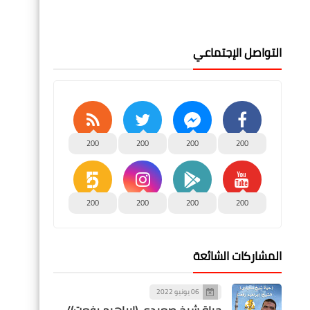
التواصل الإجتماعي
200
200
200
200
200
200
200
200
المشاركات الشائعة
06 يونيو 2022