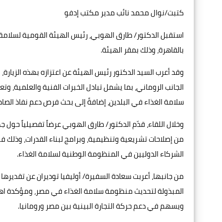
كتبت/نوال محمد نائب مدير مكتب إدفو
استقبل الدكتور/ طارق الهوبي، رئيس الهيئة القومية لسلامة ال
بالقاهرة، وذلك بمقر الهيئة.
وقد أعرب السيد الدكتور رئيس الهيئة عن اعتزازه بهذه الزيارة
الجانب الروماني، بما يشمل تبادل الخبرات الفنية والعلمية، و
سلامة الغذاء في البلدين، إضافةً إلى بحث فرص دعم نفاذ الصاد
وخلال اللقاء، قدّم الدكتور/ طارق الهوبي عرضاً تفصيلياً حول
من إصلاحات تشريعية وتنظيمية، وبرامج لبناء القدرات، وذلك ف
الشركاء الدوليين في المنظومة الوطنية لسلامة الغذاء.
من جانبها، أعربت سعادة السفيرة/ أوليفيا توديران عن تقديرها
المبذولة لتحديث منظومة سلامة الغذاء في مصر، ومؤكدة اهتمام
ويسهم في دعم حركة التجارة البينية بين مصر ورومانيا.