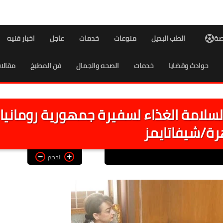
اصة
الطب البديل
منوعات
خدمات
عاجل
اخبار فنيه
حوادث وقضايا
خدمات
الصحه والجمال
فن المطبخ
مقالا
سلامة الغذاء لسفيرة جمهورية رومانيا
رة/شيفاتايمز
الحجم