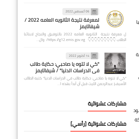
06 أغسطس 2022
لمعرفة نتيجة الثانويه العامه 2022 /
ا
شيفاتايمز
ل معرفة نتيجة الثانويه العامه 2022 بالتوفيق والنجاح لابنائنا
الطلاب 👇👇👇👇👇👇👇👇👇 https://g12.emis.gov.eg/ وال…
ة
14 أكتوبر 2022
"كي لا تتوه يا صاحبي: حكاية طالب
في الدراسات الدنيا" / شيفاتايمز
"كي لا تتوه يا صاحبي: حكاية طالب في الدراسات الدنيا" كتبه الطالب
الأسيف| عبدالرحمن الليث قبل أن أبدأ بهذه ا…
مشاركات عشوائية
ود
كة
مشاركات عشوائية [رأسي]