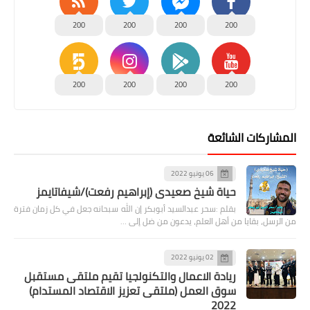
200
200
200
200
200
200
200
200
المشاركات الشائعة
06 يونيو 2022
حياة شيخ صعيدى (إبراهيم رفعت)/شيفاتايمز
بقلم :سحر عبدالسيد أبوبكر إن الله سبحانه جعل في كل زمان فترة
من الرسل، بقايا من أهل العلم، يدعون من ضل إلى …
02 يونيو 2022
ريادة الاعمال والتكنولجيا تقيم ملتقى مستقبل
سوق العمل (ملتقى تعزيز الاقتصاد المستدام)
2022