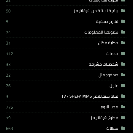
النوبة هنا وهناك
22
برقية تهنئة من شيفاتايمز
90
تقارير صحفية
5
تكنولجيا المعلومات
74
حكاية مكان
31
خدمات
112
شخصيات مشرفة
33
صحةوجمال
22
عاجل
26
قناة شيفاتايمز TV / SHEFATAIMS
3
مصر اليوم
775
مطبخ شيفاتايمز
19
مقالات
663