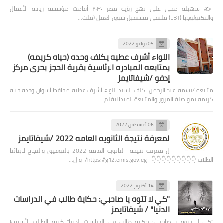
✍️ سهيلة محي على نهج رؤية مصر ٢٠٣٠ أقامت مؤسسة ريادة الأعمال
والتكنولوجيا (LBT) ملتقى مستقبل سوق العمل (ملت…
05 يوليو 2022
اللواء أشرف عطيه يكلف وحده (حياه كريمه)
بمتابعه المبادره الرئاسية بقرية الحجز بحرى مركز
إدفو /شيفاتايمز
متابعه /بسمه عبد الرحمن كلف السيد اللواء أشرف عطيه محافظ أسوان وحده حياه
كريمه بمواصلة المرور والمتابعة الميدانية لم…
06 أغسطس 2022
لمعرفة نتيجة الثانويه العامه 2022 /شيفاتايمز
ل معرفة نتيجة الثانويه العامه 2022 بالتوفيق والنجاح لابنائنا
الطلاب 👇👇👇👇👇👇👇👇👇 https://g12.emis.gov.eg/ وال…
14 أكتوبر 2022
"كي لا تتوه يا صاحبي: حكاية طالب في الدراسات
الدنيا" / شيفاتايمز
"كي لا تتوه يا صاحبي: حكاية طالب في الدراسات الدنيا" كتبه الطالب الأسيف|