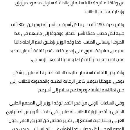
عن وفاة المشرفة داليا سليمان والطفلة سلوان محمود مرزوق،
وإصابة عدد من الطلاب.
وتقرر صرف 150 ألف جنيه لكل أسرة من أسر المتوفيتين، و30 ألف
جنيه لكل مصاب، دعمًا لأسر الضحايا ووقوفًا إلى جانبهم في هذا
الظرف الإنساني الصعب. كما وجّه الوزير بإطلاق اسم الراحلة داليا
سليمان، مشرفة الفوج، على إحدى قاعات قصر ثقافة أسوان الجديد
عقب افتتاحه، تخليدًا لذكراها وتقديرًا لدورها الإنساني.
وأكد وزير الثقافة استمرار متابعة الحالة الصحية للمصابين بشكل
يومي، موجهًا بتوفير كامل الرعاية الطبية والمعنوية للطلاب، إلى
حين تماثلهم للشفاء وعودتهم بسلام إلى أسرهم.
وفي الساعات الأولى من فجر الأحد، توجّه الوزير إلى المجمع الطبي
الدولي بالأقصر لزيارة الطلاب المصابين في حادث الأتوبيس الصحراوي
الغربي بإسنا، حيث استمع إلى تقرير مفصّل من الفريق الطبي حول
الوضع الصحي لكل مصاب. كما اطمأن على الحالات التي خرجت من