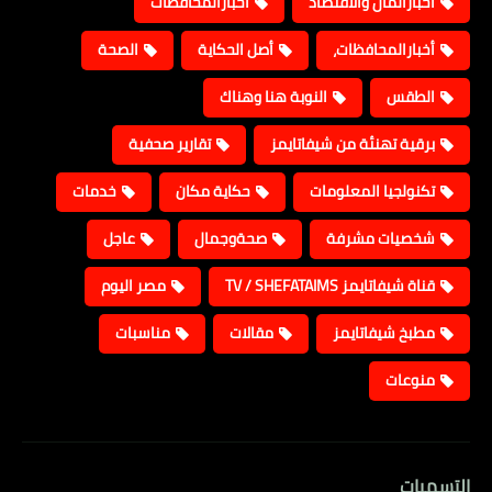
أخبارالمال والأقتصاد
أخبارالمحافظات
أخبارالمحافظات،
أصل الحكاية
الصحة
الطقس
النوبة هنا وهناك
برقية تهنئة من شيفاتايمز
تقارير صحفية
تكنولجيا المعلومات
حكاية مكان
خدمات
شخصيات مشرفة
صحةوجمال
عاجل
قناة شيفاتايمز TV / SHEFATAIMS
مصر اليوم
مطبخ شيفاتايمز
مقالات
مناسبات
منوعات
التسميات