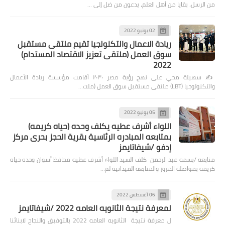
من الرسل، بقايا من أهل العلم، يدعون من ضل إلى …
02 يونيو 2022
ريادة الاعمال والتكنولجيا تقيم ملتقى مستقبل
سوق العمل (ملتقى تعزيز الاقتصاد المستدام)
2022
✍️ سهيلة محي على نهج رؤية مصر ٢٠٣٠ أقامت مؤسسة ريادة الأعمال
والتكنولوجيا (LBT) ملتقى مستقبل سوق العمل (ملت…
05 يوليو 2022
اللواء أشرف عطيه يكلف وحده (حياه كريمه)
بمتابعه المبادره الرئاسية بقرية الحجز بحرى مركز
إدفو /شيفاتايمز
متابعه /بسمه عبد الرحمن كلف السيد اللواء أشرف عطيه محافظ أسوان وحده حياه
كريمه بمواصلة المرور والمتابعة الميدانية لم…
06 أغسطس 2022
لمعرفة نتيجة الثانويه العامه 2022 /شيفاتايمز
ل معرفة نتيجة الثانويه العامه 2022 بالتوفيق والنجاح لابنائنا