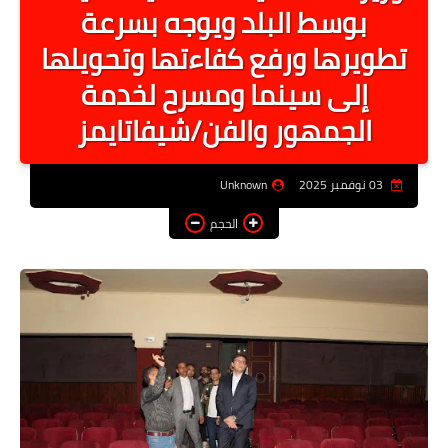
بوسط البلد ويوجه بسرعة
أخبار الرياصة
تطويرها ورفع كفاءتها وتحويلها
الطب البديل
إلى سينما ومسرح لخدمة
منوعات
الجمهور والفن/شيفاتايمز
خدمات
عاجل
03 نوفمبر 2025
Unknown
الحجم
اخبار فنيه
التعليم
الصحه
الطقس
معلومه قانونيه
تكنولوجيا المعلومات