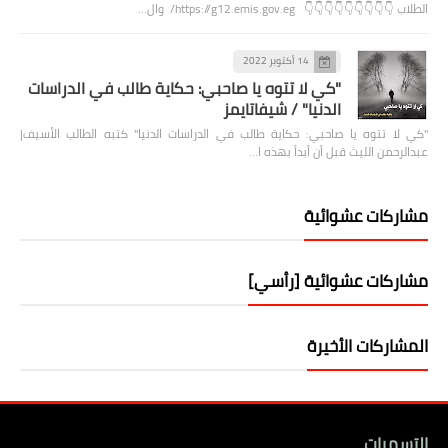
الطلاب 👇👇👇👇👇👇👇👇👇 https://g12.emis.gov.eg/ وال…
14 أكتوبر 2022
"كي لا تتوه يا صاحبي: حكاية طالب في الدراسات
الدنيا" / شيفاتايمز
"كي لا تتوه يا صاحبي: حكاية طالب في الدراسات الدنيا" كتبه الطالب الأسيف|
عبدالرحمن الليث قبل أن أبدأ بهذه ا…
مشاركات عشوائية
مشاركات عشوائية [رأسي]
المشاركات الأخيرة
التسميات