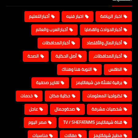
اخبار الرياضة
اخبار فنيه
أخبارالتعليم
أخبارالحوادث والقضايا
أخبارالعرب والعالم
أخبارالمال والأقتصاد
أخبارالمحافظات
أخبارالمحافظات،
أصل الحكاية
الصحة
الطقس
النوبة هنا وهناك
برقية تهنئة من شيفاتايمز
تقارير صحفية
تكنولجيا المعلومات
حكاية مكان
خدمات
شخصيات مشرفة
صحةوجمال
عاجل
قناة شيفاتايمز TV / SHEFATAIMS
مصر اليوم
مطبخ شيفاتايمز
مقالات
مناسبات