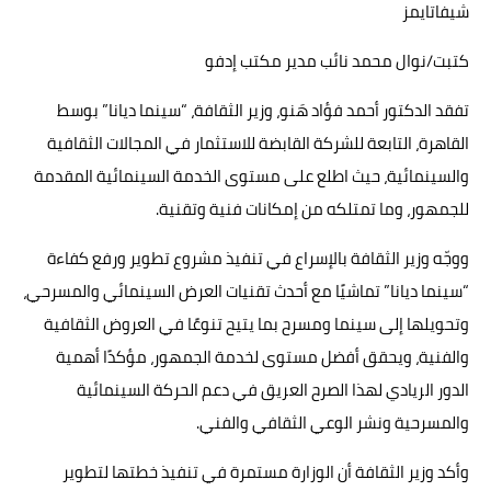
شيفاتايمز
كتبت/نوال محمد نائب مدير مكتب إدفو
تفقد الدكتور أحمد فؤاد هَنو، وزير الثقافة، “سينما ديانا” بوسط
القاهرة، التابعة للشركة القابضة للاستثمار في المجالات الثقافية
والسينمائية، حيث اطلع على مستوى الخدمة السينمائية المقدمة
للجمهور، وما تمتلكه من إمكانات فنية وتقنية.
ووجّه وزير الثقافة بالإسراع في تنفيذ مشروع تطوير ورفع كفاءة
“سينما ديانا” تماشيًا مع أحدث تقنيات العرض السينمائي والمسرحي،
وتحويلها إلى سينما ومسرح بما يتيح تنوعًا في العروض الثقافية
والفنية، ويحقق أفضل مستوى لخدمة الجمهور، مؤكدًا أهمية
الدور الريادي لهذا الصرح العريق في دعم الحركة السينمائية
والمسرحية ونشر الوعي الثقافي والفني.
وأكد وزير الثقافة أن الوزارة مستمرة في تنفيذ خطتها لتطوير