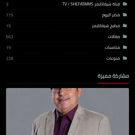
قناة شيفاتايمز TV / SHEFATAIMS
3
مصر اليوم
775
مطبخ شيفاتايمز
19
مقالات
663
مناسبات
19
منوعات
228
مشاركة مميزة