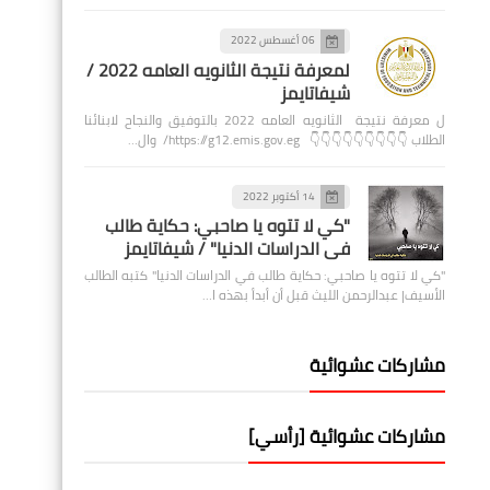
06 أغسطس 2022
لمعرفة نتيجة الثانويه العامه 2022 /
شيفاتايمز
ل معرفة نتيجة الثانويه العامه 2022 بالتوفيق والنجاح لابنائنا
الطلاب 👇👇👇👇👇👇👇👇👇 https://g12.emis.gov.eg/ وال…
14 أكتوبر 2022
"كي لا تتوه يا صاحبي: حكاية طالب
في الدراسات الدنيا" / شيفاتايمز
"كي لا تتوه يا صاحبي: حكاية طالب في الدراسات الدنيا" كتبه الطالب
الأسيف| عبدالرحمن الليث قبل أن أبدأ بهذه ا…
مشاركات عشوائية
مشاركات عشوائية [رأسي]