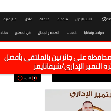
اصة
الطب البديل
منوعات
خدمات
عاجل
اخبار فنيه
حوادث وقضايا
خدمات
الصحه والجمال
فن المطبخ
مقالا
حافظة على جائزتين بالملتقى بأفضل
ة التميز الإدارى/شيفاتايمز
الحجم