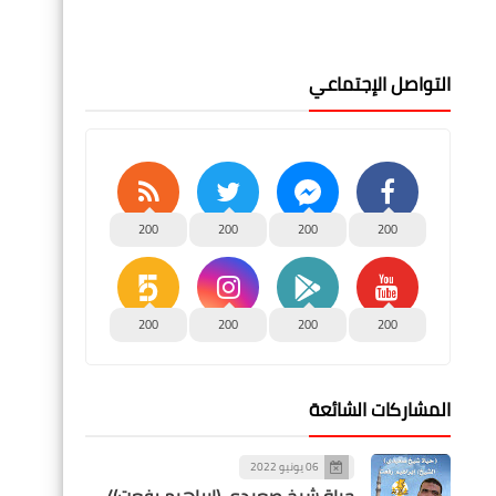
التواصل الإجتماعي
200
200
200
200
200
200
200
200
المشاركات الشائعة
06 يونيو 2022