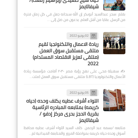
حياة شيخ صعيدى (إبراهيم رفعت)/
شيفاتايمز
بقلم :سحر عبدالسيد أبوبكر إن الله سبحانه جعل في كل زمان فترة
من الرسل، بقايا من أهل العلم، يدعون من ضل إلى …
02 يونيو 2022
ريادة الاعمال والتكنولجيا تقيم
ملتقى مستقبل سوق العمل
(ملتقى تعزيز الاقتصاد المستدام)
2022
✍️ سهيلة محي على نهج رؤية مصر ٢٠٣٠ أقامت مؤسسة ريادة
الأعمال والتكنولوجيا (LBT) ملتقى مستقبل سوق العمل (ملت…
05 يوليو 2022
اللواء أشرف عطيه يكلف وحده (حياه
كريمه) بمتابعه المبادره الرئاسية
بقرية الحجز بحرى مركز إدفو /
شيفاتايمز
متابعه /بسمه عبد الرحمن كلف السيد اللواء أشرف عطيه محافظ
أسوان وحده حياه كريمه بمواصلة المرور والمتابعة الميدانية لم…