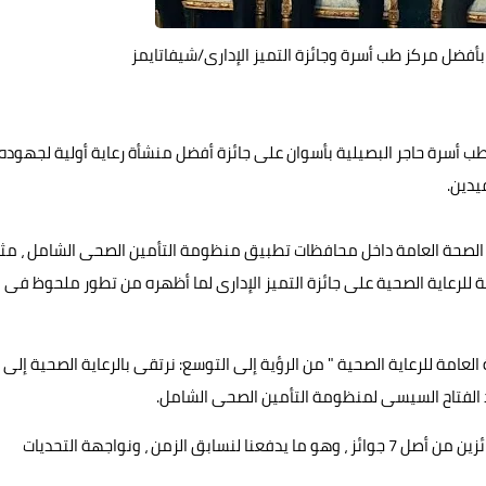
فضل مركز طب أسرة وجائزة التميز الإدارى/شيفاتايمز
 أسرة حاجر البصيلية بأسوان على جائزة أفضل منشأة رعاية أولية لجهوده
يدين.
الصحة العامة داخل محافظات تطبيق منظومة التأمين الصحى الشامل ، مثني
 للرعاية الصحية على جائزة التميز الإدارى لما أظهره من تطور ملحوظ فى
امة للرعاية الصحية " من الرؤية إلى التوسع: نرتقى بالرعاية الصحية إلى
عبد الفتاح السيسى لمنظومة التأمين الصحى الشامل.
وأشار الدكتور إسماعيل كمال إلى أن محافظة أسوان حصدت جائزين من أصل 7 جوائز ، وهو ما يدفعنا لنسابق الزمن ، ونواجهة التحديات