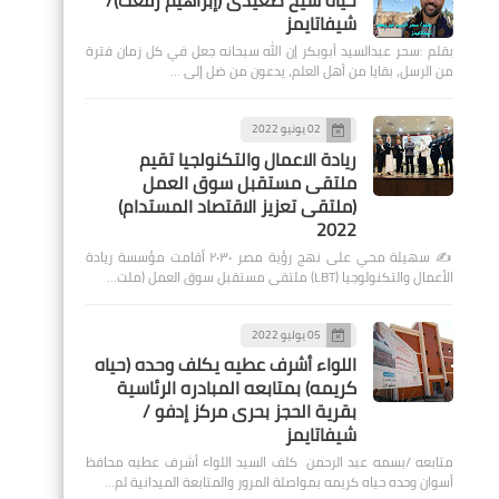
حياة شيخ صعيدى (إبراهيم رفعت)/
شيفاتايمز
بقلم :سحر عبدالسيد أبوبكر إن الله سبحانه جعل في كل زمان فترة
من الرسل، بقايا من أهل العلم، يدعون من ضل إلى …
02 يونيو 2022
ريادة الاعمال والتكنولجيا تقيم
ملتقى مستقبل سوق العمل
(ملتقى تعزيز الاقتصاد المستدام)
2022
✍️ سهيلة محي على نهج رؤية مصر ٢٠٣٠ أقامت مؤسسة ريادة
الأعمال والتكنولوجيا (LBT) ملتقى مستقبل سوق العمل (ملت…
05 يوليو 2022
اللواء أشرف عطيه يكلف وحده (حياه
كريمه) بمتابعه المبادره الرئاسية
بقرية الحجز بحرى مركز إدفو /
شيفاتايمز
متابعه /بسمه عبد الرحمن كلف السيد اللواء أشرف عطيه محافظ
أسوان وحده حياه كريمه بمواصلة المرور والمتابعة الميدانية لم…