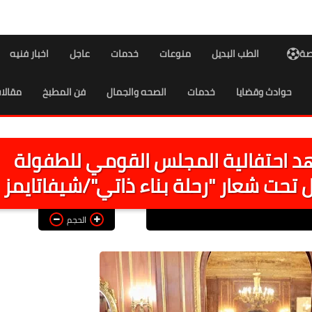
اصة
الطب البديل
منوعات
خدمات
عاجل
اخبار فنيه
حوادث وقضايا
خدمات
الصحه والجمال
فن المطبخ
مقالا
هد احتفالية المجلس القومي للطفولة
 تحت شعار "رحلة بناء ذاتي"/شيفاتايمز
الحجم