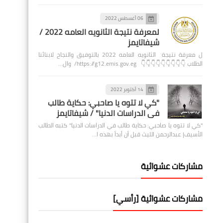
06 أغسطس 2022
لمعرفة نتيجة الثانويه العامه 2022 /
شيفاتايمز
ل معرفة نتيجة الثانويه العامه 2022 بالتوفيق والنجاح لابنائنا
الطلاب 👇👇👇👇👇👇👇👇👇 https://g12.emis.gov.eg/ وال…
14 أكتوبر 2022
"كي لا تتوه يا صاحبي: حكاية طالب
في الدراسات الدنيا" / شيفاتايمز
"كي لا تتوه يا صاحبي: حكاية طالب في الدراسات الدنيا" كتبه الطالب
الأسيف| عبدالرحمن الليث قبل أن أبدأ بهذه ا…
مشاركات عشوائية
مشاركات عشوائية [رأسي]