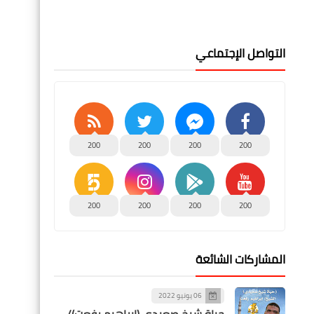
التواصل الإجتماعي
200
200
200
200
200
200
200
200
المشاركات الشائعة
06 يونيو 2022