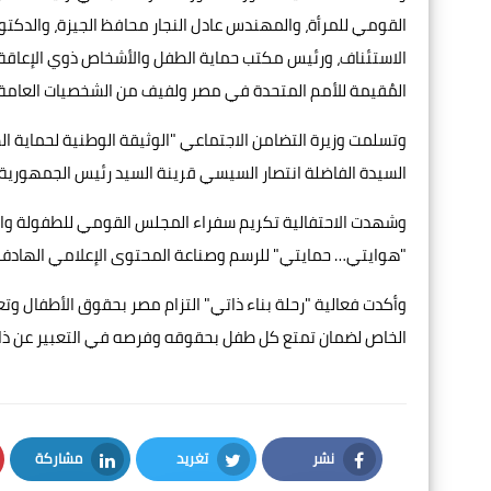
القومي للمرأة، والمهندس عادل النجار محافظ الجيزة، والدكت
الاستئناف، ورئيس مكتب حماية الطفل والأشخاص ذوي الإعاقة وا
المُقيمة للأمم المتحدة في مصر ولفيف من الشخصيات العامة و
وتسلمت وزيرة التضامن الاجتماعي "الوثيقة الوطنية لحماية 
السيدة الفاضلة انتصار السيسي قرينة السيد رئيس الجمهورية ت
وشهدت الاحتفالية تكريم سفراء المجلس القومي للطفولة وا
"هوايتي… حمايتي" للرسم وصناعة المحتوى الإعلامي الهادف 
وأكدت فعالية "رحلة بناء ذاتي" التزام مصر بحقوق الأطفال وت
الخاص لضمان تمتع كل طفل بحقوقه وفرصه في التعبير عن ذاته
نشر
تغريد
مشاركة
LinkedIn
Twitter
Facebook