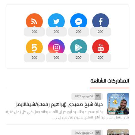
200
200
200
200
200
200
200
200
المشاركات الشائعة
06 يونيو 2022
حياة شيخ صعيدى (إبراهيم رفعت)/شيفاتايمز
بقلم :سحر عبدالسيد أبوبكر إن الله سبحانه جعل في كل زمان فترة
من الرسل، بقايا من أهل العلم، يدعون من ضل إلى …
02 يونيو 2022