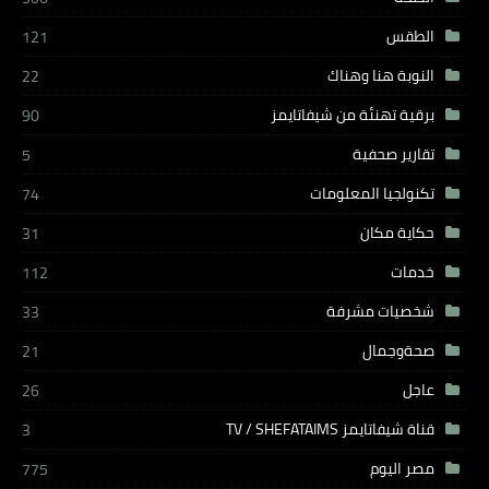
الطقس
121
النوبة هنا وهناك
22
برقية تهنئة من شيفاتايمز
90
تقارير صحفية
5
تكنولجيا المعلومات
74
حكاية مكان
31
خدمات
112
شخصيات مشرفة
33
صحةوجمال
21
عاجل
26
قناة شيفاتايمز TV / SHEFATAIMS
3
مصر اليوم
775