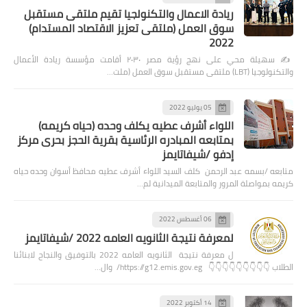
ريادة الاعمال والتكنولجيا تقيم ملتقى مستقبل
سوق العمل (ملتقى تعزيز الاقتصاد المستدام)
2022
✍️ سهيلة محي على نهج رؤية مصر ٢٠٣٠ أقامت مؤسسة ريادة الأعمال
والتكنولوجيا (LBT) ملتقى مستقبل سوق العمل (ملت…
05 يوليو 2022
اللواء أشرف عطيه يكلف وحده (حياه كريمه)
بمتابعه المبادره الرئاسية بقرية الحجز بحرى مركز
إدفو /شيفاتايمز
متابعه /بسمه عبد الرحمن كلف السيد اللواء أشرف عطيه محافظ أسوان وحده حياه
كريمه بمواصلة المرور والمتابعة الميدانية لم…
06 أغسطس 2022
لمعرفة نتيجة الثانويه العامه 2022 /شيفاتايمز
ل معرفة نتيجة الثانويه العامه 2022 بالتوفيق والنجاح لابنائنا
الطلاب 👇👇👇👇👇👇👇👇👇 https://g12.emis.gov.eg/ وال…
14 أكتوبر 2022