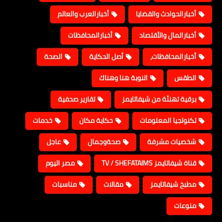
أخبارالحوادث والقضايا
أخبارالعرب والعالم
أخبارالمال والأقتصاد
أخبارالمحافظات
أخبارالمحافظات،
أصل الحكاية
الصحة
الطقس
النوبة هنا وهناك
برقية تهنئة من شيفاتايمز
تقارير صحفية
تكنولجيا المعلومات
حكاية مكان
خدمات
شخصيات مشرفة
صحةوجمال
عاجل
قناة شيفاتايمز TV / SHEFATAIMS
مصر اليوم
مطبخ شيفاتايمز
مقالات
مناسبات
منوعات