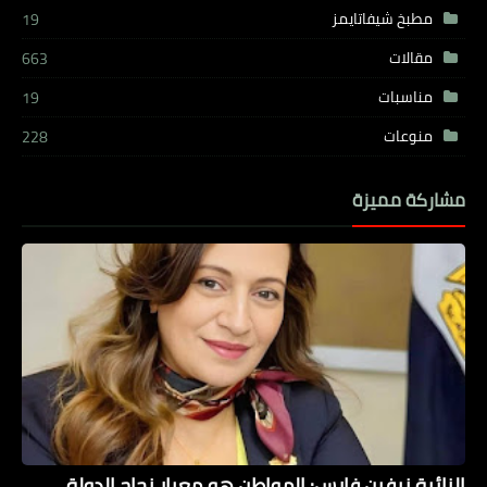
مطبخ شيفاتايمز
19
مقالات
663
مناسبات
19
منوعات
228
مشاركة مميزة
النائبة نيفين فارس: المواطن هو معيار نجاح الدولة..