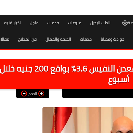
اصة
الطب البديل
منوعات
خدمات
عاجل
اخبار فنيه
حوادث وقضايا
خدمات
الصحه والجمال
فن المطبخ
مقالا
رئيس شعبة الذهب: انخفاض المعدن النفيس 3.6% بواقع 200 جنيه خلال
أسبوع
الحجم