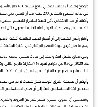
في بداية الأسبوع بانخفاض 200 جنيه، بعد أن لامس أدنى مستوى له عند 5235 جنيهًا.
وأضاف أن هذا الانخفاض يأتي نتيجة استمرار التصحيح السلبي في 
التدريجي في سعر صرف الدولار أمام الجنيه المصري داخل الجه
وهو ما يعزز فرص عودة الأسعار للارتفاع خلال الفترة المقبلة،
وفي سياق متصل، لفت واصف إلى بيانات مجلس الذهب العالمي 
الطلب بقدر ما يعبر عن حالة ترقب في السوق نتيجة التذبذب السع
وأوضح أن منطقة الشرق الأوسط ككل شهدت تراجع في مبيعات ال
حدّت من ثقة المستهلكين، لافتاً إلى أن بعض المستهلكين اتجه
وشدد على أن السوق المصري يتميز بقدر من المرونة والقدرة ع
القصير مع احتمال عودة الاتجاه الصاعد إذا ما حافظت الأونصة على مستوياتها