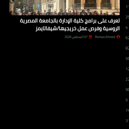
1
2
تعرف على برامج كلية الإدارة بالجامعة المصرية
الروسية وفرص عمل خريجيها/شيفاتايمز
4
Romaa Ahmed
07 أغسطس 2026
6
8
5
1
2
9
5
7
3