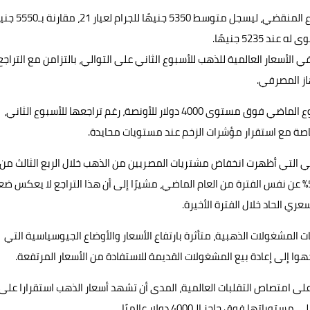
وأوضح واصف أن الذهب المحلي تراجع بنسبة 3.6% خلال الأسبوع المنقضي، ليسجل متو
الأسعار العالمية للذهب للأسبوع الثاني على التوالي، بالتزامن مع التراجع
از المصرفي.
وأشار رئيس الشعبة إلى أن أسعار الذهب العالمية أغلقت الأسبوع الماضي فوق مستوى 4000 دولار للأونصة، رغم تراجعها للأسبوع الثاني،
 خاصة مع استقرار مؤشرات الزخم عند مستويات محايدة.
التي أظهرت انخفاض مشتريات المصريين من الذهب خلال الربع الثالث من
عام 2025 إلى 9.9 طن، بتراجع قدره 14% مقارنة بالربع الثاني، و5% عن نفس الفترة من العام الماضي، مشيرًا إلى أن هذا التراجع لا يعك
ري الحاد خلال الفترة الأخيرة.
مشغولات الذهبية، متأثرة بارتفاع الأسعار والأوضاع الجيوسياسية التي
وا إلى إعادة بيع المشغولات القديمة للاستفادة من الأسعار المرتفعة.
لى امتصاص التقلبات العالمية، المدى أن تشهد أسعار الذهب استقرارا على
 فوق حاجز الـ4000 دولار عالميًا.