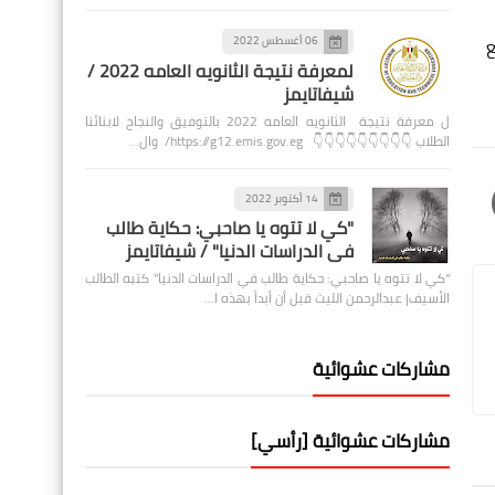
06 أغسطس 2022
ة مع
لمعرفة نتيجة الثانويه العامه 2022 /
شيفاتايمز
ل معرفة نتيجة الثانويه العامه 2022 بالتوفيق والنجاح لابنائنا
الطلاب 👇👇👇👇👇👇👇👇👇 https://g12.emis.gov.eg/ وال…
14 أكتوبر 2022
"كي لا تتوه يا صاحبي: حكاية طالب
في الدراسات الدنيا" / شيفاتايمز
"كي لا تتوه يا صاحبي: حكاية طالب في الدراسات الدنيا" كتبه الطالب
الأسيف| عبدالرحمن الليث قبل أن أبدأ بهذه ا…
مشاركات عشوائية
مشاركات عشوائية [رأسي]