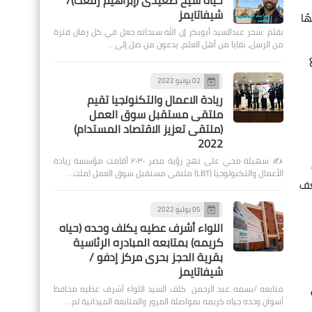
حياة شيخ صعيدى (إبراهيم رفعت)/
شيفاتايمز
سط 5350 جنيهًا للجرام لعيار 21، مقارنة بـ5550 جنيهًا
بقلم :سحر عبدالسيد أبوبكر إن الله سبحانه جعل في كل زمان فترة
من الرسل، بقايا من أهل العلم، يدعون من ضل إلى …
02 يونيو 2022
ريادة الاعمال والتكنولجيا تقيم
ملتقى مستقبل سوق العمل
(ملتقى تعزيز الاقتصاد المستدام)
2022
✍️ سهيلة محي على نهج رؤية مصر ٢٠٣٠ أقامت مؤسسة ريادة
الأعمال والتكنولوجيا (LBT) ملتقى مستقبل سوق العمل (ملت…
س ضعف
05 يوليو 2022
اللواء أشرف عطيه يكلف وحده (حياه
كريمه) بمتابعه المبادره الرئاسية
بقرية الحجز بحرى مركز إدفو /
شيفاتايمز
متابعه /بسمه عبد الرحمن كلف السيد اللواء أشرف عطيه محافظ
أسوان وحده حياه كريمه بمواصلة المرور والمتابعة الميدانية لم…