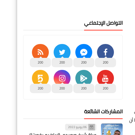
التواصل الإجتماعي
200
200
200
200
200
200
200
200
المشاركات الشائعة
أن
06 يونيو 2022