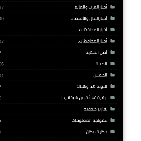
أخبارالعرب والعالم
17
أخبارالمال والأقتصاد
90
أخبارالمحافظات
أخبارالمحافظات،
22
أصل الحكاية
2
الصحة
06
الطقس
21
النوبة هنا وهناك
2
برقية تهنئة من شيفاتايمز
0
تقارير صحفية
تكنولجيا المعلومات
4
حكاية مكان
1