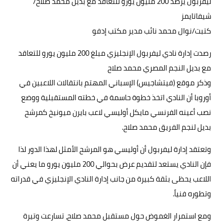
ليفربول يرصد 200 مليون يورو للتعاقد مع بديل محمد صلاح/
حوادث وقضايا
شيفاتايمز
كتبت/نوال محمد نائب مدير مكتب إدفو
خدمات
رصدت إدارة نادي ليفربول الإنجليزي مبلغ 200 مليون يورو للتعاقد
الصحه والجمال
مع بديل النجم المصري محمد صلاح
فن المطبخ
وذكر موقع (فيتشاجيس) الإسباني المهتم بانتقالات اللاعبين في
أوروبا أن النادي اتخذ خطوة حاسمة في خطته المستقبلية ووضع
مقالات
نصب أعينه الفرنسي مايكل أوليسي لاعب بايرن ميونيخ كمرشح
بديل لنجم الفريق محمد صلاح.
وتعتقد إدارة ليفربول أن أوليسي هو المرشح الأمثل لهذا الدور لذا
فإن النادي يستعد لتقديم عرض بحوالي 200 مليون يورو ما يعني أن
اللاعب يحظى بثقة كبيرة من جانب إدارة النادي الإنجليزي في قدراته
وتطوره فنياً.
ومع استمرار الغموض حول مستقبل محمد صلاح، تسارعت وتيرة