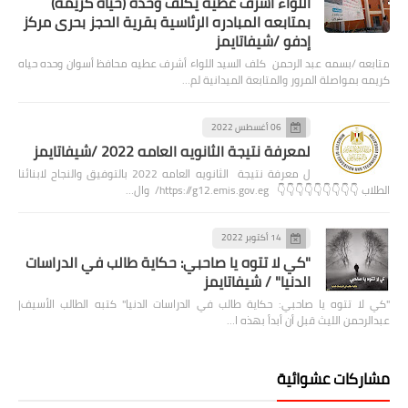
اللواء أشرف عطيه يكلف وحده (حياه كريمه)
بمتابعه المبادره الرئاسية بقرية الحجز بحرى مركز
إدفو /شيفاتايمز
متابعه /بسمه عبد الرحمن كلف السيد اللواء أشرف عطيه محافظ أسوان وحده حياه
كريمه بمواصلة المرور والمتابعة الميدانية لم…
06 أغسطس 2022
لمعرفة نتيجة الثانويه العامه 2022 /شيفاتايمز
ل معرفة نتيجة الثانويه العامه 2022 بالتوفيق والنجاح لابنائنا
الطلاب 👇👇👇👇👇👇👇👇👇 https://g12.emis.gov.eg/ وال…
14 أكتوبر 2022
"كي لا تتوه يا صاحبي: حكاية طالب في الدراسات
الدنيا" / شيفاتايمز
"كي لا تتوه يا صاحبي: حكاية طالب في الدراسات الدنيا" كتبه الطالب الأسيف|
عبدالرحمن الليث قبل أن أبدأ بهذه ا…
مشاركات عشوائية