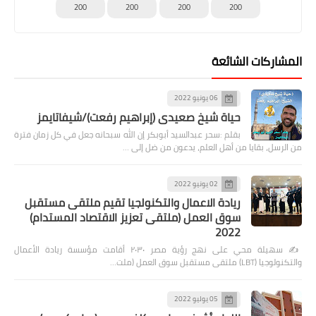
200
200
200
200
المشاركات الشائعة
06 يونيو 2022
حياة شيخ صعيدى (إبراهيم رفعت)/شيفاتايمز
بقلم :سحر عبدالسيد أبوبكر إن الله سبحانه جعل في كل زمان فترة
من الرسل، بقايا من أهل العلم، يدعون من ضل إلى …
02 يونيو 2022
ريادة الاعمال والتكنولجيا تقيم ملتقى مستقبل
سوق العمل (ملتقى تعزيز الاقتصاد المستدام)
2022
✍️ سهيلة محي على نهج رؤية مصر ٢٠٣٠ أقامت مؤسسة ريادة الأعمال
والتكنولوجيا (LBT) ملتقى مستقبل سوق العمل (ملت…
05 يوليو 2022