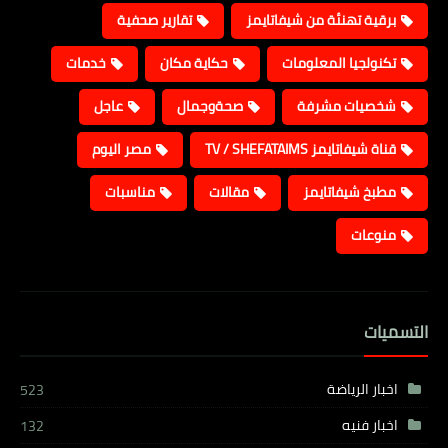
برقية تهنئة من شيفاتايمز
تقارير صحفية
تكنولجيا المعلومات
حكاية مكان
خدمات
شخصيات مشرفة
صحةوجمال
عاجل
قناة شيفاتايمز TV / SHEFATAIMS
مصر اليوم
مطبخ شيفاتايمز
مقالات
مناسبات
منوعات
التسميات
اخبار الرياضة
523
اخبار فنيه
132