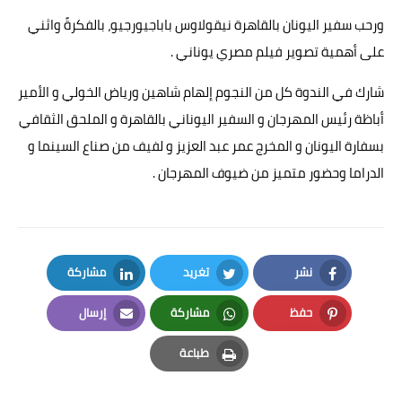
ورحب سفير اليونان بالقاهرة نيقولاوس باباجيورجيو، بالفكرةً واثني
على أهمية تصوير فيلم مصري يوناني .
شارك في الندوة كل من النجوم إلهام شاهين ورياض الخولي و الأمير
أباظة رئيس المهرجان و السفير اليوناني بالقاهرة و الملحق الثقافي
بسفارة اليونان و المخرج عمر عبد العزيز و لفيف من صناع السينما و
الدراما وحضور متميز من ضيوف المهرجان .
نشر
تغريد
مشاركة
LinkedIn
Twitter
Facebook
حفظ
مشاركة
إرسال
Email
Whatsapp
Pinterest
طباعة
Print