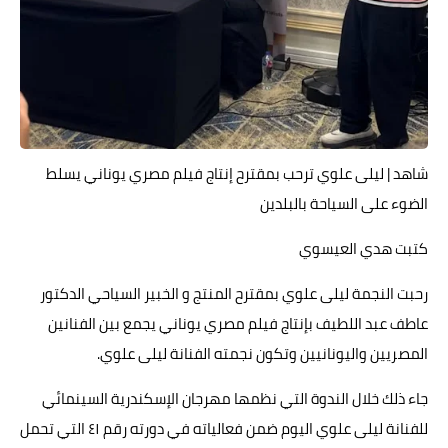
حوادث وقضايا
خدمات
الصحه والجمال
فن المطبخ
شاهد | ليلى علوي ترحب بمقترح إنتاج فيلم مصري يوناني يسلط
مقالات
الضوء على السياحة بالبلدين
كتبت هدي العيسوي
رحبت النجمة ليلى علوي بمقترح المنتج و الخبير السياحي الدكتور
عاطف عبد اللطيف بإنتاج فيلم مصري يوناني يجمع بين الفنانين
المصريين واليونانيين وتكون نجمته الفنانة ليلى علوي.
جاء ذلك خلال الندوة التي نظمها مهرجان الإسكندرية السينمائي
للفنانة ليلى علوي اليوم ضمن فعالياته في دورته رقم ٤١ التي تحمل