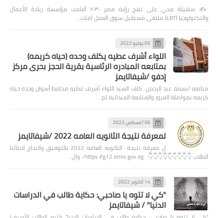
✍️ سهيلة محي على نهج رؤية مصر ٢٠٣٠ أقامت مؤسسة ريادة الأعمال
والتكنولوجيا (LBT) ملتقى مستقبل سوق العمل (ملت…
05 يوليو 2022
اللواء أشرف عطيه يكلف وحده (حياه كريمه)
بمتابعه المبادره الرئاسية بقرية الحجز بحرى مركز
إدفو /شيفاتايمز
متابعه /بسمه عبد الرحمن كلف السيد اللواء أشرف عطيه محافظ أسوان وحده حياه
كريمه بمواصلة المرور والمتابعة الميدانية لم…
06 أغسطس 2022
لمعرفة نتيجة الثانويه العامه 2022 /شيفاتايمز
ل معرفة نتيجة الثانويه العامه 2022 بالتوفيق والنجاح لابنائنا
الطلاب 👇👇👇👇👇👇👇👇👇 https://g12.emis.gov.eg/ وال…
14 أكتوبر 2022
"كي لا تتوه يا صاحبي: حكاية طالب في الدراسات
الدنيا" / شيفاتايمز
"كي لا تتوه يا صاحبي: حكاية طالب في الدراسات الدنيا" كتبه الطالب الأسيف|