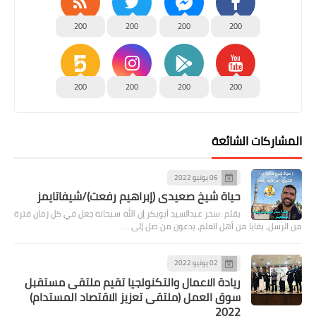
200
200
200
200
200
200
200
200
المشاركات الشائعة
06 يونيو 2022
حياة شيخ صعيدى (إبراهيم رفعت)/شيفاتايمز
بقلم :سحر عبدالسيد أبوبكر إن الله سبحانه جعل في كل زمان فترة
من الرسل، بقايا من أهل العلم، يدعون من ضل إلى …
02 يونيو 2022
ريادة الاعمال والتكنولجيا تقيم ملتقى مستقبل
سوق العمل (ملتقى تعزيز الاقتصاد المستدام)
2022