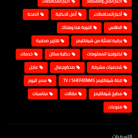
أخبارالمال والأقتصاد
أخبارالمحافظات
أخبارالمحافظات،
أصل الحكاية
الصحة
الطقس
النوبة هنا وهناك
برقية تهنئة من شيفاتايمز
تقارير صحفية
تكنولجيا المعلومات
حكاية مكان
خدمات
شخصيات مشرفة
صحةوجمال
عاجل
قناة شيفاتايمز TV / SHEFATAIMS
مصر اليوم
مطبخ شيفاتايمز
مقالات
مناسبات
منوعات
التسميات