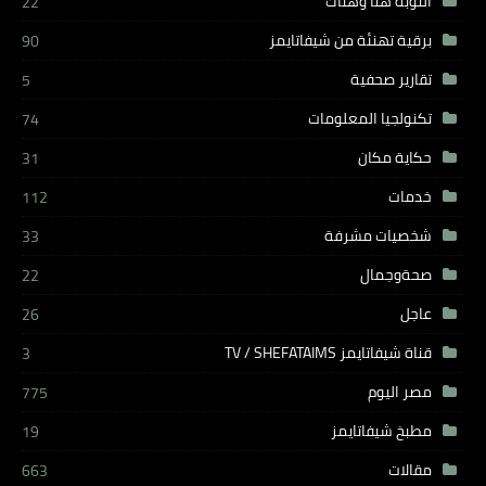
النوبة هنا وهناك
22
برقية تهنئة من شيفاتايمز
90
تقارير صحفية
5
تكنولجيا المعلومات
74
حكاية مكان
31
خدمات
112
شخصيات مشرفة
33
صحةوجمال
22
عاجل
26
قناة شيفاتايمز TV / SHEFATAIMS
3
مصر اليوم
775
مطبخ شيفاتايمز
19
مقالات
663