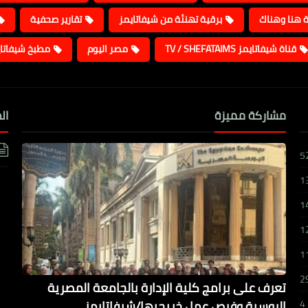
ة هنا وهناك
برقية تهنئة من شيفاتايمز
تقارير صحفية
قناة شيفاتايمز TV / SHEFATAIMS
مصر اليوم
مطبخ شيفاتا
مشاركة مميزة
ال
5
1
1
1
1
2
تعرف على برامج كلية الإدارة بالجامعة المصرية
الروسية وفرص عمل خريجيها/شيفاتايمز
4