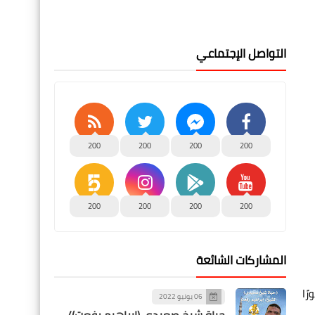
التواصل الإجتماعي
200
200
200
200
200
200
200
200
المشاركات الشائعة
ًا
06 يونيو 2022