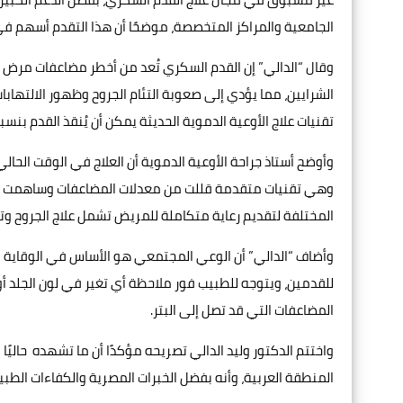
الجامعية والمراكز المتخصصة، موضحًا أن هذا التقدم أسهم 
وقال “الدالي” إن القدم السكري تُعد من أخطر مضاعفات مرض ا
الشرايين، مما يؤدي إلى صعوبة التئام الجروح وظهور الالتهابات
تقنيات علاج الأوعية الدموية الحديثة يمكن أن يُنقذ القدم بنسبة تتجاوز ٩٠٪ م
وأوضح أستاذ جراحة الأوعية الدموية أن العلاج في الوقت الحال
وهي تقنيات متقدمة قللت من معدلات المضاعفات وساهمت في س
المختلفة لتقديم رعاية متكاملة للمريض تشمل علاج الجروح و
وأضاف “الدالي” أن الوعي المجتمعي هو الأساس في الوقاية م
للقدمين، ويتوجه للطبيب فور ملاحظة أي تغير في لون الجلد أو
المضاعفات التي قد تصل إلى البتر.
واختتم الدكتور وليد الدالي تصريحه مؤكدًا أن ما تشهده حاليً
المنطقة العربية، وأنه بفضل الخبرات المصرية والكفاءات الطبية، 