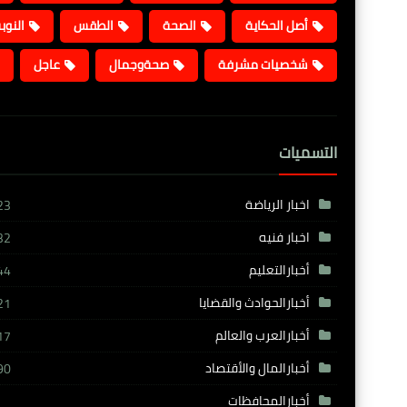
أصل الحكاية
الصحة
الطقس
النوب
شخصيات مشرفة
صحةوجمال
عاجل
التسميات
اخبار الرياضة
23
اخبار فنيه
32
أخبارالتعليم
44
أخبارالحوادث والقضايا
21
أخبارالعرب والعالم
17
أخبارالمال والأقتصاد
90
أخبارالمحافظات