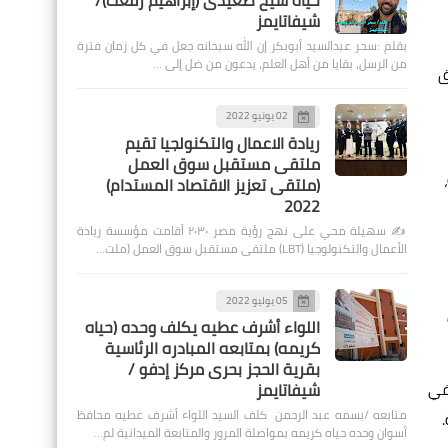
حياة شيخ صعيدى (إبراهيم رفعت)/
شيفاتايمز
بقلم :سحر عبدالسيد أبوبكر إن الله سبحانه جعل في كل زمان فترة
من الرسل، بقايا من أهل العلم، يدعون من ضل إلى …
ق
02 يونيو 2022
ريادة الاعمال والتكنولجيا تقيم
ملتقى مستقبل سوق العمل
(ملتقى تعزيز الاقتصاد المستدام)
2022
✍️ سهيلة محي على نهج رؤية مصر ٢٠٣٠ أقامت مؤسسة ريادة
الأعمال والتكنولوجيا (LBT) ملتقى مستقبل سوق العمل (ملت…
05 يوليو 2022
اللواء أشرف عطيه يكلف وحده (حياه
كريمه) بمتابعه المبادره الرئاسية
بقرية الحجز بحرى مركز إدفو /
 في
شيفاتايمز
متابعه /بسمه عبد الرحمن كلف السيد اللواء أشرف عطيه محافظ
أسوان وحده حياه كريمه بمواصلة المرور والمتابعة الميدانية لم…