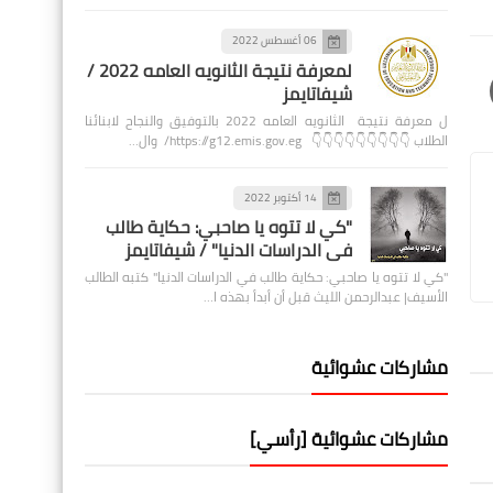
06 أغسطس 2022
لمعرفة نتيجة الثانويه العامه 2022 /
شيفاتايمز
ل معرفة نتيجة الثانويه العامه 2022 بالتوفيق والنجاح لابنائنا
الطلاب 👇👇👇👇👇👇👇👇👇 https://g12.emis.gov.eg/ وال…
14 أكتوبر 2022
"كي لا تتوه يا صاحبي: حكاية طالب
في الدراسات الدنيا" / شيفاتايمز
"كي لا تتوه يا صاحبي: حكاية طالب في الدراسات الدنيا" كتبه الطالب
الأسيف| عبدالرحمن الليث قبل أن أبدأ بهذه ا…
مشاركات عشوائية
مشاركات عشوائية [رأسي]