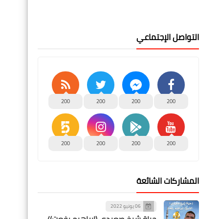
التواصل الإجتماعي
200
200
200
200
200
200
200
200
المشاركات الشائعة
06 يونيو 2022