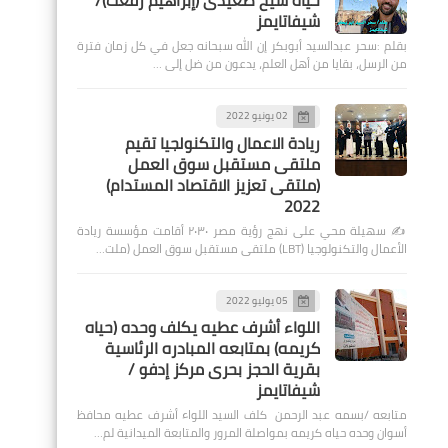
حياة شيخ صعيدى (إبراهيم رفعت)/
شيفاتايمز
بقلم :سحر عبدالسيد أبوبكر إن الله سبحانه جعل في كل زمان فترة
من الرسل، بقايا من أهل العلم، يدعون من ضل إلى …
02 يونيو 2022
ريادة الاعمال والتكنولجيا تقيم
ملتقى مستقبل سوق العمل
(ملتقى تعزيز الاقتصاد المستدام)
2022
✍️ سهيلة محي على نهج رؤية مصر ٢٠٣٠ أقامت مؤسسة ريادة
الأعمال والتكنولوجيا (LBT) ملتقى مستقبل سوق العمل (ملت…
05 يوليو 2022
اللواء أشرف عطيه يكلف وحده (حياه
كريمه) بمتابعه المبادره الرئاسية
بقرية الحجز بحرى مركز إدفو /
شيفاتايمز
متابعه /بسمه عبد الرحمن كلف السيد اللواء أشرف عطيه محافظ
أسوان وحده حياه كريمه بمواصلة المرور والمتابعة الميدانية لم…