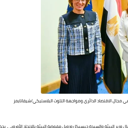
في مجال الاقتصاد الدائري ومواجهة التلوث البلاستيكي/شيفاتايمز
ل وزير البيئة والسيدة جيسيكا روزويل مفوضة البيئة بالاتحاد الأوروبي، بح