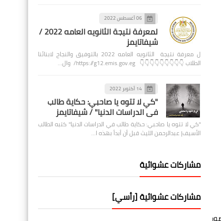
06 أغسطس 2022
لمعرفة نتيجة الثانويه العامه 2022 /
شيفاتايمز
ل معرفة نتيجة الثانويه العامه 2022 بالتوفيق والنجاح لابنائنا
الطلاب 👇👇👇👇👇👇👇👇👇 https://g12.emis.gov.eg/ وال…
14 أكتوبر 2022
"كي لا تتوه يا صاحبي: حكاية طالب
في الدراسات الدنيا" / شيفاتايمز
"كي لا تتوه يا صاحبي: حكاية طالب في الدراسات الدنيا" كتبه الطالب
الأسيف| عبدالرحمن الليث قبل أن أبدأ بهذه ا…
مشاركات عشوائية
مشاركات عشوائية [رأسي]
ضور