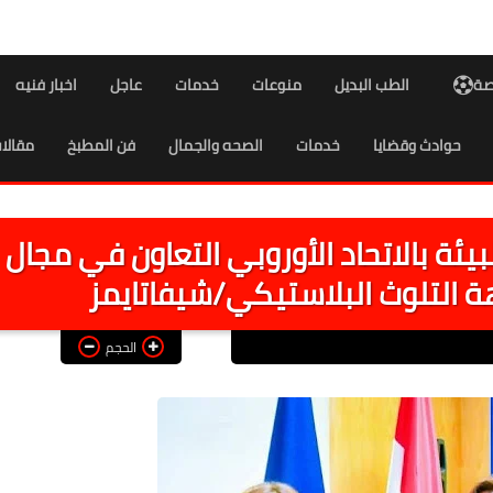
اصة
الطب البديل
منوعات
خدمات
عاجل
اخبار فنيه
حوادث وقضايا
خدمات
الصحه والجمال
فن المطبخ
مقالا
ة بالاتحاد الأوروبي التعاون في مجال
ة التلوث البلاستيكي/شيفاتايمز
الحجم