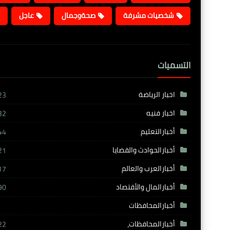
شخصيات مشرفة
صحةوجمال
عاجل
التسميات
اخبار الرياضة
23
اخبار فنيه
32
أخبارالتعليم
44
أخبارالحوادث والقضايا
21
أخبارالعرب والعالم
17
أخبارالمال والأقتصاد
90
أخبارالمحافظات
أخبارالمحافظات،
22