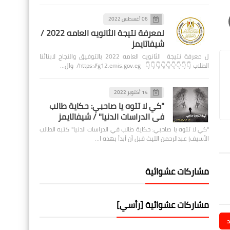
06 أغسطس 2022
لمعرفة نتيجة الثانويه العامه 2022 /
شيفاتايمز
ل معرفة نتيجة الثانويه العامه 2022 بالتوفيق والنجاح لابنائنا
الطلاب 👇👇👇👇👇👇👇👇👇 https://g12.emis.gov.eg/ وال…
14 أكتوبر 2022
"كي لا تتوه يا صاحبي: حكاية طالب
في الدراسات الدنيا" / شيفاتايمز
"كي لا تتوه يا صاحبي: حكاية طالب في الدراسات الدنيا" كتبه الطالب
الأسيف| عبدالرحمن الليث قبل أن أبدأ بهذه ا…
مشاركات عشوائية
مشاركات عشوائية [رأسي]
د