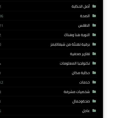
أصل الحكاية
2
الصحة
06
الطقس
21
النوبة هنا وهناك
2
برقية تهنئة من شيفاتايمز
0
تقارير صحفية
تكنولجيا المعلومات
4
حكاية مكان
1
خدمات
12
شخصيات مشرفة
3
صحةوجمال
1
عاجل
6