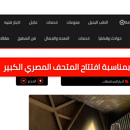
اصة
الطب البديل
منوعات
خدمات
عاجل
اخبار فنيه
حوادث وقضايا
خدمات
الصحه والجمال
فن المطبخ
مقالا
بمناسبة افتتاح المتحف المصري الكبير
الحجم
أخبارالمحافظات،