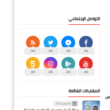
التواصل الإجتماعي
200
200
200
200
200
200
200
200
المشاركات الشائعة
يس
06 يونيو 2022