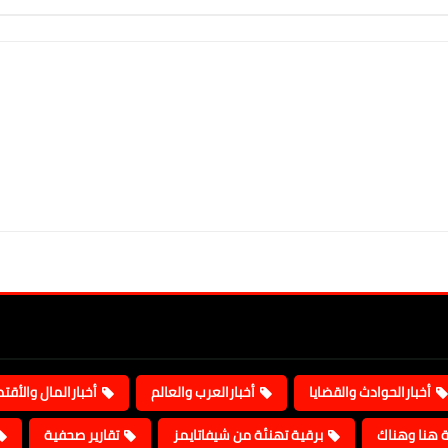
أخبارالحوادث والقضايا
أخبارالعرب والعالم
أخبارالمال والأقت
ة هنا وهناك
برقية تهنئة من شيفاتايمز
تقارير صحفية