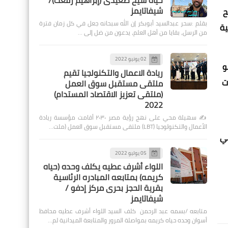
حياة شيخ صعيدى (إبراهيم رفعت)/
شيفاتايمز
ح
بقلم :سحر عبدالسيد أبوبكر إن الله سبحانه جعل في كل زمان فترة
ية
من الرسل، بقايا من أهل العلم، يدعون من ضل إلى …
02 يونيو 2022
و
ريادة الاعمال والتكنولجيا تقيم
ت
ملتقى مستقبل سوق العمل
(ملتقى تعزيز الاقتصاد المستدام)
2022
✍️ سهيلة محي على نهج رؤية مصر ٢٠٣٠ أقامت مؤسسة ريادة
الأعمال والتكنولوجيا (LBT) ملتقى مستقبل سوق العمل (ملت…
تي
05 يوليو 2022
اللواء أشرف عطيه يكلف وحده (حياه
كريمه) بمتابعه المبادره الرئاسية
بقرية الحجز بحرى مركز إدفو /
شيفاتايمز
متابعه /بسمه عبد الرحمن كلف السيد اللواء أشرف عطيه محافظ
أسوان وحده حياه كريمه بمواصلة المرور والمتابعة الميدانية لم…