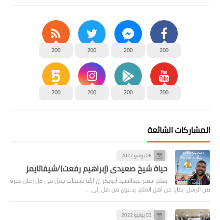
200
200
200
200
200
200
200
200
المشاركات الشائعة
06 يونيو 2022
حياة شيخ صعيدى (إبراهيم رفعت)/شيفاتايمز
بقلم :سحر عبدالسيد أبوبكر إن الله سبحانه جعل في كل زمان فترة
من الرسل، بقايا من أهل العلم، يدعون من ضل إلى …
02 يونيو 2022