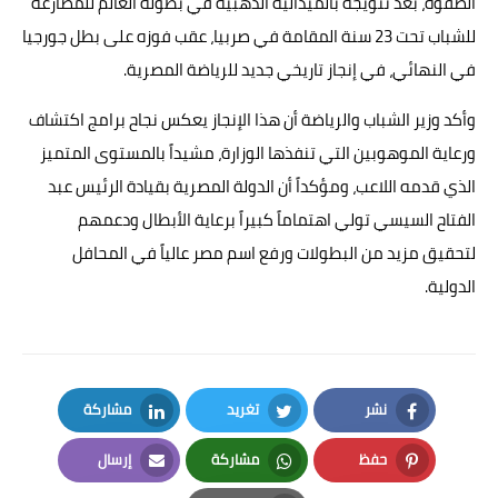
الصفوة، بعد تتويجه بالميدالية الذهبية في بطولة العالم للمصارعة
للشباب تحت 23 سنة المقامة في صربيا، عقب فوزه على بطل جورجيا
في النهائي، في إنجاز تاريخي جديد للرياضة المصرية.
وأكد وزير الشباب والرياضة أن هذا الإنجاز يعكس نجاح برامج اكتشاف
ورعاية الموهوبين التي تنفذها الوزارة، مشيداً بالمستوى المتميز
الذي قدمه اللاعب، ومؤكداً أن الدولة المصرية بقيادة الرئيس عبد
الفتاح السيسي تولي اهتماماً كبيراً برعاية الأبطال ودعمهم
لتحقيق مزيد من البطولات ورفع اسم مصر عالياً في المحافل
الدولية.
نشر
تغريد
مشاركة
LinkedIn
Twitter
Facebook
حفظ
مشاركة
إرسال
Email
Whatsapp
Pinterest