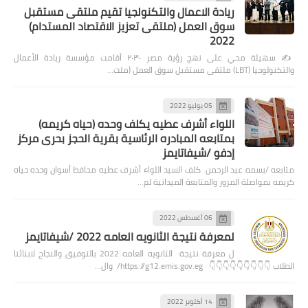
ريادة الاعمال والتكنولجيا تقيم ملتقى مستقبل
سوق العمل (ملتقى تعزيز الاقتصاد المستدام)
2022
✍️ سهيلة محي على نهج رؤية مصر ٢٠٣٠ أقامت مؤسسة ريادة الأعمال
والتكنولوجيا (LBT) ملتقى مستقبل سوق العمل (ملت…
05 يوليو 2022
اللواء أشرف عطيه يكلف وحده (حياه كريمه)
بمتابعه المبادره الرئاسية بقرية الحجز بحرى مركز
إدفو /شيفاتايمز
متابعه /بسمه عبد الرحمن كلف السيد اللواء أشرف عطيه محافظ أسوان وحده حياه
كريمه بمواصلة المرور والمتابعة الميدانية لم…
06 أغسطس 2022
لمعرفة نتيجة الثانويه العامه 2022 /شيفاتايمز
ل معرفة نتيجة الثانويه العامه 2022 بالتوفيق والنجاح لابنائنا
الطلاب 👇👇👇👇👇👇👇👇👇 https://g12.emis.gov.eg/ وال…
14 أكتوبر 2022