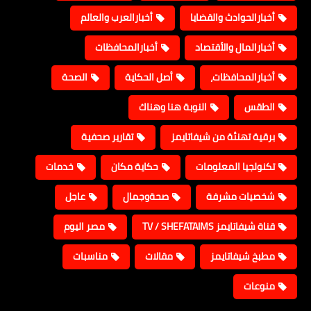
أخبارالحوادث والقضايا
أخبارالعرب والعالم
أخبارالمال والأقتصاد
أخبارالمحافظات
أخبارالمحافظات،
أصل الحكاية
الصحة
الطقس
النوبة هنا وهناك
برقية تهنئة من شيفاتايمز
تقارير صحفية
تكنولجيا المعلومات
حكاية مكان
خدمات
شخصيات مشرفة
صحةوجمال
عاجل
قناة شيفاتايمز TV / SHEFATAIMS
مصر اليوم
مطبخ شيفاتايمز
مقالات
مناسبات
منوعات