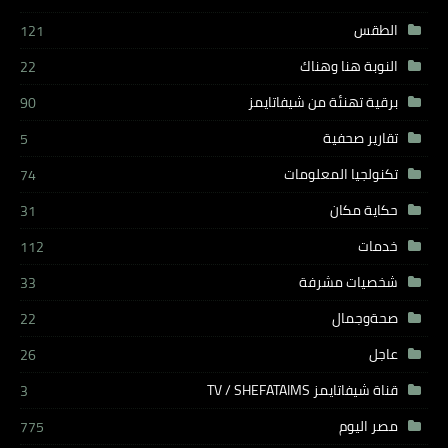
الطقس
121
النوبة هنا وهناك
22
برقية تهنئة من شيفاتايمز
90
تقارير صحفية
5
تكنولجيا المعلومات
74
حكاية مكان
31
خدمات
112
شخصيات مشرفة
33
صحةوجمال
22
عاجل
26
قناة شيفاتايمز TV / SHEFATAIMS
3
مصر اليوم
775