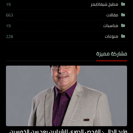
مطبخ شيفاتايمز
19
مقالات
663
مناسبات
19
منوعات
228
مشاركة مميزة
وليد الدالي: الفحص الدوري للشرايين بعد سن الخمسين