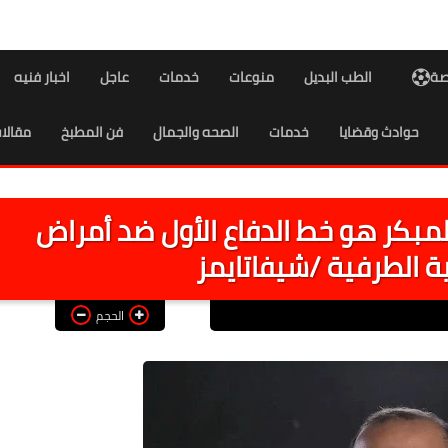
اصة
الطب البديل
منوعات
خدمات
عاجل
اخبار فنيه
حوادث وقضايا
خدمات
الصحه والجمال
فن المطبخ
مقالا
المبكر هو خط الدفاع الأول ضد أمراض
ية الطرفية /شيفاتايمز
الحجم