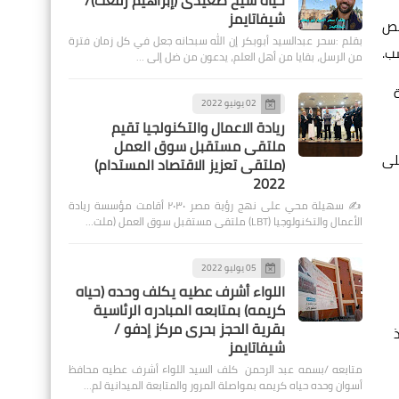
حياة شيخ صعيدى (إبراهيم رفعت)/
شيفاتايمز
قص
بقلم :سحر عبدالسيد أبوبكر إن الله سبحانه جعل في كل زمان فترة
ب.
من الرسل، بقايا من أهل العلم، يدعون من ضل إلى …
02 يونيو 2022
ريادة الاعمال والتكنولجيا تقيم
ملتقى مستقبل سوق العمل
لى
(ملتقى تعزيز الاقتصاد المستدام)
2022
✍️ سهيلة محي على نهج رؤية مصر ٢٠٣٠ أقامت مؤسسة ريادة
الأعمال والتكنولوجيا (LBT) ملتقى مستقبل سوق العمل (ملت…
05 يوليو 2022
اللواء أشرف عطيه يكلف وحده (حياه
كريمه) بمتابعه المبادره الرئاسية
بقرية الحجز بحرى مركز إدفو /
شيفاتايمز
متابعه /بسمه عبد الرحمن كلف السيد اللواء أشرف عطيه محافظ
أسوان وحده حياه كريمه بمواصلة المرور والمتابعة الميدانية لم…