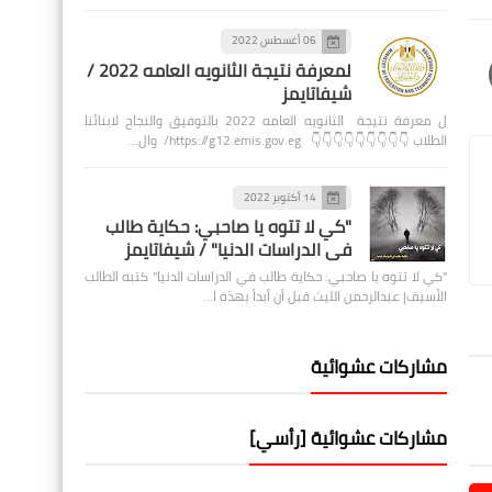
06 أغسطس 2022
لمعرفة نتيجة الثانويه العامه 2022 /
شيفاتايمز
ل معرفة نتيجة الثانويه العامه 2022 بالتوفيق والنجاح لابنائنا
الطلاب 👇👇👇👇👇👇👇👇👇 https://g12.emis.gov.eg/ وال…
14 أكتوبر 2022
"كي لا تتوه يا صاحبي: حكاية طالب
في الدراسات الدنيا" / شيفاتايمز
"كي لا تتوه يا صاحبي: حكاية طالب في الدراسات الدنيا" كتبه الطالب
الأسيف| عبدالرحمن الليث قبل أن أبدأ بهذه ا…
مشاركات عشوائية
مشاركات عشوائية [رأسي]