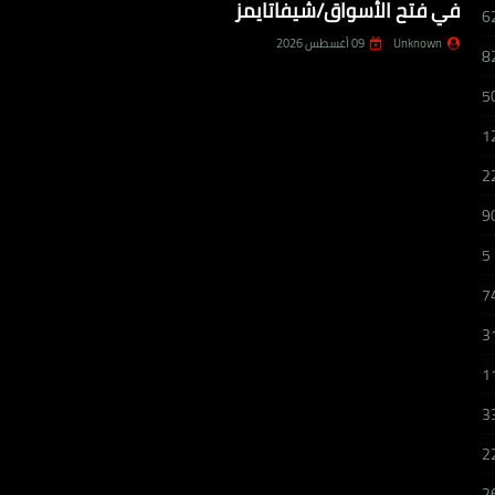
في فتح الأسواق/شيفاتايمز
6
Unknown
09 أغسطس 2026
8
5
1
2
9
5
7
3
1
3
2
2