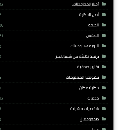
أخبارالمحافظات،
22
أصل الحكاية
2
الصحة
06
الطقس
21
النوبة هنا وهناك
2
برقية تهنئة من شيفاتايمز
0
تقارير صحفية
تكنولجيا المعلومات
4
حكاية مكان
1
خدمات
12
شخصيات مشرفة
3
صحةوجمال
2
عاجل
6