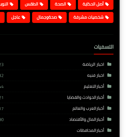
أصل الحكاية
الصحة
الطقس
النوب
شخصيات مشرفة
صحةوجمال
عاجل
التسميات
اخبار الرياضة
23
اخبار فنيه
32
أخبارالتعليم
44
أخبارالحوادث والقضايا
21
أخبارالعرب والعالم
17
أخبارالمال والأقتصاد
90
أخبارالمحافظات