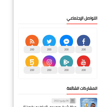
التواصل الإجتماعي
200
200
200
200
200
200
200
200
المشاركات الشائعة
06 يونيو 2022