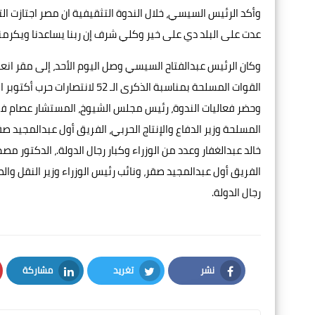
وأكد الرئيس السيسي، خلال الندوة التثقيفية ان مصر اجتازت الت
عدت على البلد دي على خير وكلي شرف إن ربنا يساعدنا ويكرمنا
القوات المسلحة بمناسبة الذكرى الـ 52 لانتصارات حرب أكتوبر المجيدة.
وحضر فعاليات الندوة، رئيس مجلس الشيوخ، المستشار عصام فري
المسلحة وزير الدفاع والإنتاج الحربي، الفريق أول عبدالمجيد صقر
خالد عبدالغفار وعدد من الوزراء وكبار رجال الدولة.، الدكتور مص
الفريق أول عبدالمجيد صقر، ونائب رئيس الوزراء وزير النقل والصن
رجال الدولة.
نشر
تغريد
مشاركة
LinkedIn
Twitter
Facebook