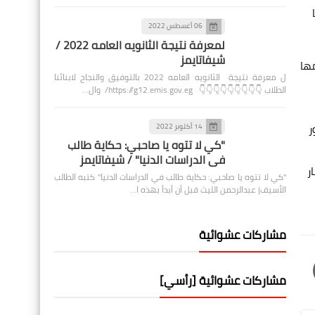
06 أغسطس 2022
لمعرفة نتيجة الثانويه العامه 2022 /
شيفاتايمز
تي تنظمها
ل معرفة نتيجة الثانويه العامه 2022 بالتوفيق والنجاح لابنائنا
الطلاب 👇👇👇👇👇👇👇👇👇 https://g12.emis.gov.eg/ وال…
ر
14 أكتوبر 2022
"كي لا تتوه يا صاحبي: حكاية طالب
في الدراسات الدنيا" / شيفاتايمز
ر
"كي لا تتوه يا صاحبي: حكاية طالب في الدراسات الدنيا" كتبه الطالب
الأسيف| عبدالرحمن الليث قبل أن أبدأ بهذه ا…
مشاركات عشوائية
مشاركات عشوائية [رأسي]