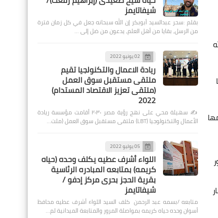
حياة شيخ صعيدى (إبراهيم رفعت)/
شيفاتايمز
بقلم :سحر عبدالسيد أبوبكر إن الله سبحانه جعل في كل زمان فترة
من الرسل، بقايا من أهل العلم، يدعون من ضل إلى …
ه
02 يونيو 2022
ريادة الاعمال والتكنولجيا تقيم
ملتقى مستقبل سوق العمل
(ملتقى تعزيز الاقتصاد المستدام)
2022
✍️ سهيلة محي على نهج رؤية مصر ٢٠٣٠ أقامت مؤسسة ريادة
تي تنظمها
الأعمال والتكنولوجيا (LBT) ملتقى مستقبل سوق العمل (ملت…
05 يوليو 2022
اللواء أشرف عطيه يكلف وحده (حياه
ر
كريمه) بمتابعه المبادره الرئاسية
بقرية الحجز بحرى مركز إدفو /
شيفاتايمز
ر
متابعه /بسمه عبد الرحمن كلف السيد اللواء أشرف عطيه محافظ
أسوان وحده حياه كريمه بمواصلة المرور والمتابعة الميدانية لم…