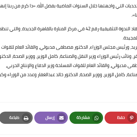
حديات التي واجهتها خلال السنوات الماضية بفضل الله. «دا كرم من ربنا إنها
».
وكان الرئيس عبدالفتاح السيسي وصل اليوم الأحد، إلى مقر انعقاد الندوة التثقيفية رقم 42 في مركز المنارة بالقاهرة الجديدة، وال
د، ورئيس مجلس الوزراء، الدكتور مصطفى مدبولي، والقائد العام للقوات
، ونائب رئيس الوزراء وزير النقل والصناعة، كامل الوزير، ووزير الصحة، الدكتو
طفى مدبولي، والقائد العام للقوات المسلحة وزير الدفاع والإنتاج الحربي،
اعة، كامل الوزير، ووزير الصحة، الدكتور خالد عبدالغفار وعدد من الوزراء وكبا
حفظ
مشاركة
إرسال
طباعة
Print
Email
Whatsapp
Pinterest