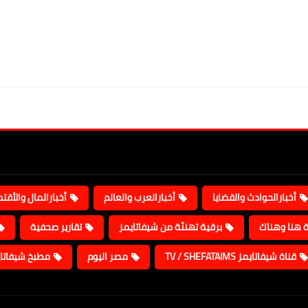
أخبارالحوادث والقضايا
أخبارالعرب والعالم
أخبارالمال والأقت
ة هنا وهناك
برقية تهنئة من شيفاتايمز
تقارير صحفية
قناة شيفاتايمز TV / SHEFATAIMS
مصر اليوم
مطبخ شيفاتا