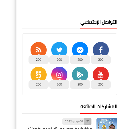
التواصل الإجتماعي
200
200
200
200
200
200
200
200
المشاركات الشائعة
06 يونيو 2022