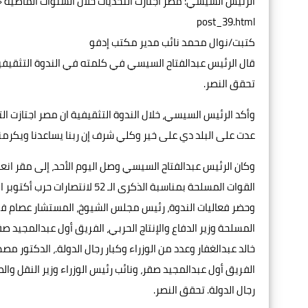
post_39.html
كتبت/نوال محمد نائب مدير مكتب إدفو
قال الرئيس عبدالفتاح السيسي في كلمته في الندوة التثقيفية 
تحقق النصر.
وأكد الرئيس السيسي، خلال الندوة التثقيفية ان مصر اجتازت الت
عدت على البلد دي على خير وكلي شرف إن ربنا يساعدنا ويكرمنا
القوات المسلحة بمناسبة الذكرى الـ 52 لانتصارات حرب أكتوبر المجيدة.
وحضر فعاليات الندوة، رئيس مجلس الشيوخ، المستشار عصام فري
المسلحة وزير الدفاع والإنتاج الحربي، الفريق أول عبدالمجيد صقر
خالد عبدالغفار وعدد من الوزراء وكبار رجال الدولة.، الدكتور مص
الفريق أول عبدالمجيد صقر، ونائب رئيس الوزراء وزير النقل والصن
رجال الدولة. تحقق النصر.