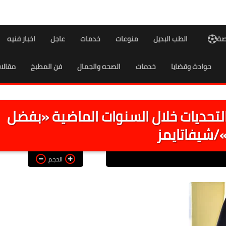
اصة
الطب البديل
منوعات
خدمات
عاجل
اخبار فنيه
حوادث وقضايا
خدمات
الصحه والجمال
فن المطبخ
مقالا
لتحديات خلال السنوات الماضية «بفضل
»/شيفاتايمز
الحجم