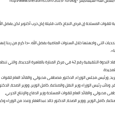
الرئيس السيسي: مصر اجتازت التحديات خلال السنوات الماضية «بفضل الله»/شيفاتايمز http://www.shefatims.com/2025/10/blog-
للقوات المسلحة إن فرص النجاح كانت قليلة إبان حرب أكتوبر لكن بفضل الل
حديات التي واجهتها خلال السنوات الماضية بفضل الله. «دا كرم من ربنا إنها
».
وكان الرئيس عبدالفتاح السيسي وصل اليوم الأحد، إلى مقر انعقاد الندوة التثقيفية رقم 42 في مركز المنارة بالقاهرة الجديدة، وال
د، ورئيس مجلس الوزراء، الدكتور مصطفى مدبولي، والقائد العام للقوات
، ونائب رئيس الوزراء وزير النقل والصناعة، كامل الوزير، ووزير الصحة، الدكتو
طفى مدبولي، والقائد العام للقوات المسلحة وزير الدفاع والإنتاج الحربي،
اعة، كامل الوزير، ووزير الصحة، الدكتور خالد عبدالغفار وعدد من الوزراء وكبا