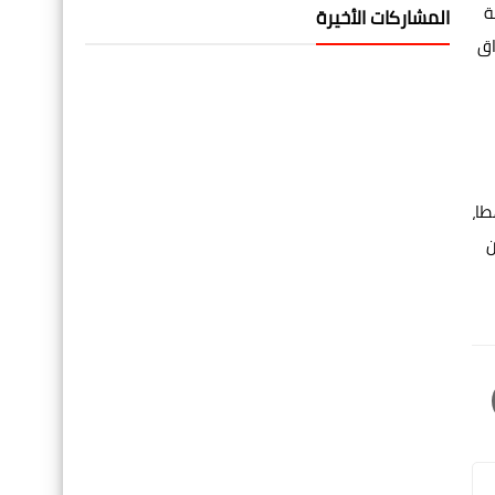
ة
المشاركات الأخيرة
سواق
طهطا،
ن