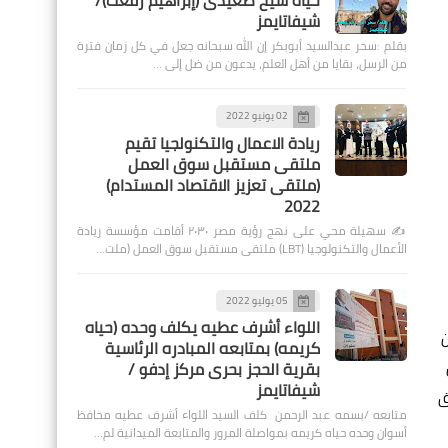
حياة شيخ صعيدى (إبراهيم رفعت)/
شيفاتايمز
بقلم :سحر عبدالسيد أبوبكر إن الله سبحانه جعل في كل زمان فترة
من الرسل، بقايا من أهل العلم، يدعون من ضل إلى …
02 يونيو 2022
ريادة الاعمال والتكنولجيا تقيم
ملتقى مستقبل سوق العمل
(ملتقى تعزيز الاقتصاد المستدام)
2022
✍️ سهيلة محي على نهج رؤية مصر ٢٠٣٠ أقامت مؤسسة ريادة
الأعمال والتكنولوجيا (LBT) ملتقى مستقبل سوق العمل (ملت…
05 يوليو 2022
اللواء أشرف عطيه يكلف وحده (حياه
ن
كريمه) بمتابعه المبادره الرئاسية
بقرية الحجز بحرى مركز إدفو /
شيفاتايمز
ق
متابعه /بسمه عبد الرحمن كلف السيد اللواء أشرف عطيه محافظ
أسوان وحده حياه كريمه بمواصلة المرور والمتابعة الميدانية لم…