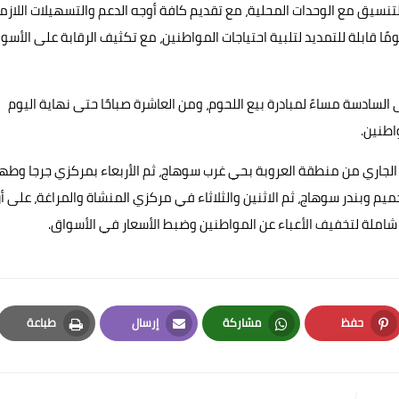
لتنسيق مع الوحدات المحلية، مع تقديم كافة أوجه الدعم والتسهيلات اللازم
ان نجاحها، وتم الاتفاق على أن تستمر المبادرتان لمدة 30 يومًا قابلة للتمديد لتلبية احتياجات المواطنين، مع تكثيف الرقابة على الأ
السادسة مساءً لمبادرة بيع اللحوم، ومن العاشرة صباحًا حتى نهاية اليوم
اطنين.
لغرفة إلى أن التنفيذ سيبدأ يوم الثلاثاء 28 أكتوبر الجاري من منطقة العروبة بحي غرب سوهاج، ثم الأربعاء بمركزي جرجا و
سلع الأساسية يوم الأحد 2 نوفمبر في أخميم وبندر سوهاج، ثم الاثنين والثلاثاء في مركزي المنشاة والمراغة، على أ
شاملة لتخفيف الأعباء عن المواطنين وضبط الأسعار في الأسواق.
حفظ
مشاركة
إرسال
طباعة
Print
Email
Whatsapp
Pinterest