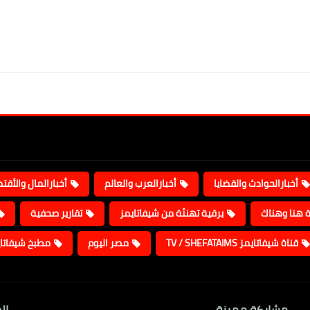
أخبارالحوادث والقضايا
أخبارالعرب والعالم
أخبارالمال والأقت
ة هنا وهناك
برقية تهنئة من شيفاتايمز
تقارير صحفية
قناة شيفاتايمز TV / SHEFATAIMS
مصر اليوم
مطبخ شيفاتا