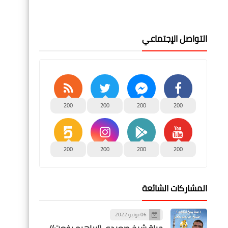
التواصل الإجتماعي
200
200
200
200
200
200
200
200
المشاركات الشائعة
06 يونيو 2022