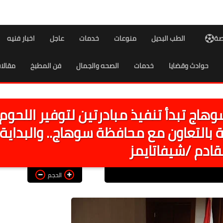
اصة
الطب البديل
منوعات
خدمات
عاجل
اخبار فنيه
حوادث وقضايا
خدمات
الصحه والجمال
فن المطبخ
مقالا
بسوهاج تبدأ تنفيذ مبادرتين لتوفير اللحوم
بالتعاون مع محافظة سوهاج.. والبداية
القادم /شيفاتايمز
الحجم