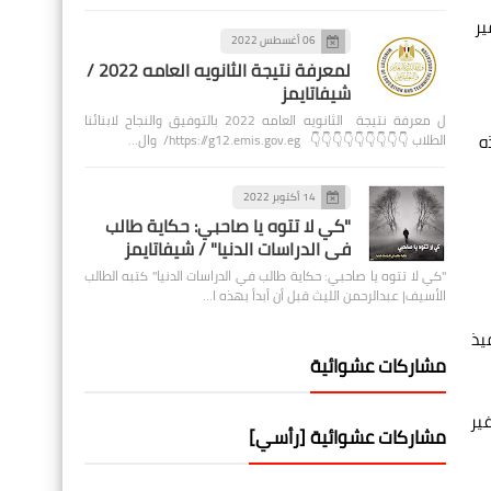
ير
06 أغسطس 2022
لمعرفة نتيجة الثانويه العامه 2022 /
شيفاتايمز
ل معرفة نتيجة الثانويه العامه 2022 بالتوفيق والنجاح لابنائنا
ه
الطلاب 👇👇👇👇👇👇👇👇👇 https://g12.emis.gov.eg/ وال…
14 أكتوبر 2022
"كي لا تتوه يا صاحبي: حكاية طالب
في الدراسات الدنيا" / شيفاتايمز
"كي لا تتوه يا صاحبي: حكاية طالب في الدراسات الدنيا" كتبه الطالب
الأسيف| عبدالرحمن الليث قبل أن أبدأ بهذه ا…
يذ
مشاركات عشوائية
ير
مشاركات عشوائية [رأسي]